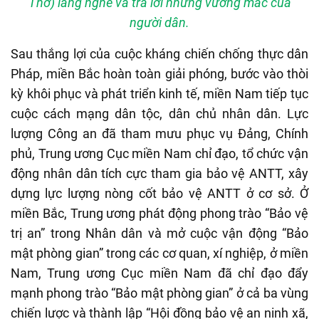
Thơ) lắng nghe và trả lời những vướng mắc của
người dân.
Sau thắng lợi của cuộc kháng chiến chống thực dân
Pháp, miền Bắc hoàn toàn giải phóng, bước vào thòi
kỳ khôi phục và phát triển kinh tế, miền Nam tiếp tục
cuộc cách mạng dân tộc, dân chủ nhân dân. Lực
lượng Công an đã tham mưu phục vụ Đảng, Chính
phủ, Trung ương Cục miền Nam chỉ đạo, tổ chức vận
động nhân dân tích cực tham gia bảo vệ ANTT, xây
dựng lực lượng nòng cốt bảo vệ ANTT ở cơ sở. Ở
miền Bắc, Trung ương phát động phong trào “Bảo vệ
trị an” trong Nhân dân và mở cuộc vận động “Bảo
mật phòng gian” trong các cơ quan, xí nghiệp, ở miền
Nam, Trung ương Cục miền Nam đã chỉ đạo đẩy
mạnh phong trào “Bảo mật phòng gian” ở cả ba vùng
chiến lược và thành lập “Hội đồng bảo vệ an ninh xã,