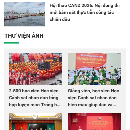
Hội thao CAND 2026: Nội dung thi
mới bám sát thực tiễn công tác
chiến đấu
THƯ VIỆN ẢNH
2.500 học viên Học viện
Giảng viên, học viên Học
Cảnh sát nhân dân tổng
viện Cảnh sát nhân dân
hợp luyện màn Trống hội
hiến máu giúp dân và
chào mừng Đại hội Đảng
đồng đội