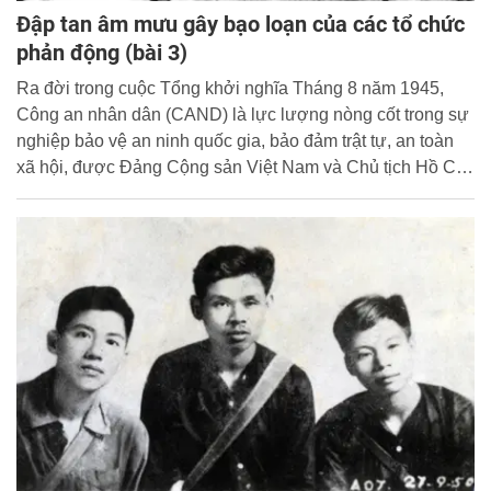
Đập tan âm mưu gây bạo loạn của các tổ chức
phản động (bài 3)
Ra đời trong cuộc Tổng khởi nghĩa Tháng 8 năm 1945,
Công an nhân dân (CAND) là lực lượng nòng cốt trong sự
nghiệp bảo vệ an ninh quốc gia, bảo đảm trật tự, an toàn
xã hội, được Đảng Cộng sản Việt Nam và Chủ tịch Hồ Chí
Minh kính yêu lãnh đạo, tổ chức, giáo dục và rèn luyện,
được Nhân dân tin cậy, ủng hộ, giúp đỡ.