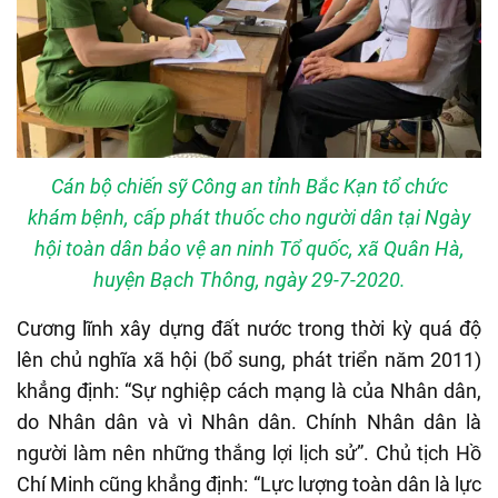
Cán bộ chiến sỹ Công an tỉnh Bắc Kạn tổ chức
khám bệnh, cấp phát thuốc cho người dân tại Ngày
hội toàn dân bảo vệ an ninh Tổ quốc, xã Quân Hà,
huyện Bạch Thông, ngày 29-7-2020.
Cương lĩnh xây dựng đất nước trong thời kỳ quá độ
lên chủ nghĩa xã hội (bổ sung, phát triển năm 2011)
khẳng định: “Sự nghiệp cách mạng là của Nhân dân,
do Nhân dân và vì Nhân dân. Chính Nhân dân là
người làm nên những thắng lợi lịch sử”. Chủ tịch Hồ
Chí Minh cũng khẳng định: “Lực lượng toàn dân là lực