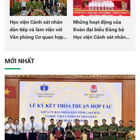
Học viện Cảnh sát nhân
Những hoạt động của
dân tiếp và làm việc với
Đoàn đại biểu Đảng bộ
Văn phòng Cơ quan hợp
Học viện Cảnh sát nhân
tác quốc tế Nhật Bản tại
dân tại Đại hội đại biểu
Việt Nam
Đảng bộ Công an Trung
ương lần thứ VIII, nhiệm
MỚI NHẤT
kỳ 2025 - 2030