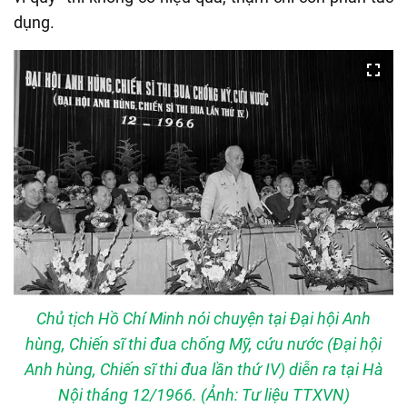
dụng.
Chủ tịch Hồ Chí Minh nói chuyện tại Đại hội Anh
hùng, Chiến sĩ thi đua chống Mỹ, cứu nước (Đại hội
Anh hùng, Chiến sĩ thi đua lần thứ IV) diễn ra tại Hà
Nội tháng 12/1966. (Ảnh: Tư liệu TTXVN)