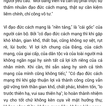
người yêu cầu: "Mỗi đảng viên và cán bộ phải thực sự
thấm nhuần đạo đức cách mạng, thật sự cần kiệm
liêm chính, chí công vô tư."
Vì đạo đức cách mạng là "nền tảng," là "cái gốc" của
người cán bộ. Bởi "có đạo đức cách mạng thì khi gặp
khó khăn, gian khổ, thất bại, cũng không sợ sệt, rụt
rè, lùi bước. Vì lợi ích chung của Đảng, của cách
mạng, của giai cấp, của dân tộc và của loài người mà
không ngần ngại hy sinh tất cả lợi ích riêng của cá
nhân mình. Khi cần, thì sẵn sàng hy sinh cả tính
mạng của mình cũng không tiếc," "Có đạo đức cách
mạng thì khi gặp thuận lợi và thành công cũng vẫn
giữ vững tinh thần gian khổ, chất phác, khiêm tốn, "lo
trước thiên hạ, vui sau thiên hạ"; lo hoàn thành nhiệm
vụ cho tốt chứ không kèn cựa về mặt hưởng thụ;