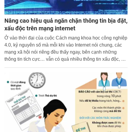
Nâng cao hiệu quả ngăn chặn thông tin bịa đặt,
xấu độc trên mạng internet
Ở vào thời đại của cuộc Cách mạng khoa học công nghiệp
4.0, kỷ nguyên số mà mỗi khi vào Internet nói chung, các
mạng xã hội nói riêng đều thấy ngay, bên cạnh những
thông tin tích cực… vẫn có quá nhiều thông tin xấu độc, giả
mạo (fake news), thậm chí nhảm nhí, thô tục mà người đưa
tin có động cơ, ý đồ, toan tính riêng.