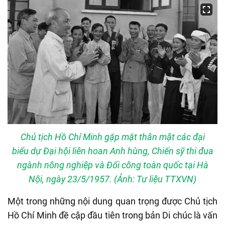
Chủ tịch Hồ Chí Minh gặp mặt thân mật các đại
biểu dự Đại hội liên hoan Anh hùng, Chiến sỹ thi đua
ngành nông nghiệp và Đổi công toàn quốc tại Hà
Nội, ngày 23/5/1957. (Ảnh: Tư liệu TTXVN)
Một trong những nội dung quan trọng được Chủ tịch
Hồ Chí Minh đề cập đầu tiên trong bản Di chúc là vấn