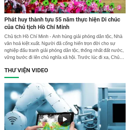
Phát huy thành tựu 55 năm thực hiện Di chúc
của Chủ tịch Hồ Chí Minh
Chủ tịch Hồ Chí Minh - Anh hùng giải phóng dân tộc, Nhà
văn hoá kiệt xuất. Người đã cống hiến trọn đời cho sự
nghiệp đấu tranh giải phóng dân tộc, thống nhất đất nước,
vững bước đi lên chủ nghĩa xã hội. Trước lúc đi xa, Chủ
tịch Hồ Chí Minh đã để lại cho toàn Đảng, toàn dân và toàn
THƯ VIỆN VIDEO
quân ta một di sản vô cùng quý giá – bản Di chúc lịch sử,
một văn kiện ở tầm cương lĩnh về sự lãnh đạo của Đảng
đối với cách mạng Việt Nam, định hướng cho tương lai
phát triển của dân tộc.