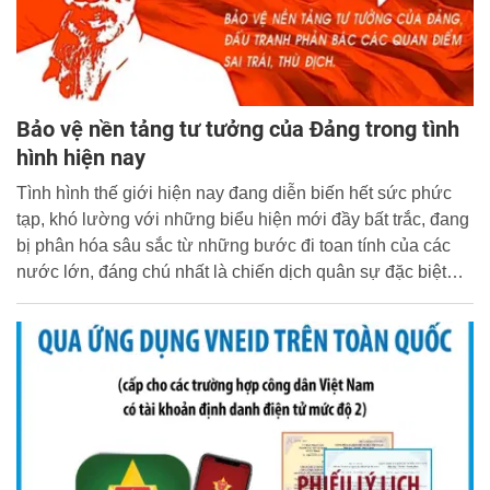
Bảo vệ nền tảng tư tưởng của Đảng trong tình
hình hiện nay
Tình hình thế giới hiện nay đang diễn biến hết sức phức
tạp, khó lường với những biểu hiện mới đầy bất trắc, đang
bị phân hóa sâu sắc từ những bước đi toan tính của các
nước lớn, đáng chú nhất là chiến dịch quân sự đặc biệt
của Nga tại Ucraina, quan hệ Mỹ, các đồng minh với Trung
Quốc, Nga và các đối tác khác có sự điều chỉnh. Đồng
thời, do nhiều nhân tố chính trị, kinh tế diễn biến phức tạp,
tiềm ẩn khác như xung đột vũ trang cục bộ, khủng bố, thiên
tai càng làm cho quan hệ các quốc gia, khu vực trên thế
giới xuất hiện thêm nhiều mâu thuẫn mới.