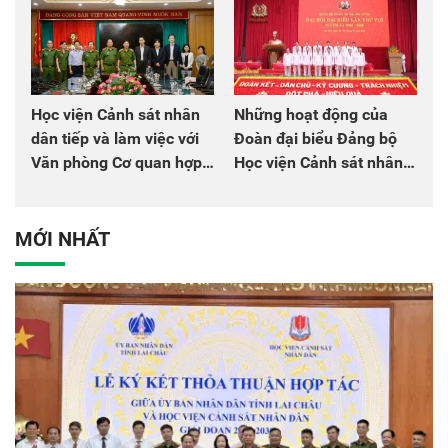
Học viện Cảnh sát nhân
Những hoạt động của
dân tiếp và làm việc với
Đoàn đại biểu Đảng bộ
Văn phòng Cơ quan hợp
Học viện Cảnh sát nhân
tác quốc tế Nhật Bản tại
dân tại Đại hội đại biểu
Việt Nam
Đảng bộ Công an Trung
ương lần thứ VIII, nhiệm
MỚI NHẤT
kỳ 2025 - 2030