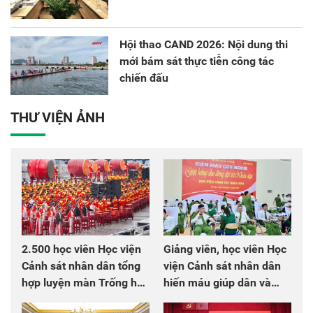
Hội thao CAND 2026: Nội dung thi
mới bám sát thực tiễn công tác
chiến đấu
THƯ VIỆN ẢNH
2.500 học viên Học viện
Giảng viên, học viên Học
Cảnh sát nhân dân tổng
viện Cảnh sát nhân dân
hợp luyện màn Trống hội
hiến máu giúp dân và
chào mừng Đại hội Đảng
đồng đội