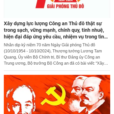
Xây dựng lực lượng Công an Thủ đô thật sự
trong sạch, vững mạnh, chính quy, tinh nhuệ,
hiện đại đáp ứng yêu cầu, nhiệm vụ trong tình
hình mới
Nhân dịp kỷ niệm 70 năm Ngày Giải phóng Thủ đô
(10/10/1954 - 10/10/2024), Thượng tướng Lương Tam
Quang, Ủy viên Bộ Chính trị, Bí thư Đảng ủy Công an
Trung ương, Bộ trưởng Bộ Công an đã có bài viết: “Xây
dựng lực lượng Công an Thủ đô thật sự trong sạch, vững
mạnh, chính quy, tinh nhuệ, hiện đại đáp ứng yêu cầu,
nhiệm vụ trong tình hình mới”. Cổng thông tin điện tử Học
viện CSND xin trân trọng giới thiệu toàn văn bài viết của
đồng chí Bộ trưởng.