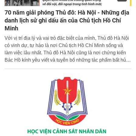
70 năm giải phóng Thủ đô: Hà Nội - Những địa
danh lịch sử ghi dấu ấn của Chủ tịch Hồ Chí
Minh
Với vị trí địa lý và vai trò đặc biệt của mình, Thủ đô Hà Nội
có vinh dự, tự hào là nơi Chủ tịch Hồ Chí Minh sống và
làm việc lâu nhất. Thủ đô Hà Nội cũng là nơi chứng kiến
Bác Hồ kính yêu viết và tuyên bố những tác phẩm bất hủ,
đi vào lịch sử của dân tộc Việt Nam và thế giới. Thủ đô Hà
Nội cũng là nơi có nhiều địa danh in dấu chân Bác và đã
từng được Người dành sự quan tâm, đến thăm và căn
dặn. Các bài nói, bài viết, bức điện hay những chuyến
thăm của Bác đều để lại những dấu ấn không thể nào
quên.