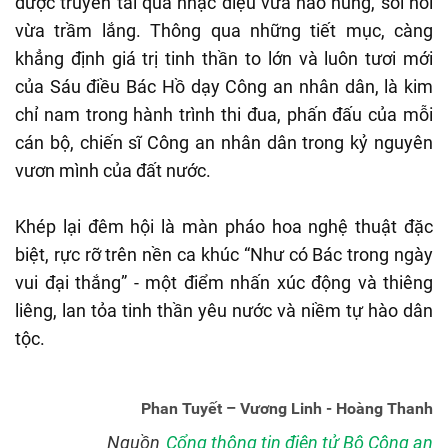
được truyền tải qua nhạc điệu vừa hào hùng, sôi nổi
vừa trầm lắng. Thông qua những tiết mục, càng
khẳng định giá trị tinh thần to lớn và luôn tươi mới
của Sáu điều Bác Hồ dạy Công an nhân dân, là kim
chỉ nam trong hành trình thi đua, phấn đấu của mỗi
cán bộ, chiến sĩ Công an nhân dân trong kỷ nguyên
vươn mình của đất nước.
Khép lại đêm hội là màn pháo hoa nghệ thuật đặc
biệt, rực rỡ trên nền ca khúc “Như có Bác trong ngày
vui đại thắng” - một điểm nhấn xúc động và thiêng
liêng, lan tỏa tinh thần yêu nước và niềm tự hào dân
tộc.
Phan Tuyết – Vương Linh - Hoàng Thanh
Nguồn
Cổng thông tin điện tử Bộ Công an