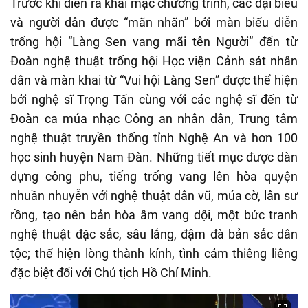
Trước khi diễn ra khai mạc chương trình, các đại biểu
và người dân được “mãn nhãn” bởi màn biểu diễn
trống hội “Làng Sen vang mãi tên Người” đến từ
Đoàn nghệ thuật trống hội Học viện Cảnh sát nhân
dân và màn khai từ “Vui hội Làng Sen” được thể hiện
bởi nghệ sĩ Trọng Tấn cùng với các nghệ sĩ đến từ
Đoàn ca múa nhạc Công an nhân dân, Trung tâm
nghệ thuật truyền thống tỉnh Nghệ An và hơn 100
học sinh huyện Nam Đàn. Những tiết mục được dàn
dựng công phu, tiếng trống vang lên hòa quyện
nhuần nhuyễn với nghệ thuật dân vũ, múa cờ, lân sư
rồng, tạo nên bản hòa âm vang dội, một bức tranh
nghệ thuật đặc sắc, sâu lắng, đậm đà bản sắc dân
tộc; thể hiện lòng thành kính, tình cảm thiêng liêng
đặc biệt đối với Chủ tịch Hồ Chí Minh.