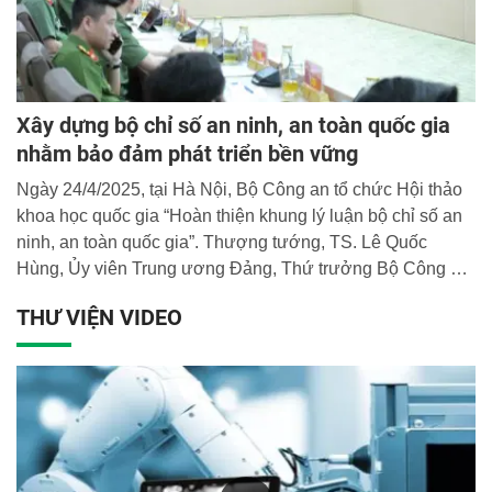
Xây dựng bộ chỉ số an ninh, an toàn quốc gia
nhằm bảo đảm phát triển bền vững
Ngày 24/4/2025, tại Hà Nội, Bộ Công an tổ chức Hội thảo
khoa học quốc gia “Hoàn thiện khung lý luận bộ chỉ số an
ninh, an toàn quốc gia”. Thượng tướng, TS. Lê Quốc
Hùng, Ủy viên Trung ương Đảng, Thứ trưởng Bộ Công an,
Phó Trưởng Ban Chỉ đạo Chính phủ xây dựng bộ chỉ số
THƯ VIỆN VIDEO
an ninh, an toàn quốc gia chủ trì Hội thảo.