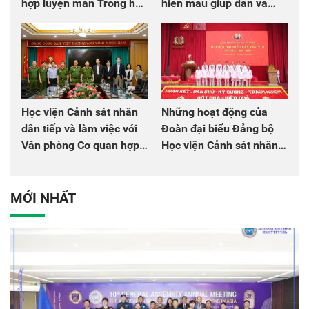
hợp luyện màn Trống hội
hiến máu giúp dân và
chào mừng Đại hội Đảng
đồng đội
Học viện Cảnh sát nhân
Những hoạt động của
dân tiếp và làm việc với
Đoàn đại biểu Đảng bộ
Văn phòng Cơ quan hợp
Học viện Cảnh sát nhân
tác quốc tế Nhật Bản tại
dân tại Đại hội đại biểu
Việt Nam
Đảng bộ Công an Trung
ương lần thứ VIII, nhiệm
MỚI NHẤT
kỳ 2025 - 2030