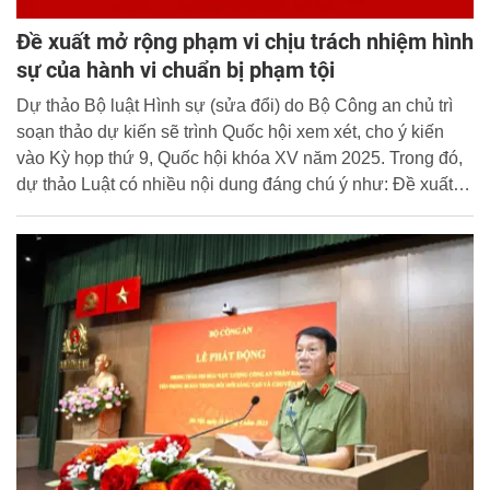
Đề xuất mở rộng phạm vi chịu trách nhiệm hình
sự của hành vi chuẩn bị phạm tội
Dự thảo Bộ luật Hình sự (sửa đổi) do Bộ Công an chủ trì
soạn thảo dự kiến sẽ trình Quốc hội xem xét, cho ý kiến
vào Kỳ họp thứ 9, Quốc hội khóa XV năm 2025. Trong đó,
dự thảo Luật có nhiều nội dung đáng chú ý như: Đề xuất
nâng định lượng là tiền đối với các tội danh có định lượng
là tiền làm căn cứ định tội, định khung; Mở rộng phạm vi
chịu trách nhiệm hình sự của hành vi chuẩn bị phạm tội.