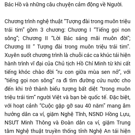
Bác Hồ và những câu chuyện cảm động về Người.
Chương trình nghệ thuật “Tượng đài trong muôn triệu
trái tim” gồm 3 chương: Chương I “Tiếng gọi non
sông”; Chương II “Lời Bác sáng mãi muôn đời”;
Chương III “ Tượng đài trong muôn triệu trái tim”.
Xuyên suốt chương trình là chuỗi các ca khúc tái hiện
hành trình vĩ đại của Chủ tịch Hồ Chí Minh từ khi cất
tiếng khóc chào đời “ru con giữa mùa sen nở”, với
“tiếng gọi non sông” ra đi tìm đường cứu nước cho
đến khi trở thành biểu tượng bất diệt “trong muôn
triệu trái tim” người Việt và bạn bè quốc tế. Đặc biệt,
với hoạt cảnh “Cuộc gặp gỡ sau 40 năm” mang âm
hưởng dân ca ví, giặm Nghệ Tĩnh, NSND Hồng Lựu,
NSƯT Minh Thông và Đoàn dân ca ví, giặm Trung
tâm Nghệ thuật truyền thống tỉnh Nghệ An tái hiện