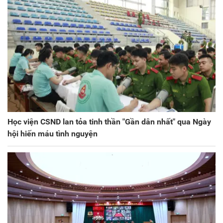
Học viện CSND lan tỏa tinh thần "Gần dân nhất" qua Ngày
hội hiến máu tình nguyện