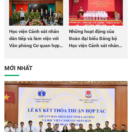
Học viện Cảnh sát nhân
Những hoạt động của
dân tiếp và làm việc với
Đoàn đại biểu Đảng bộ
Văn phòng Cơ quan hợp
Học viện Cảnh sát nhân
tác quốc tế Nhật Bản tại
dân tại Đại hội đại biểu
Việt Nam
Đảng bộ Công an Trung
ương lần thứ VIII, nhiệm
MỚI NHẤT
kỳ 2025 - 2030