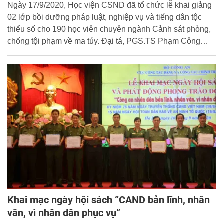
Ngày 17/9/2020, Học viện CSND đã tổ chức lễ khai giảng
02 lớp bồi dưỡng pháp luật, nghiệp vụ và tiếng dân tộc
thiểu số cho 190 học viên chuyên ngành Cảnh sát phòng,
chống tội phạm về ma túy. Đại tá, PGS.TS Phạm Công
Nguyên, Phó Giám đốc Học viện dự và chủ trì buổi lễ.
Khai mạc ngày hội sách “CAND bản lĩnh, nhân
văn, vì nhân dân phục vụ”