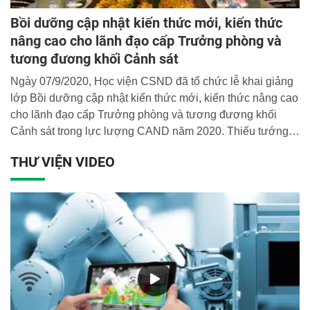
Bồi dưỡng cập nhật kiến thức mới, kiến thức
nâng cao cho lãnh đạo cấp Trưởng phòng và
tương đương khối Cảnh sát
Ngày 07/9/2020, Học viện CSND đã tổ chức lễ khai giảng
lớp Bồi dưỡng cập nhật kiến thức mới, kiến thức nâng cao
cho lãnh đạo cấp Trưởng phòng và tương đương khối
Cảnh sát trong lực lượng CAND năm 2020. Thiếu tướng,
GS.TS Trần Minh Hưởng, Giám đốc Học viện dự và chủ trì
THƯ VIỆN VIDEO
buổi lễ.