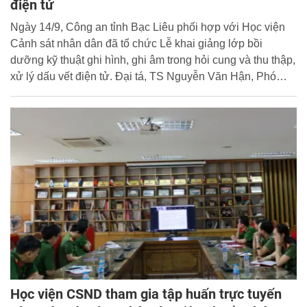
điện tử
Ngày 14/9, Công an tỉnh Bạc Liêu phối hợp với Học viện
Cảnh sát nhân dân đã tổ chức Lễ khai giảng lớp bồi
dưỡng kỹ thuật ghi hình, ghi âm trong hỏi cung và thu thập,
xử lý dấu vết điện tử. Đại tá, TS Nguyễn Văn Hận, Phó
Giám đốc Công an tỉnh, Thủ trưởng Cơ quan Cảnh sát
điều tra dự và chủ trì buổi lễ.
Học viện CSND tham gia tập huấn trực tuyến