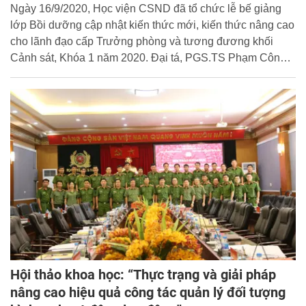
Ngày 16/9/2020, Học viện CSND đã tổ chức lễ bế giảng
lớp Bồi dưỡng cập nhật kiến thức mới, kiến thức nâng cao
cho lãnh đạo cấp Trưởng phòng và tương đương khối
Cảnh sát, Khóa 1 năm 2020. Đại tá, PGS.TS Phạm Công
Nguyên, Phó Giám đốc Học viện dự và chủ trì buổi lễ.
Hội thảo khoa học: “Thực trạng và giải pháp
nâng cao hiệu quả công tác quản lý đối tượng