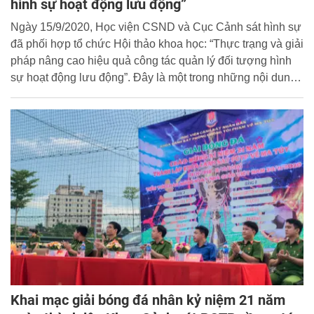
hình sự hoạt động lưu động”
Ngày 15/9/2020, Học viện CSND và Cục Cảnh sát hình sự
đã phối hợp tổ chức Hội thảo khoa học: “Thực trạng và giải
pháp nâng cao hiệu quả công tác quản lý đối tượng hình
sự hoạt động lưu động”. Đây là một trong những nội dung
quan trọng thuộc Đề án 2 - Chương trình quốc gia phòng
chống tội phạm giai đoạn 2016 - 2025 và định hướng đến
năm 2030 do Bộ Công an chủ trì thực hiện.
Khai mạc giải bóng đá nhân kỷ niệm 21 năm