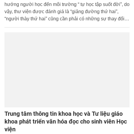
hướng người học đến môi trường “ tự học tập suốt đời”, do
vậy, thư viện được đánh giá là “giảng đường thứ hai”,
“người thày thứ hai” cũng cần phải có những sự thay đổi
phù hợp với phương pháp giáo dục hiện đại, hỗ trợ cho
giáo dục đào tạo phát triển đáp ứng nhu cầu ngày càng
cao về chất lượng đầu ra.
Trung tâm thông tin khoa học và Tư liệu giáo
khoa phát triển văn hóa đọc cho sinh viên Học
viện