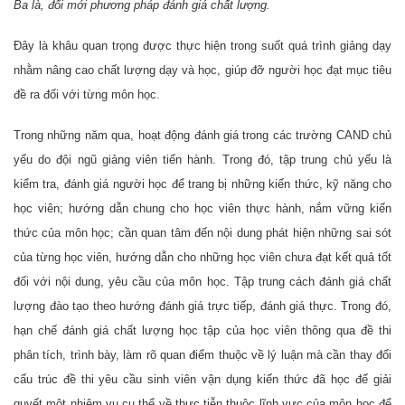
Ba là, đổi mới phương pháp đánh giá chất lượng.
Đây là khâu quan trọng được thực hiện trong suốt quá trình giảng dạy
nhằm nâng cao chất lượng dạy và học, giúp đỡ người học đạt mục tiêu
đề ra đối với từng môn học.
Trong những năm qua, hoạt động đánh giá trong các trường CAND chủ
yếu do đội ngũ giảng viên tiến hành. Trong đó, tập trung chủ yếu là
kiểm tra, đánh giá người học để trang bị những kiến thức, kỹ năng cho
học viên; hướng dẫn chung cho học viên thực hành, nắm vững kiến
thức của môn học; cần quan tâm đến nội dung phát hiện những sai sót
của từng học viên, hướng dẫn cho những học viên chưa đạt kết quả tốt
đối với nội dung, yêu cầu của môn học. Tập trung cách đánh giá chất
lượng đào tạo theo hướng đánh giá trực tiếp, đánh giá thực. Trong đó,
hạn chế đánh giá chất lượng học tập của học viên thông qua đề thi
phân tích, trình bày, làm rõ quan điểm thuộc về lý luận mà cần thay đổi
cấu trúc đề thi yêu cầu sinh viên vận dụng kiến thức đã học để giải
quyết một nhiệm vụ cụ thể về thực tiễn thuộc lĩnh vực của môn học để