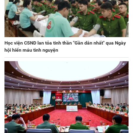
Học viện CSND lan tỏa tinh thần "Gần dân nhất" qua Ngày
hội hiến máu tình nguyện