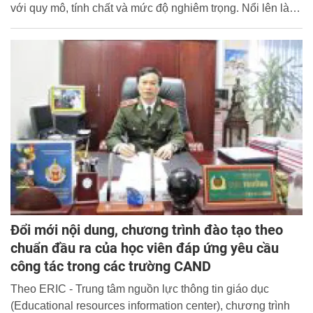
với quy mô, tính chất và mức độ nghiêm trọng. Nổi lên là
tình trạngsử dụng mạng máy tính, mạng internet để thực
hiện hành vi phạm tội như lừa đảo chiếm đoạt tài sản, tấn
công hệ thống mạng máy tính của các cơ quan, doanh
nghiệp, cá nhân, gây lây nhiễm virut... Các đối tượng có
nhiều hành vi phạm tội tinh vi gây thiệt hại lớn cho các tổ
chức, cá nhân trong và nước ngoài.Việc toàn cầu hóa hoạt
động của TPSDCNC ở Việt Nam đang đặt ra những thách
thức cho công tác đấu tranh phòng chống loại tội phạm
này.
Đổi mới nội dung, chương trình đào tạo theo
chuẩn đầu ra của học viên đáp ứng yêu cầu
công tác trong các trường CAND
Theo ERIC - Trung tâm nguồn lực thông tin giáo dục
(Educational resources information center), chương trình