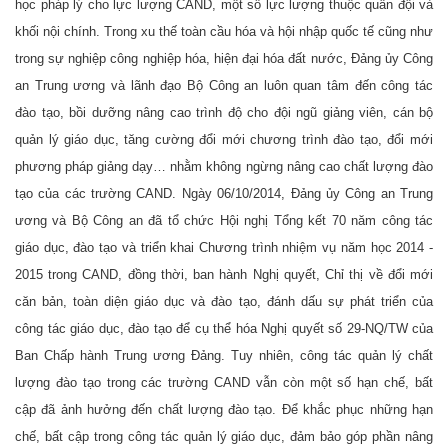
học pháp lý cho lực lượng CAND, một số lực lượng thuộc quân đội và
khối nội chính. Trong xu thế toàn cầu hóa và hội nhập quốc tế cũng như
trong sự nghiệp công nghiệp hóa, hiện đại hóa đất nước, Đảng ủy Công
an Trung ương và lãnh đạo Bộ Công an luôn quan tâm đến công tác
đào tạo, bồi dưỡng nâng cao trình độ cho đội ngũ giảng viên, cán bộ
quản lý giáo dục, tăng cường đổi mới chương trình đào tạo, đổi mới
phương pháp giảng dạy… nhằm không ngừng nâng cao chất lượng đào
tạo của các trường CAND. Ngày 06/10/2014, Đảng ủy Công an Trung
ương và Bộ Công an đã tổ chức Hội nghị Tổng kết 70 năm công tác
giáo dục, đào tạo và triển khai Chương trình nhiệm vụ năm học 2014 -
2015 trong CAND, đồng thời, ban hành Nghị quyết, Chỉ thị về đổi mới
căn bản, toàn diện giáo dục và đào tạo, đánh dấu sự phát triển của
công tác giáo dục, đào tạo để cụ thể hóa Nghị quyết số 29-NQ/TW của
Ban Chấp hành Trung ương Đảng. Tuy nhiên, công tác quản lý chất
lượng đào tạo trong các trường CAND vẫn còn một số hạn chế, bất
cập đã ảnh hưởng đến chất lượng đào tạo. Để khắc phục những hạn
chế, bất cập trong công tác quản lý giáo dục, đảm bảo góp phần nâng