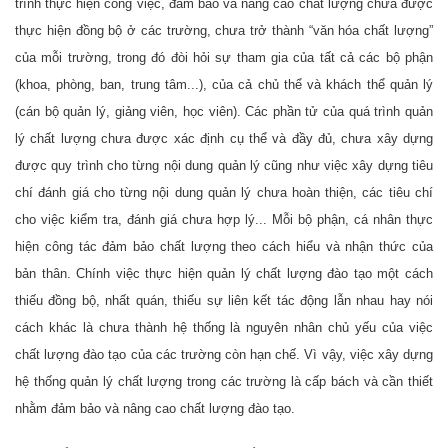
trình thực hiện công việc, đảm bảo và nâng cao chất lượng chưa được
thực hiện đồng bộ ở các trường, chưa trở thành “văn hóa chất lượng”
của mỗi trường, trong đó đòi hỏi sự tham gia của tất cả các bộ phận
(khoa, phòng, ban, trung tâm...), của cả chủ thể và khách thể quản lý
(cán bộ quản lý, giảng viên, học viên). Các phần tử của quá trình quản
lý chất lượng chưa được xác định cụ thể và đầy đủ, chưa xây dựng
được quy trình cho từng nội dung quản lý cũng như việc xây dựng tiêu
chí đánh giá cho từng nội dung quản lý chưa hoàn thiện, các tiêu chí
cho việc kiểm tra, đánh giá chưa hợp lý... Mỗi bộ phận, cá nhân thực
hiện công tác đảm bảo chất lượng theo cách hiểu và nhận thức của
bản thân. Chính việc thực hiện quản lý chất lượng đào tạo một cách
thiếu đồng bộ, nhất quán, thiếu sự liên kết tác động lẫn nhau hay nói
cách khác là chưa thành hệ thống là nguyên nhân chủ yếu của việc
chất lượng đào tạo của các trường còn hạn chế. Vì vậy, việc xây dựng
hệ thống quản lý chất lượng trong các trường là cấp bách và cần thiết
nhằm đảm bảo và nâng cao chất lượng đào tạo.