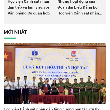
Học viện Cảnh sát nhân
Những hoạt động của
dân tiếp và làm việc với
Đoàn đại biểu Đảng bộ
Văn phòng Cơ quan hợp
Học viện Cảnh sát nhân
tác quốc tế Nhật Bản tại
dân tại Đại hội đại biểu
Việt Nam
Đảng bộ Công an Trung
ương lần thứ VIII, nhiệm
MỚI NHẤT
kỳ 2025 - 2030
Học viện Cảnh sát nhân dân tăng cường hợp tác với Ủy