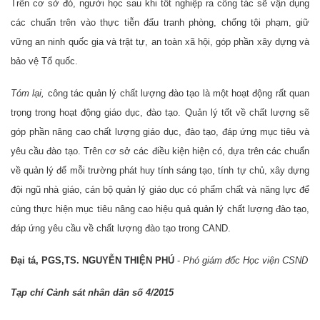
Trên cơ sở đó, người học sau khi tốt nghiệp ra công tác sẽ vận dụng
các chuẩn trên vào thực tiễn đấu tranh phòng, chống tội phạm, giữ
vững an ninh quốc gia và trật tự, an toàn xã hội, góp phần xây dựng và
bảo vệ Tổ quốc.
Tóm lại,
công tác quản lý chất lượng đào tạo là một hoạt động rất quan
trọng trong hoạt động giáo dục, đào tạo. Quản lý tốt về chất lượng sẽ
góp phần nâng cao chất lượng giáo dục, đào tạo, đáp ứng mục tiêu và
yêu cầu đào tạo. Trên cơ sở các điều kiện hiện có, dựa trên các chuẩn
về quản lý để mỗi trường phát huy tính sáng tạo, tính tự chủ, xây dựng
đội ngũ nhà giáo, cán bộ quản lý giáo dục có phẩm chất và năng lực để
cùng thực hiện mục tiêu nâng cao hiệu quả quản lý chất lượng đào tạo,
đáp ứng yêu cầu về chất lượng đào tạo trong CAND.
Đại tá, PGS,TS. NGUYỄN THIỆN PHÚ
-
Phó giám đốc Học viện CSND
Tạp chí Cảnh sát nhân dân số 4/2015