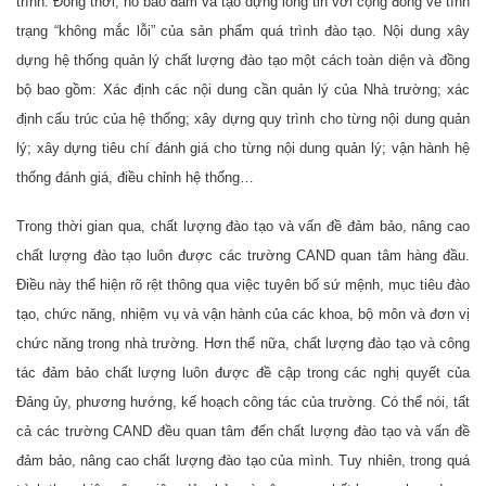
trình. Đồng thời, nó bảo đảm và tạo dựng lòng tin với cộng đồng về tình
trạng “không mắc lỗi” của sản phẩm quá trình đào tạo. Nội dung xây
dựng hệ thống quản lý chất lượng đào tạo một cách toàn diện và đồng
bộ bao gồm: Xác định các nội dung cần quản lý của Nhà trường; xác
định cấu trúc của hệ thống; xây dựng quy trình cho từng nội dung quản
lý; xây dựng tiêu chí đánh giá cho từng nội dung quản lý; vận hành hệ
thống đánh giá, điều chỉnh hệ thống…
Trong thời gian qua, chất lượng đào tạo và vấn đề đảm bảo, nâng cao
chất lượng đào tạo luôn được các trường CAND quan tâm hàng đầu.
Điều này thể hiện rõ rệt thông qua việc tuyên bố sứ mệnh, mục tiêu đào
tạo, chức năng, nhiệm vụ và vận hành của các khoa, bộ môn và đơn vị
chức năng trong nhà trường. Hơn thế nữa, chất lượng đào tạo và công
tác đảm bảo chất lượng luôn được đề cập trong các nghị quyết của
Đảng ủy, phương hướng, kế hoạch công tác của trường. Có thể nói, tất
cả các trường CAND đều quan tâm đến chất lượng đào tạo và vấn đề
đảm bảo, nâng cao chất lượng đào tạo của mình. Tuy nhiên, trong quá