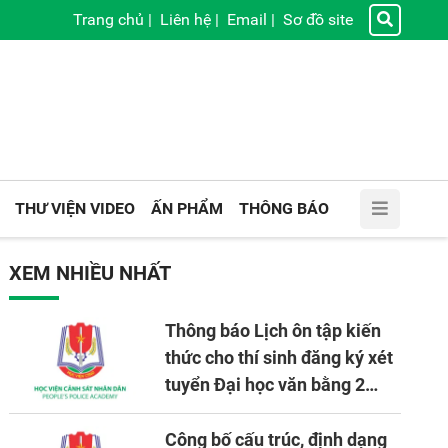
Trang chủ
|
Liên hệ
|
Email
|
Sơ đồ site
THƯ VIỆN VIDEO
ẤN PHẨM
THÔNG BÁO
XEM NHIỀU NHẤT
Thông báo Lịch ôn tập kiến
thức cho thí sinh đăng ký xét
tuyển Đại học văn bằng 2
tuyển mới, mở tại Học viện
CSND năm học 2026 - 2027
Công bố cấu trúc, định dạng