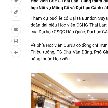
Học viện CSHG Thái Lan. Cùng tham dự 
học Nội vụ Mông Cổ và Đại học Cảnh sát
Tham dự buổi lễ có Đại tá Bundon Suya
đoàn đại biểu Học viện CSHG Thái Lan;
của Đại học CSQG Hàn Quốc, Đại học CA
Về phía Học viện CSND có đồng chí Tru
Thiếu tướng, TS Chử Văn Dũng, Phó Giá
năng thuộc Học viện.