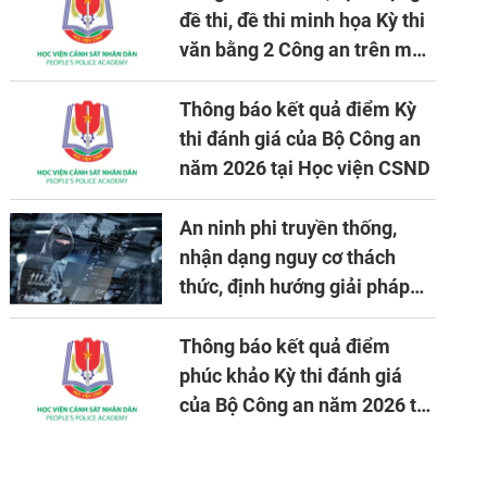
đề thi, đề thi minh họa Kỳ thi
văn bằng 2 Công an trên máy
tính
Thông báo kết quả điểm Kỳ
thi đánh giá của Bộ Công an
năm 2026 tại Học viện CSND
An ninh phi truyền thống,
nhận dạng nguy cơ thách
thức, định hướng giải pháp
đảm bảo an ninh quốc gia
trong tình hình hiện nay
Thông báo kết quả điểm
phúc khảo Kỳ thi đánh giá
của Bộ Công an năm 2026 tại
Học viện CSND