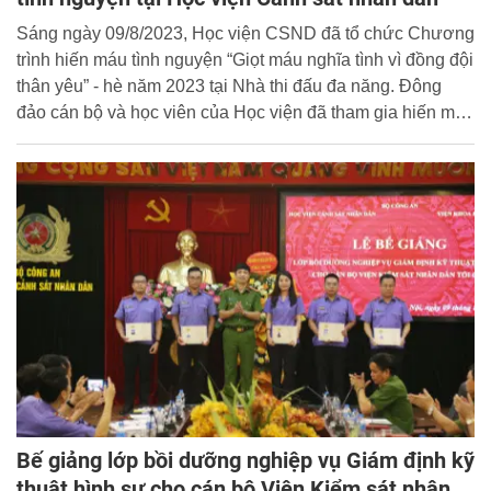
Sáng ngày 09/8/2023, Học viện CSND đã tổ chức Chương
trình hiến máu tình nguyện “Giọt máu nghĩa tình vì đồng đội
thân yêu” - hè năm 2023 tại Nhà thi đấu đa năng. Đông
đảo cán bộ và học viên của Học viện đã tham gia hiến máu
với gần 500 đơn vị máu đã được tiếp nhận tại chương
trình.
Bế giảng lớp bồi dưỡng nghiệp vụ Giám định kỹ
thuật hình sự cho cán bộ Viện Kiểm sát nhân