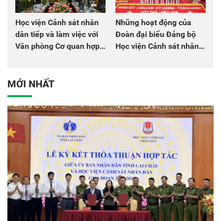
Học viện Cảnh sát nhân
Những hoạt động của
dân tiếp và làm việc với
Đoàn đại biểu Đảng bộ
Văn phòng Cơ quan hợp
Học viện Cảnh sát nhân
tác quốc tế Nhật Bản tại
dân tại Đại hội đại biểu
Việt Nam
Đảng bộ Công an Trung
ương lần thứ VIII, nhiệm
MỚI NHẤT
kỳ 2025 - 2030