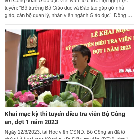
với Công đoàn Giáo dục Việt Nam tổ chức Hội nghị trực
tuyến: "Bộ trưởng Bộ Giáo dục và Đào tạo gặp gỡ nhà
giáo, cán bộ quản lý, nhân viên ngành Giáo dục". Đồng chí
Nguyễn Kim Sơn, Ủy viên Ban Chấp hành Trung ương
Đảng, Bộ trưởng Bộ GD&amp;ĐT chủ trì Hội nghị.
Khai mạc kỳ thi tuyển điều tra viên Bộ Công
an, đợt 1 năm 2023
Ngày 12/8/2023, tại Học viện CSND, Bộ Công an đã tổ