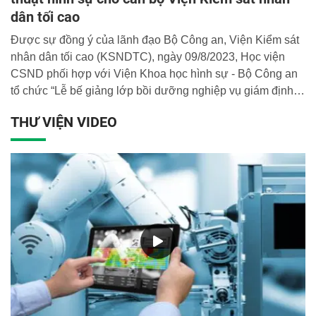
dân tối cao
Được sự đồng ý của lãnh đạo Bộ Công an, Viện Kiểm sát
nhân dân tối cao (KSNDTC), ngày 09/8/2023, Học viện
CSND phối hợp với Viện Khoa học hình sự - Bộ Công an
tổ chức “Lễ bế giảng lớp bồi dưỡng nghiệp vụ giám định
kỹ thuật hình sự cho cán bộ Viện Kiểm sát nhân dân tối
THƯ VIỆN VIDEO
cao”. Thiếu tướng, GS.TS Nguyễn Đắc Hoan - Phó Giám
đốc Học viện dự và chủ trì tại buổi lễ.