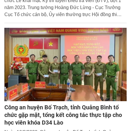
chức Lễ khai mạc Kỳ thi tuyển Điều tra viên (ĐTV), đợt 1
năm 2023. Trung tướng Hoàng Đức Lừng - Cục Trưởng
Cục Tổ chức cán bộ, Ủy viên thường trực Hội đồng thi
tuyển ĐTV Bộ Công an dự và chủ trì buổi lễ.
Công an huyện Bố Trạch, tỉnh Quảng Bình tổ
chức gặp mặt, tổng kết công tác thực tập cho
học viên khóa D34 Lào