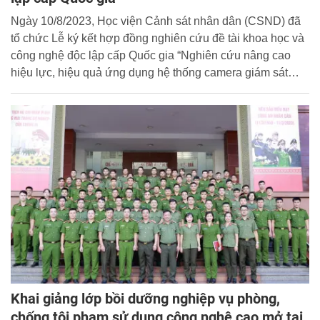
Ngày 10/8/2023, Học viện Cảnh sát nhân dân (CSND) đã
tổ chức Lễ ký kết hợp đồng nghiên cứu đề tài khoa học và
công nghệ độc lập cấp Quốc gia “Nghiên cứu nâng cao
hiệu lực, hiệu quả ứng dụng hệ thống camera giám sát
phục vụ An ninh trật tự và xử lý vi phạm hành chính trong
lĩnh vực giao thông đường bộ”.
Khai giảng lớp bồi dưỡng nghiệp vụ phòng,
chống tội phạm sử dụng công nghệ cao mở tại