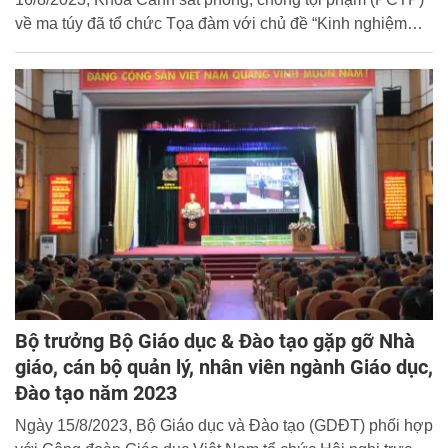
về ma túy đã tổ chức Tọa đàm với chủ đề “Kinh nghiệm
học tốt chuyên ngành Trinh sát phòng, chống tội phạm về
ma túy” dành cho học viên chuyên ngành Khóa D46.
Bộ trưởng Bộ Giáo dục & Đào tạo gặp gỡ Nhà
giáo, cán bộ quản lý, nhân viên ngành Giáo dục,
Đào tạo năm 2023
Ngày 15/8/2023, Bộ Giáo dục và Đào tạo (GDĐT) phối hợp