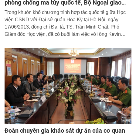
phòng chống ma túy quốc tế, Bộ Ngoại giao
Hoa Kỳ
Trong khuôn khổ chương trình hợp tác quốc tế giữa Học
viện CSND với Đại sứ quán Hoa Kỳ tại Hà Nội, ngày
17/06/2013, đồng chí Đại tá, TS. Trần Minh Chất, Phó
Giám đốc Học viện, đã có buổi làm việc với ông Kevin
Schwartz, cán bộ Chương trình Văn phòng Khu vực Châu
Á - Vụ Hành pháp và phòng chống ma túy quốc tế, Bộ
Ngoại giao Hoa Kỳ; Ông Jason Hwang, viên chức chính trị,
Đại sứ quán Hoa Kỳ tại Hà Nội và một số cán bộ của Đại
sứ quán Hoa Kỳ.
Đoàn chuyên gia khảo sát dự án của cơ quan