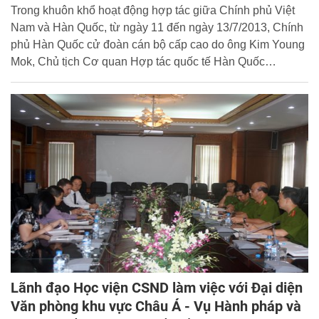
tại Việt Nam
Trong khuôn khổ hoạt động hợp tác giữa Chính phủ Việt
Nam và Hàn Quốc, từ ngày 11 đến ngày 13/7/2013, Chính
phủ Hàn Quốc cử đoàn cán bộ cấp cao do ông Kim Young
Mok, Chủ tịch Cơ quan Hợp tác quốc tế Hàn Quốc
(KOICA) làm trưởng đoàn sang thăm và làm việc tại Việt
Nam nhằm rà soát, đánh giá và định hướng hoạt động hợp
tác, hỗ trợ kỹ thuật giữa hai nước. Nhân chuyến thăm này,
nhằm góp phần thúc đẩy mối quan hệ, hợp tác giữa Học
viện CSND và KOICA, chiều ngày 13/7/2013, đồng chí
Thiếu tướng TS. Đặng Xuân Khang, Phó Giám đốc Học
viện cùng đại diện lãnh đạo đơn vị chức năng đã có buổi
gặp xã giao với ông Kim Yong Mok.
Lãnh đạo Học viện CSND làm việc với Đại diện
Văn phòng khu vực Châu Á - Vụ Hành pháp và