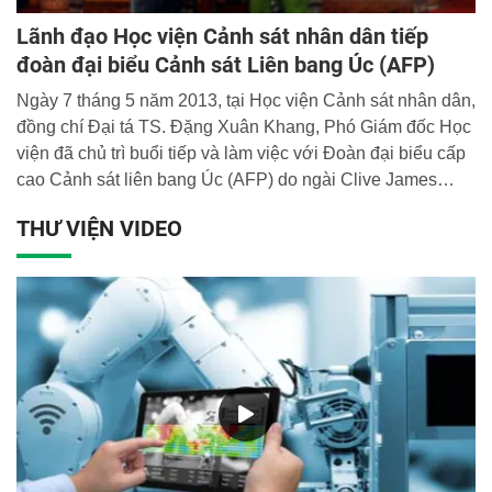
Lãnh đạo Học viện Cảnh sát nhân dân tiếp
đoàn đại biểu Cảnh sát Liên bang Úc (AFP)
Ngày 7 tháng 5 năm 2013, tại Học viện Cảnh sát nhân dân,
đồng chí Đại tá TS. Đặng Xuân Khang, Phó Giám đốc Học
viện đã chủ trì buổi tiếp và làm việc với Đoàn đại biểu cấp
cao Cảnh sát liên bang Úc (AFP) do ngài Clive James
Murray, Trợ lý Tổng Tư lệnh Cảnh sát liên bang - Cục
THƯ VIỆN VIDEO
trưởng Cục Hợp tác quốc tế làm trưởng đoàn.