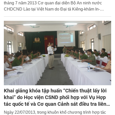
tháng 7 năm 2013 Cơ quan đại diện Bộ An ninh nước
CHDCND Lào tại Việt Nam do Đại tá Kiêng-khăm In-
pheng-tha-vông, Trưởng đại diện dẫn đầu đã đến thăm,
chúc mừng Học viện Cảnh sát nhân dân.
Khai giảng khóa tập huấn “Chiến thuật lấy lời
khai” do Học viện CSND phối hợp với Vụ Hợp
tác quốc tế và Cơ quan Cảnh sát điều tra liên
bang Hoa Kỳ (FBI) tổ chức
Ngày 22/07/2013, trong khuôn khổ chương trình hợp tác