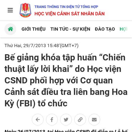
GIỚI THIỆU
TIN TỨC - SỰ KIỆN
ĐÀO TẠO
HỢP 
Thứ Hai, 29/7/2013 15:48'(GMT+7)
Bế giảng khóa tập huấn “Chiến
thuật lấy lời khai” do Học viện
CSND phối hợp với Cơ quan
Cảnh sát điều tra liên bang Hoa
Kỳ (FBI) tổ chức
Ngày 26/07/2013, tại Học viện CSND đã diễn ra Lễ bế