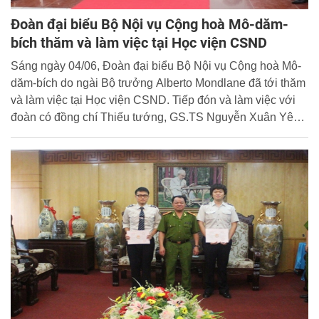
Đoàn đại biểu Bộ Nội vụ Cộng hoà Mô-dăm-
bích thăm và làm việc tại Học viện CSND
Sáng ngày 04/06, Đoàn đại biểu Bộ Nội vụ Cộng hoà Mô-
dăm-bích do ngài Bộ trưởng Alberto Mondlane đã tới thăm
và làm việc tại Học viện CSND. Tiếp đón và làm việc với
đoàn có đồng chí Thiếu tướng, GS.TS Nguyễn Xuân Yêm,
Giám đốc Học viện CSND; đồng chí Đại tá, TS Đặng Xuân
Khang, Phó Giám đốc Học viện; đại diện lãnh đạo Vụ hợp
tác Quốc tế - Bộ Công an và đại diện lãnh đạo các Khoa,
Bộ môn, Phòng, Ban, Trung tâm thuộc Học viện.