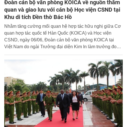
Đoàn cán bộ văn phòng KOICA về nguồn thăm
quan và giao lưu với cán bộ Học viện CSND tại
Khu di tích Đền thờ Bác Hồ
Nhằm tăng cường mối quan hệ hợp tác hữu nghị giữa Cơ
quan hợp tác quốc tế Hàn Quốc (KOICA) và Học viện
CSND, ngày 06/06, Đoàn cán bộ văn phòng KOICA tại
Việt Nam do ngài Trưởng đại diện Kim In làm trưởng đoàn
đã về nguồn thăm quan và giao lưu với tập thể lãnh đạo,
cán bộ Học viện CSND tại Khu di tích Đền thờ Bác Hồ -
Vườn Quốc gia Ba Vì, Hà Nội.