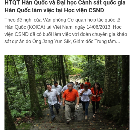
HTQT Hàn Quốc và Đại học Cảnh sát quốc gia
Hàn Quốc làm việc tại Học viện CSND
Theo đề nghị của Văn phòng Cơ quan hợp tác quốc tế
Hàn Quốc (KOICA) tại Việt Nam, ngày 14/06/2013, Học
viện CSND đã có buổi làm việc với đoàn chuyên gia khảo
sát dự án do Ông Jang Yun Sik, Giám đốc Trung tâm
nghiên cứu tội phạm mạng quốc tế, Đại học Cảnh sát quốc
gia Hàn Quốc (KNPU) làm trưởng đoàn...