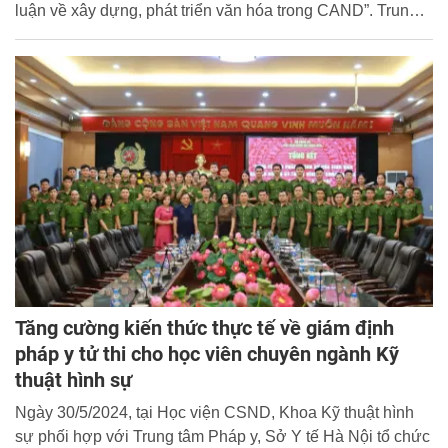
luận về xây dựng, phát triển văn hóa trong CAND”. Trung
tướng Nguyễn Ngọc Toàn, Cục trưởng Cục Công tác đảng
và công tác chính trị và Thiếu tướng, GS. TS Nguyễn Đắc
Hoan, Phó Giám đốc Học viện CSND đồng chủ trì Hội
thảo.
Tăng cường kiến thức thực tế về giám định
pháp y tử thi cho học viên chuyên ngành Kỹ
thuật hình sự
Ngày 30/5/2024, tại Học viện CSND, Khoa Kỹ thuật hình
sự phối hợp với Trung tâm Pháp y, Sở Y tế Hà Nội tổ chức