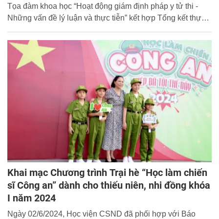
Tọa đàm khoa học “Hoạt động giám định pháp y tử thi -
Những vấn đề lý luận và thực tiễn” kết hợp Tổng kết thực
tế môn học Pháp y hình sự của các lớp chuyên ngành Kỹ
thuật hình sự khóa D46 tại Trung tâm Pháp y, Sở Y tế Hà
Nội (sau đây gọi tắt là Trung tâm Pháp y Hà Nội).
Khai mạc Chương trình Trại hè “Học làm chiến
sĩ Công an” dành cho thiếu niên, nhi đồng khóa
I năm 2024
Ngày 02/6/2024, Học viện CSND đã phối hợp với Báo