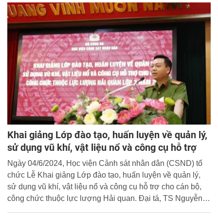
điều hành Bộ Công an dự và phát biểu tại buổi lễ.
Khai giảng Lớp đào tạo, huấn luyện về quản lý,
sử dụng vũ khí, vật liệu nổ và công cụ hỗ trợ
Ngày 04/6/2024, Học viện Cảnh sát nhân dân (CSND) tổ
chức Lễ Khai giảng Lớp đào tạo, huấn luyện về quản lý,
sử dụng vũ khí, vật liệu nổ và công cụ hỗ trợ cho cán bộ,
công chức thuộc lực lượng Hải quan. Đại tá, TS Nguyễn
Đăng Sáu, Phó Giám đốc Học viện dự và chủ trì buổi lễ.