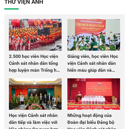
THƯ VIỆN ẢNH
2.500 học viên Học viện
Giảng viên, học viên Học
Cảnh sát nhân dân tổng
viện Cảnh sát nhân dân
hợp luyện màn Trống hội
hiến máu giúp dân và
chào mừng Đại hội Đảng
đồng đội
Học viện Cảnh sát nhân
Những hoạt động của
dân tiếp và làm việc với
Đoàn đại biểu Đảng bộ