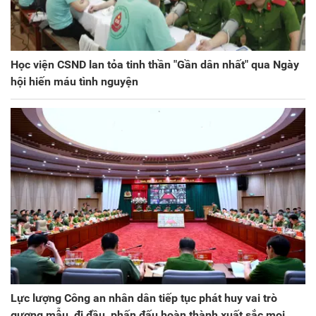
Học viện CSND lan tỏa tinh thần "Gần dân nhất" qua Ngày
hội hiến máu tình nguyện
Lực lượng Công an nhân dân tiếp tục phát huy vai trò
gương mẫu, đi đầu, phấn đấu hoàn thành xuất sắc mọi