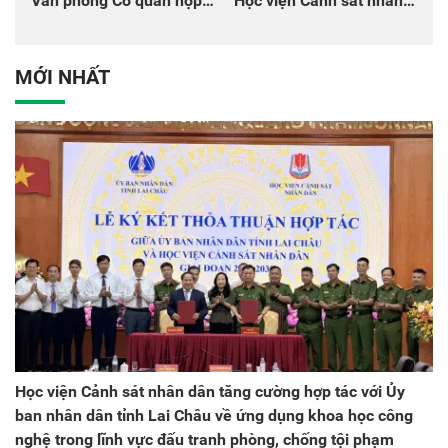
Văn phòng Cơ quan hợp
Học viện Cảnh sát nhân
tác quốc tế Nhật Bản tại
dân tại Đại hội đại biểu
Việt Nam
Đảng bộ Công an Trung
ương lần thứ VIII, nhiệm
MỚI NHẤT
kỳ 2025 - 2030
Học viện Cảnh sát nhân dân tăng cường hợp tác với Ủy
ban nhân dân tỉnh Lai Châu về ứng dụng khoa học công
nghệ trong lĩnh vực đấu tranh phòng, chống tội phạm