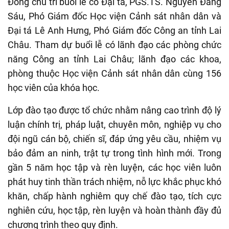
Đồng chủ trì buổi lễ có Đại tá, PGS.TS. Nguyễn Đăng
Sáu, Phó Giám đốc Học viện Cảnh sát nhân dân và
Đại tá Lê Anh Hưng, Phó Giám đốc Công an tỉnh Lai
Châu. Tham dự buổi lễ có lãnh đạo các phòng chức
năng Công an tỉnh Lai Châu; lãnh đạo các khoa,
phòng thuộc Học viện Cảnh sát nhân dân cùng 156
học viên của khóa học.
Lớp đào tạo được tổ chức nhằm nâng cao trình độ lý
luận chính trị, pháp luật, chuyên môn, nghiệp vụ cho
đội ngũ cán bộ, chiến sĩ, đáp ứng yêu cầu, nhiệm vụ
bảo đảm an ninh, trật tự trong tình hình mới. Trong
gần 5 năm học tập và rèn luyện, các học viên luôn
phát huy tinh thần trách nhiệm, nỗ lực khắc phục khó
khăn, chấp hành nghiêm quy chế đào tạo, tích cực
nghiên cứu, học tập, rèn luyện và hoàn thành đầy đủ
chương trình theo quy định.