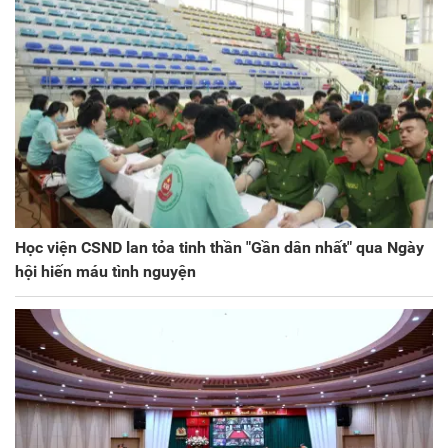
Học viện CSND lan tỏa tinh thần "Gần dân nhất" qua Ngày
hội hiến máu tình nguyện