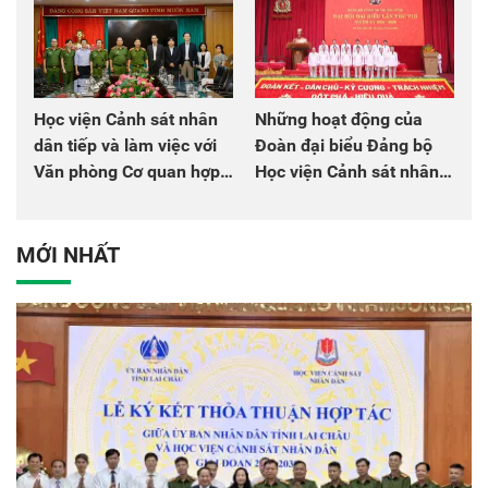
Học viện Cảnh sát nhân
Những hoạt động của
dân tiếp và làm việc với
Đoàn đại biểu Đảng bộ
Văn phòng Cơ quan hợp
Học viện Cảnh sát nhân
tác quốc tế Nhật Bản tại
dân tại Đại hội đại biểu
Việt Nam
Đảng bộ Công an Trung
ương lần thứ VIII, nhiệm
MỚI NHẤT
kỳ 2025 - 2030