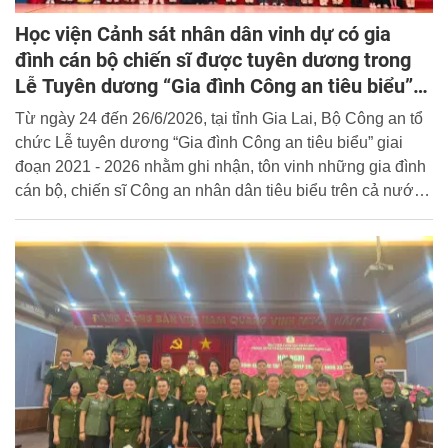
Học viện Cảnh sát nhân dân vinh dự có gia
đình cán bộ chiến sĩ được tuyên dương trong
Lễ Tuyên dương “Gia đình Công an tiêu biểu”
giai đoạn 2021 - 2026
Từ ngày 24 đến 26/6/2026, tại tỉnh Gia Lai, Bộ Công an tổ
chức Lễ tuyên dương “Gia đình Công an tiêu biểu” giai
đoạn 2021 - 2026 nhằm ghi nhận, tôn vinh những gia đình
cán bộ, chiến sĩ Công an nhân dân tiêu biểu trên cả nước
có nhiều thành tích xuất sắc trong công tác, xây dựng gia
đình hạnh phúc, góp phần xây dựng hậu phương Công an
nhân dân ngày càng vững mạnh.