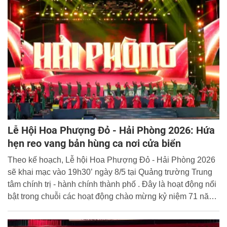
chỉ huy, tham mưu và tổ chức thực hiện nhiệm vụ của đội
ngũ cán bộ trong tình hình mới.
Lễ Hội Hoa Phượng Đỏ - Hải Phòng 2026: Hứa
hẹn reo vang bản hùng ca nơi cửa biển
Theo kế hoạch, Lễ hội Hoa Phượng Đỏ - Hải Phòng 2026
sẽ khai mạc vào 19h30’ ngày 8/5 tại Quảng trường Trung
tâm chính trị - hành chính thành phố . Đây là hoạt động nổi
bật trong chuỗi các hoạt động chào mừng kỷ niệm 71 năm
Ngày Giải phóng Hải Phòng (13/5/1955-13/5/2026).