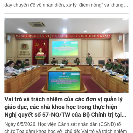
dạy chuyên đề về nhận diện, xử lý “điểm nóng” và khủng
hoảng cho cán bộ, giảng viên và học viên Học viện.
Vai trò và trách nhiệm của các đơn vị quản lý
giáo dục, các nhà khoa học trong thực hiện
Nghị quyết số 57-NQ/TW của Bộ Chính trị tại
Học viện Cảnh sát nhân dân
Ngày 6/5/2026, Học viện Cảnh sát nhân dân (CSND) tổ
chức Tọa đàm khoa học với chủ đề: Vai trò và trách nhiệm