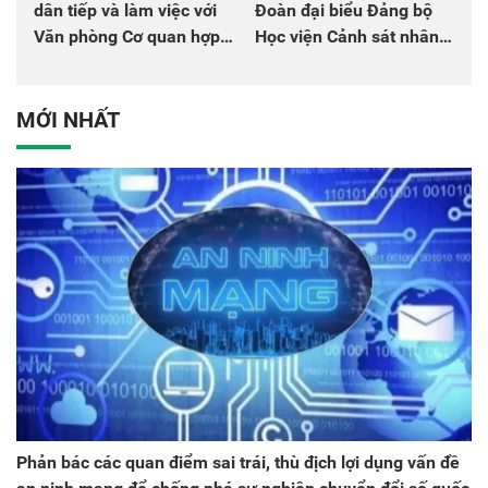
dân tiếp và làm việc với
Đoàn đại biểu Đảng bộ
Văn phòng Cơ quan hợp
Học viện Cảnh sát nhân
tác quốc tế Nhật Bản tại
dân tại Đại hội đại biểu
Việt Nam
Đảng bộ Công an Trung
ương lần thứ VIII, nhiệm
MỚI NHẤT
kỳ 2025 - 2030
Phản bác các quan điểm sai trái, thù địch lợi dụng vấn đề