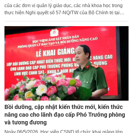
của các đơn vị quản lý giáo dục, các nhà khoa học trong
thực hiện Nghị quyết số 57-NQ/TW của Bộ Chính trị tại
Học viện Cảnh sát nhân dân. Đại tá, PGS.TS. Hoàng Anh
Tuấn, Phó Giám đốc Học viện dự và chủ trì buổi Tọa đàm.
Bồi dưỡng, cập nhật kiến thức mới, kiến thức
nâng cao cho lãnh đạo cấp Phó Trưởng phòng
và tương đương
Ngày 06/5/2026, Học viện CSND tổ chức khai giảng lớp