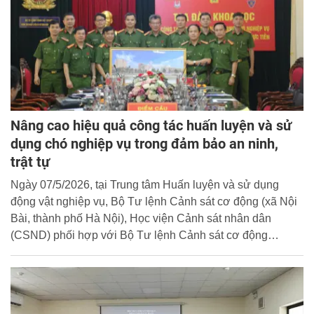
Nâng cao hiệu quả công tác huấn luyện và sử
dụng chó nghiệp vụ trong đảm bảo an ninh,
trật tự
Ngày 07/5/2026, tại Trung tâm Huấn luyện và sử dụng
động vật nghiệp vụ, Bộ Tư lệnh Cảnh sát cơ động (xã Nội
Bài, thành phố Hà Nội), Học viện Cảnh sát nhân dân
(CSND) phối hợp với Bộ Tư lệnh Cảnh sát cơ động
(CSCĐ) tổ chức Tọa đàm khoa học với chủ đề: “Công tác
huấn luyện và sử dụng chó nghiệp vụ bảo đảm an ninh,
trật tự - Lý luận và thực tiễn”.