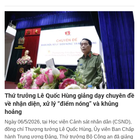
Nhằm phát hiện, bồi dưỡng những sinh viên có năng lực,
đam mê trong lĩnh vực công nghệ thông tin, ngày
06/5/2026, Khoa Toán - Tin học và Ứng dụng khoa học
công nghệ trong phòng, chống tội phạm, Học viện CSND
tổ chức buổi tuyên truyền, tuyển chọn sinh viên tham gia
Đội tuyển Olympic Tin học sinh viên.
Thứ trưởng Lê Quốc Hùng giảng dạy chuyên đề
về nhận diện, xử lý “điểm nóng” và khủng
hoảng
Ngày 06/5/2026, tại Học viện Cảnh sát nhân dân (CSND),
đồng chí Thượng tướng Lê Quốc Hùng, Ủy viên Ban Chấp
hành Trung ương Đảng, Thứ trưởng Bộ Công an đã giảng