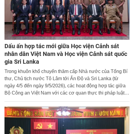
Dấu ấn hợp tác mới giữa Học viện Cảnh sát
nhân dân Việt Nam và Học viện Cảnh sát quốc
gia Sri Lanka
Trong khuôn khổ chuyến thăm cấp Nhà nước của Tổng Bí
thư, Chủ tịch nước Tô Lâm tới Ấn Độ và Sri Lanka (từ
ngày 4/5 đến ngày 9/5/2026), các hoạt động hợp tác giữa
Bộ Công an Việt Nam với các cơ quan thực thi pháp luật
hai nước tiếp tục được thúc đẩy theo hướng thực chất,
hiệu quả, góp phần làm sâu sắc hơn quan hệ hữu nghị,
hợp tác trên lĩnh vực an ninh, thực thi pháp luật.