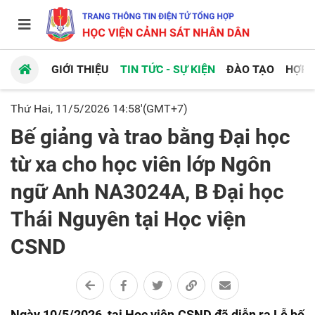
GIỚI THIỆU
TIN TỨC - SỰ KIỆN
ĐÀO TẠO
HỢP 
Thứ Hai, 11/5/2026 14:58'(GMT+7)
Bế giảng và trao bằng Đại học
từ xa cho học viên lớp Ngôn
ngữ Anh NA3024A, B Đại học
Thái Nguyên tại Học viện
CSND
Ngày 10/5/2026, tại Học viện CSND đã diễn ra Lễ bế