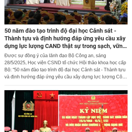
50 năm đào tạo trình độ đại học Cảnh sát -
Thành tựu và định hướng đáp ứng yêu cầu xây
dựng lực lượng CAND thật sự trong sạch, vững
mạnh, chính quy, tinh nhuệ, hiện đại
Được sự đồng ý của lãnh đạo Bộ Công an, sáng
28/5/2025, Học viện CSND tổ chức Hội thảo khoa học cấp
Bộ: “50 năm đào tạo trình độ đại học Cảnh sát - Thành tựu
và định hướng đáp ứng yêu cầu xây dựng lực lượng Công
an nhân dân thật sự trong sạch, vững mạnh, chính quy,
tinh nhuệ, hiện đại”. Trung tướng, GS. TS Trần Minh
Hưởng, Giám đốc Học viện chủ trì Hội thảo.