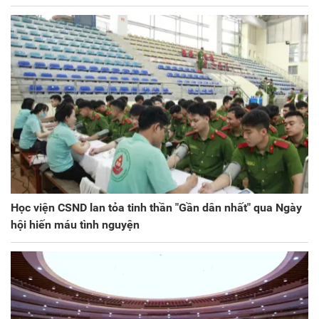
Học viện CSND lan tỏa tinh thần "Gần dân nhất" qua Ngày
hội hiến máu tình nguyện