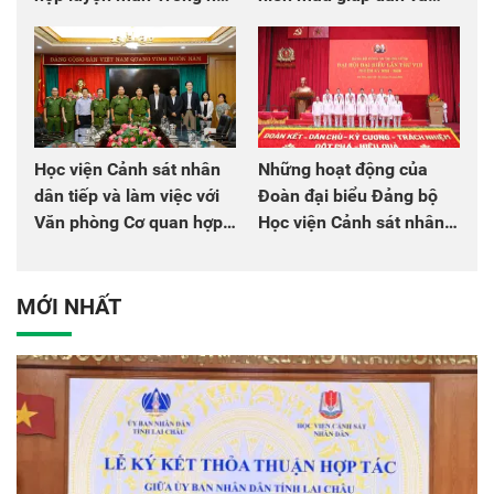
chào mừng Đại hội Đảng
đồng đội
Học viện Cảnh sát nhân
Những hoạt động của
dân tiếp và làm việc với
Đoàn đại biểu Đảng bộ
Văn phòng Cơ quan hợp
Học viện Cảnh sát nhân
tác quốc tế Nhật Bản tại
dân tại Đại hội đại biểu
Việt Nam
Đảng bộ Công an Trung
ương lần thứ VIII, nhiệm
MỚI NHẤT
kỳ 2025 - 2030