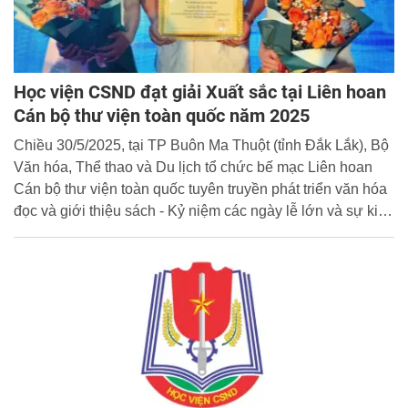
Học viện CSND đạt giải Xuất sắc tại Liên hoan
Cán bộ thư viện toàn quốc năm 2025
Chiều 30/5/2025, tại TP Buôn Ma Thuột (tỉnh Đắk Lắk), Bộ
Văn hóa, Thể thao và Du lịch tổ chức bế mạc Liên hoan
Cán bộ thư viện toàn quốc tuyên truyền phát triển văn hóa
đọc và giới thiệu sách - Kỷ niệm các ngày lễ lớn và sự kiện
lịch sử quan trọng của đất nước trong năm 2025 với chủ
đề “Bản hùng ca đất nước”. Đoàn Thư viện Học viện
CSND vinh dự đạt giải Xuất sắc tại Liên hoan.