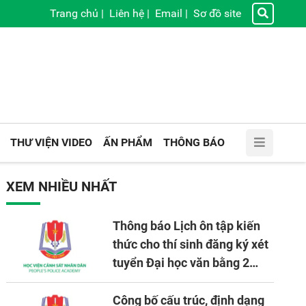
Trang chủ
|
Liên hệ
|
Email
|
Sơ đồ site
THƯ VIỆN VIDEO
ẤN PHẨM
THÔNG BÁO
XEM NHIỀU NHẤT
Thông báo Lịch ôn tập kiến
thức cho thí sinh đăng ký xét
tuyển Đại học văn bằng 2
tuyển mới, mở tại Học viện
CSND năm học 2026 - 2027
Công bố cấu trúc, định dạng