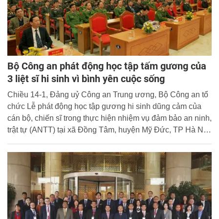
Bộ Công an phát động học tập tấm gương của
3 liệt sĩ hi sinh vì bình yên cuộc sống
Chiều 14-1, Đảng uỷ Công an Trung ương, Bộ Công an tổ
chức Lễ phát động học tập gương hi sinh dũng cảm của
cán bộ, chiến sĩ trong thực hiện nhiệm vụ đảm bảo an ninh,
trật tự (ANTT) tại xã Đồng Tâm, huyện Mỹ Đức, TP Hà Nội
cho đội ngũ cán bộ, lãnh đạo chủ chốt của Công an các
đơn vị, địa phương.