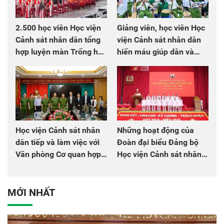
2.500 học viên Học viện
Giảng viên, học viên Học
Cảnh sát nhân dân tổng
viện Cảnh sát nhân dân
hợp luyện màn Trống hội
hiến máu giúp dân và
chào mừng Đại hội Đảng
đồng đội
Học viện Cảnh sát nhân
Những hoạt động của
dân tiếp và làm việc với
Đoàn đại biểu Đảng bộ
Văn phòng Cơ quan hợp
Học viện Cảnh sát nhân
tác quốc tế Nhật Bản tại
dân tại Đại hội đại biểu
Việt Nam
Đảng bộ Công an Trung
ương lần thứ VIII, nhiệm
MỚI NHẤT
kỳ 2025 - 2030