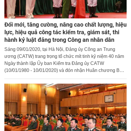
Đổi mới, tăng cường, nâng cao chất lượng, hiệu
lực, hiệu quả công tác kiểm tra, giám sát, thi
hành kỷ luật đảng trong Công an nhân dân
Sáng 09/01/2020, tại Hà Nội, Đảng ủy Công an Trung
ương (CATW) trang trọng tổ chức mít tinh kỷ niệm 40 năm
Ngày thành lập Ủy ban Kiểm tra Đảng ủy CATW
(10/01/1980 - 10/01/2020) và đón nhận Huân chương Bảo
vệ Tổ quốc hạng Nhất. Thượng tướng Lê Quý Vương, Ủy
viên Trung ương Đảng, Phó Bí thư Đảng ủy CATW, Thứ
trưởng Bộ Công an chủ trì buổi Lễ.