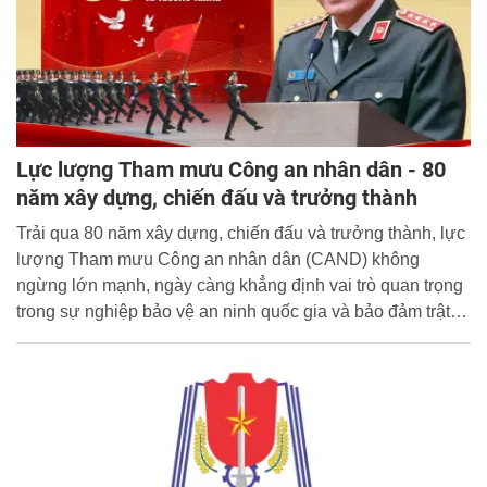
Lực lượng Tham mưu Công an nhân dân - 80
năm xây dựng, chiến đấu và trưởng thành
Trải qua 80 năm xây dựng, chiến đấu và trưởng thành, lực
lượng Tham mưu Công an nhân dân (CAND) không
ngừng lớn mạnh, ngày càng khẳng định vai trò quan trọng
trong sự nghiệp bảo vệ an ninh quốc gia và bảo đảm trật
tự, an toàn xã hội, đấu tranh phòng, chống tội phạm. Gắn
bó mật thiết với từng giai đoạn cách mạng, lực lượng
Tham mưu CAND đã có những đóng góp quan trọng, có ý
nghĩa quyết định, góp phần làm nên những chiến công
hiển hách, thắng lợi chung của lực lượng Công an nhân
dân và cách mạng Việt Nam.