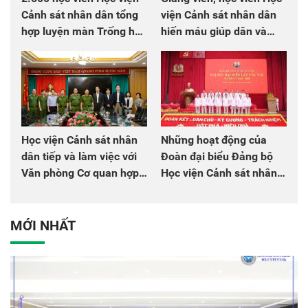
Cảnh sát nhân dân tổng
viện Cảnh sát nhân dân
hợp luyện màn Trống hội
hiến máu giúp dân và
chào mừng Đại hội Đảng
đồng đội
Học viện Cảnh sát nhân
Những hoạt động của
dân tiếp và làm việc với
Đoàn đại biểu Đảng bộ
Văn phòng Cơ quan hợp
Học viện Cảnh sát nhân
tác quốc tế Nhật Bản tại
dân tại Đại hội đại biểu
Việt Nam
Đảng bộ Công an Trung
ương lần thứ VIII, nhiệm
MỚI NHẤT
kỳ 2025 - 2030