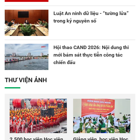
Luật An ninh dữ liệu - “tường lửa”
trong kỷ nguyên số
Hội thao CAND 2026: Nội dung thi
mới bám sát thực tiễn công tác
chiến đấu
THƯ VIỆN ẢNH
2.500 học viên Học viện
Giảng viên, học viên Học