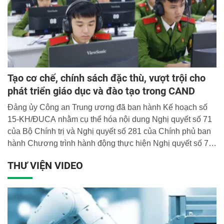
Tạo cơ chế, chính sách đặc thù, vượt trội cho
phát triển giáo dục và đào tạo trong CAND
Đảng ủy Công an Trung ương đã ban hành Kế hoạch số
15-KH/ĐUCA nhằm cụ thể hóa nội dung Nghị quyết số 71
của Bộ Chính trị và Nghị quyết số 281 của Chính phủ ban
hành Chương trình hành động thực hiện Nghị quyết số 71
thành các nhiệm vụ trọng tâm, đột phá phát triển giáo dục
THƯ VIỆN VIDEO
và đào tạo của lực lượng Công an nhân dân (CAND).