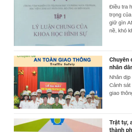
Điều tra 
trọng củ
giữ gìn A
nề, khó k
trong quá 
Chuyên đ
nhân dâ
Nhân dịp 
Cảnh sát 
giao thôn
Trật tự,
thành ph