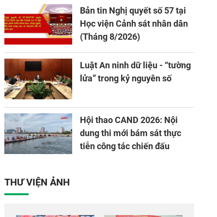
Bản tin Nghị quyết số 57 tại
tạo và chuyển đổi số.
Học viện Cảnh sát nhân dân
(Tháng 8/2026)
Luật An ninh dữ liệu - “tường
lửa” trong kỷ nguyên số
Hội thao CAND 2026: Nội
dung thi mới bám sát thực
tiễn công tác chiến đấu
THƯ VIỆN ẢNH