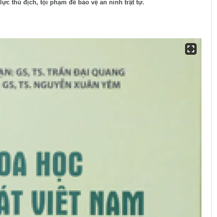
ực thù địch, tội phạm để bảo vệ an ninh trật tự.