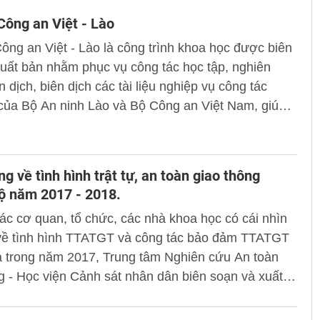
Công an Việt - Lào
ông an Việt - Lào là công trình khoa học được biên
uất bản nhằm phục vụ công tác học tập, nghiên
n dịch, biên dịch các tài liệu nghiệp vụ công tác
của Bộ An ninh Lào và Bộ Công an Việt Nam, giúp
lượng Công an hai nước sử dụng có hiệu quả ngôn
p vụ bằng tiếng Việt và tiếng Lào trong công tác
n ninh, trật tự.
ng về tình hình trật tự, an toàn giao thông
ộ năm 2017 - 2018.
ác cơ quan, tổ chức, các nhà khoa học có cái nhìn
 về tình hình TTATGT và công tác bảo đảm TTATGT
a trong năm 2017, Trung tâm Nghiên cứu An toàn
g - Học viện Cảnh sát nhân dân biên soạn và xuất
 trắng về tình hình trật tự, an toàn giao thông
 năm 2017 - 2018”.