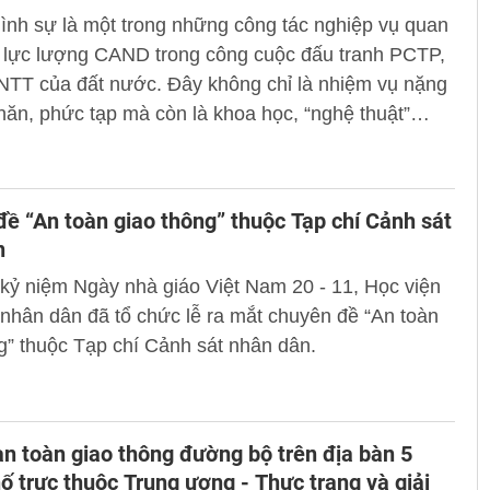
hình sự là một trong những công tác nghiệp vụ quan
a lực lượng CAND trong công cuộc đấu tranh PCTP,
NTT của đất nước. Đây không chỉ là nhiệm vụ nặng
hăn, phức tạp mà còn là khoa học, “nghệ thuật”
trình giải quyết vụ án.
ề “An toàn giao thông” thuộc Tạp chí Cảnh sát
n
kỷ niệm Ngày nhà giáo Việt Nam 20 - 11, Học viện
nhân dân đã tổ chức lễ ra mắt chuyên đề “An toàn
g” thuộc Tạp chí Cảnh sát nhân dân.
 an toàn giao thông đường bộ trên địa bàn 5
ố trực thuộc Trung ương - Thực trạng và giải