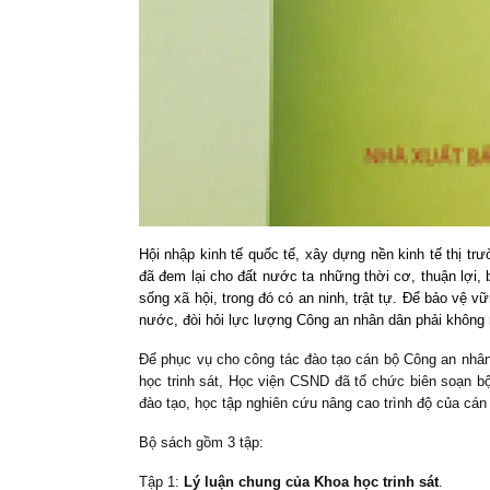
Hội nhập kinh tế quốc tế, xây dựng nền kinh tế thị tr
đã đem lại cho đất nước ta những thời cơ, thuận lợi, 
sống xã hội, trong đó có an ninh, trật tự. Để bảo vệ 
nước, đòi hỏi lực lượng Công an nhân dân phải không 
Để phục vụ cho công tác đào tạo cán bộ Công an nhân 
học trinh sát, Học viện CSND đã tổ chức biên soạn 
đào tạo, học tập nghiên cứu nâng cao trình độ của cán 
Bộ sách gồm 3 tập:
Tập 1:
Lý luận chung của Khoa học trinh sát
.