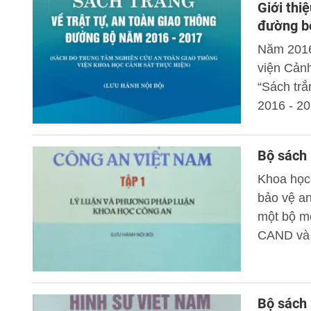
Giới thi
đường b
Năm 2016
viện Cảnh
“Sách trắ
2016 - 20
Bộ sách
Khoa học
bảo vệ an
một bộ mô
CAND và 
Bộ sách 