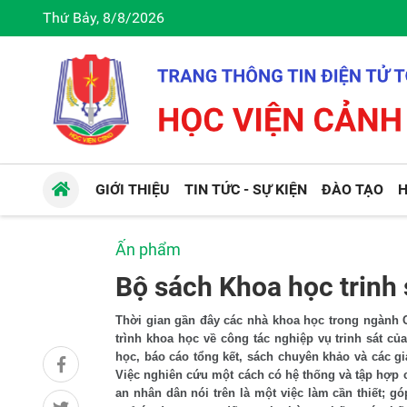
Thứ Bảy, 8/8/2026
GIỚI THIỆU
TIN TỨC - SỰ KIỆN
ĐÀO TẠO
H
Ấn phẩm
Bộ sách Khoa học trinh
Thời gian gần đây các nhà khoa học trong ngành 
trình khoa học về công tác nghiệp vụ trinh sát củ
học, báo cáo tổng kết, sách chuyên khảo và các g
Việc nghiên cứu một cách có hệ thống và tập hợp c
an nhân dân nói trên là một việc làm cần thiết; gó