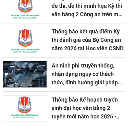
đề thi, đề thi minh họa Kỳ thi
văn bằng 2 Công an trên máy
tính
Thông báo kết quả điểm Kỳ
thi đánh giá của Bộ Công an
năm 2026 tại Học viện CSND
An ninh phi truyền thống,
nhận dạng nguy cơ thách
thức, định hướng giải pháp
đảm bảo an ninh quốc gia
trong tình hình hiện nay
Thông báo Kế hoạch tuyển
sinh đại học văn bằng 2
tuyển mới năm học 2026 -
2027