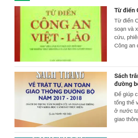
Từ điển 
Từ điển C
soạn và x
cứu, phiê
Công an 
cho lực 
ngữ nghiệ
đảm bảo a
Sách trắ
đường b
Để giúp c
tổng thể
ở nước t
giao thôn
bản “Sách
đường bộ