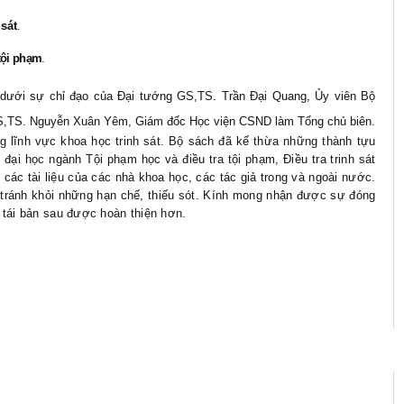
sát
.
tội phạm
.
dưới sự chỉ đạo của Đại tướng GS,TS. Trần Đại Quang, Ủy viên Bộ
GS,TS. Nguyễn Xuân Yêm, Giám đốc Học viện CSND làm Tổng chủ biên.
g lĩnh vực khoa học trinh sát. Bộ sách đã kế thừa những thành tựu
 đại học ngành Tội phạm học và điều tra tội phạm, Điều tra trinh sát
ác tài liệu của các nhà khoa học, các tác giả trong và ngoài nước.
 tránh khỏi những hạn chế, thiếu sót. Kính mong nhận được sự đóng
 tái bản sau được hoàn thiện hơn.