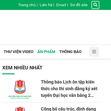
Trang chủ
|
Liên hệ
|
Email
|
Sơ đồ site
THƯ VIỆN VIDEO
ẤN PHẨM
THÔNG BÁO
XEM NHIỀU NHẤT
Thông báo Lịch ôn tập kiến
thức cho thí sinh đăng ký xét
tuyển Đại học văn bằng 2
tuyển mới, mở tại Học viện
CSND năm học 2026 - 2027
Công bố cấu trúc, định dạng