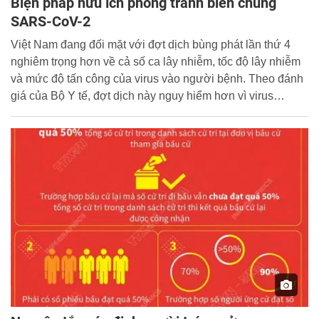
Biện pháp hữu ích phòng tránh biến chủng
SARS-CoV-2
Việt Nam đang đối mặt với đợt dịch bùng phát lần thứ 4
nghiêm trọng hơn về cả số ca lây nhiễm, tốc độ lây nhiễm
và mức độ tấn công của virus vào người bệnh. Theo đánh
giá của Bộ Y tế, đợt dịch này nguy hiểm hơn vì virus
SARS-CoV-2 biến chủng kép của Ấn Độ được đánh giá có
tốc độ lây nhiễm gấp 1,7 lần so với các loại virus trước.