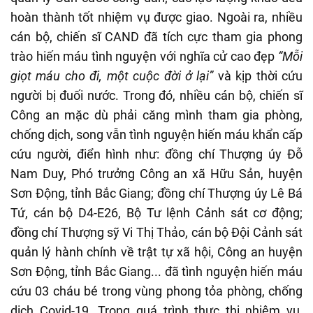
hoàn thành tốt nhiệm vụ được giao. Ngoài ra, nhiều
cán bộ, chiến sĩ CAND đã tích cực tham gia phong
trào hiến máu tình nguyện với nghĩa cử cao đẹp
“Mỗi
giọt máu cho đi, một cuộc đời ở lại”
và kịp thời cứu
người bị đuối nước. Trong đó, nhiều cán bộ, chiến sĩ
Công an mặc dù phải căng mình tham gia phòng,
chống dịch, song vẫn tình nguyện hiến máu khẩn cấp
cứu người, điển hình như: đồng chí Thượng úy Đỗ
Nam Duy, Phó trưởng Công an xã Hữu Sản, huyện
Sơn Động, tỉnh Bắc Giang; đồng chí Thượng úy Lê Bá
Tứ, cán bộ D4-E26, Bộ Tư lệnh Cảnh sát cơ động;
đồng chí Thượng sỹ Vi Thị Thảo, cán bộ Đội Cảnh sát
quản lý hành chính về trật tự xã hội, Công an huyện
Sơn Động, tỉnh Bắc Giang... đã tình nguyện hiến máu
cứu 03 cháu bé trong vùng phong tỏa phòng, chống
dịch Covid-19. Trong quá trình thực thi nhiệm vụ,