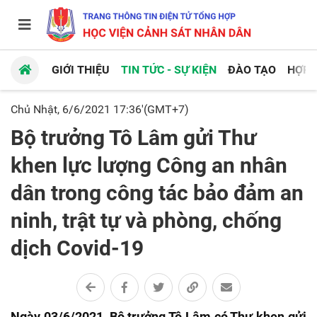
GIỚI THIỆU
TIN TỨC - SỰ KIỆN
ĐÀO TẠO
HỢP 
Chủ Nhật, 6/6/2021 17:36'(GMT+7)
Bộ trưởng Tô Lâm gửi Thư
khen lực lượng Công an nhân
dân trong công tác bảo đảm an
ninh, trật tự và phòng, chống
dịch Covid-19
Ngày 03/6/2021, Bộ trưởng Tô Lâm có Thư khen gửi