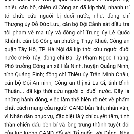
nhiều cán bộ, chiến sĩ Công an đã kịp thời, nhanh trí
tổ chức cứu người bị đuối nước, như: đồng chí
Thượng úy Đỗ Đức Lưu, cán bộ Đội Cảnh sát điều tra
tội phạm về ma túy và đồng chí Trung úy Lê Quốc
Khánh, cán bộ Công an phường Thụy Khuê, Công an
quận Tây Hồ, TP. Hà Nội đã kịp thời cứu người đuối
nước ở Hồ Tây; đồng chí Đại úy Phạm Ngọc Thắng,
Phó trưởng Công an xã Hải Ninh, huyện Quảng Ninh,
tỉnh Quảng Bình; đồng chí Thiếu úy Trần Minh Châu,
cán bộ Đội An ninh, Công an thị xã La Gi, tỉnh Bình
Thuận... đã kịp thời cứu người bị đuối nước. Đây là
những hành động, việc làm thể hiện rõ nét về phẩm
chất cách mạng của người CAND bản lĩnh, nhân văn,
vì Nhân dân phục vụ, đặc biệt là ý chí quyết tâm, tinh
thần chiến đấu bền bỉ và lòng trung thành tuyệt đối
của lực lượng CAND đối với Tổ quốc, với Đảng, Nhà