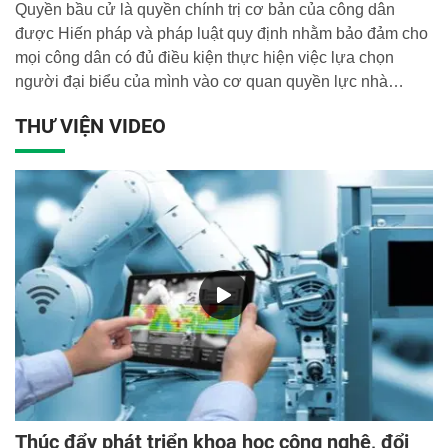
Quyền bầu cử là quyền chính trị cơ bản của công dân
được Hiến pháp và pháp luật quy định nhằm bảo đảm cho
mọi công dân có đủ điều kiện thực hiện việc lựa chọn
người đại biểu của mình vào cơ quan quyền lực nhà
nước. Quyền của công dân không tách rời nghĩa vụ của
THƯ VIỆN VIDEO
công dân.
Thúc đẩy phát triển khoa học công nghệ, đổi