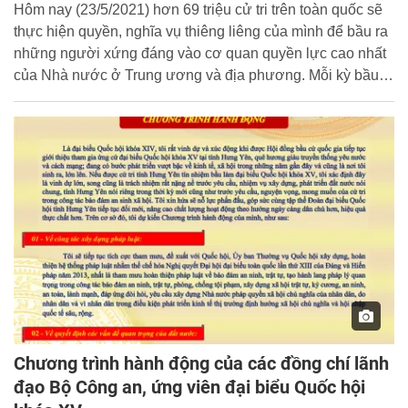
Hôm nay (23/5/2021) hơn 69 triệu cử tri trên toàn quốc sẽ
thực hiện quyền, nghĩa vụ thiêng liêng của mình để bầu ra
những người xứng đáng vào cơ quan quyền lực cao nhất
của Nhà nước ở Trung ương và địa phương. Mỗi kỳ bầu
cử đại biểu Quốc hội và HĐND các cấp, chúng ta lại bồi
hồi xúc động nhớ về những lời căn dặn của Chủ tịch Hồ
Chí Minh.
Chương trình hành động của các đồng chí lãnh
đạo Bộ Công an, ứng viên đại biểu Quốc hội