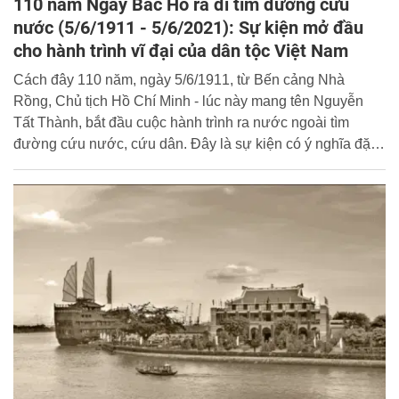
110 năm Ngày Bác Hồ ra đi tìm đường cứu
nước (5/6/1911 - 5/6/2021): Sự kiện mở đầu
cho hành trình vĩ đại của dân tộc Việt Nam
Cách đây 110 năm, ngày 5/6/1911, từ Bến cảng Nhà
Rồng, Chủ tịch Hồ Chí Minh - lúc này mang tên Nguyễn
Tất Thành, bắt đầu cuộc hành trình ra nước ngoài tìm
đường cứu nước, cứu dân. Đây là sự kiện có ý nghĩa đặc
biệt quan trọng trong lịch sử đấu tranh vì sự sinh tồn và
phát triển của dân tộc Việt Nam trong thế kỷ XX và con
đường đi lên chủ nghĩa xã hội ngày nay.