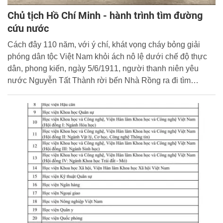
Chủ tịch Hồ Chí Minh - hành trình tìm đường
cứu nước
Cách đây 110 năm, với ý chí, khát vọng cháy bỏng giải
phóng dân tộc Việt Nam khỏi ách nô lệ dưới chế độ thực
dân, phong kiến, ngày 5/6/1911, người thanh niên yêu
nước Nguyễn Tất Thành rời bến Nhà Rồng ra đi tìm
đường cứu nước. Hành trình của Người đã mở ra những
mốc son rực rỡ nhất trong lịch sử đấu tranh giải phóng dân
tộc Việt Nam.