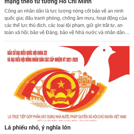
mạng theo tư tưởng Hồ Chí Minh
Công an nhân dân là lực lượng nòng cốt bảo vệ an ninh
quốc gia; đấu tranh phòng, chống âm mưu, hoạt động của
các thế lực thù địch, các loại tội phạm, giữ gìn trật tự, an
toàn xã hội; bảo vệ Đảng, bảo vệ Nhà nước và nhân dân.
Để hoàn thành nhiệm vụ khó khăn, gian khổ, nặng nề,
song hết sức vẻ vang đó, mỗi cán bộ, chiến sĩ Công an
nhân dân phải thường xuyên trau dồi, rèn luyện đạo đức
cách mạng; học tập và làm theo tư tưởng, đạo đức, phong
cách Hồ Chí Minh.
Lá phiếu nhỏ, ý nghĩa lớn