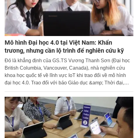
Mô hình Đại học 4.0 tại Việt Nam: Khẩn
trương, nhưng cần lộ trình để nghiên cứu kỹ
Đó là khẳng định của GS.TS Vương Thanh Sơn (Đại học
British Columbia, Vancouver, Canada), nhà nghiên cứu
khoa học quốc tế về lĩnh vực IoT khi trao đổi về mô hình
đại học 4.0. Trao đổi với báo Giáo dục &amp; Thời đại,
GS.TS Vương Thanh Sơn đã phân tích ảnh hưởng cuộc
cách mạng công nghiệp 4.0 đến các trường đại học Việt
Nam và đưa ra một số giải pháp phát triển các trường đại
học truyền thống trong bối cảnh mới.