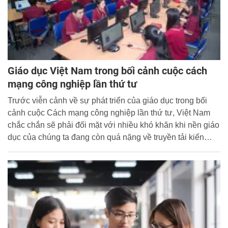
Giáo dục Việt Nam trong bối cảnh cuộc cách
mạng công nghiệp lần thứ tư
Trước viễn cảnh về sự phát triển của giáo dục trong bối
cảnh cuộc Cách mạng công nghiệp lần thứ tư, Việt Nam
chắc chắn sẽ phải đối mặt với nhiều khó khăn khi nền giáo
dục của chúng ta đang còn quá nặng về truyền tải kiến
thức mà chưa hướng đến phát triển phẩm chất và năng
lực của người học; chất lượng đội ngũ giáo viên, cán bộ
quản lý chưa đồng đều; hệ thống cơ sở vật chất còn nhiều
hạn chế.