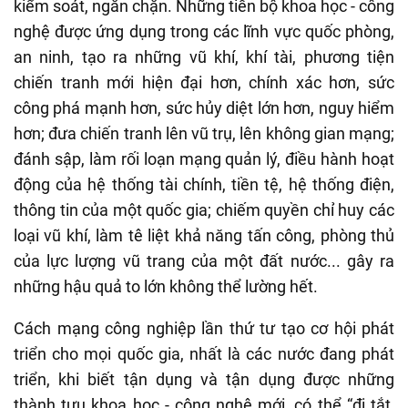
kiểm soát, ngăn chặn. Những tiến bộ khoa học - công
nghệ được ứng dụng trong các lĩnh vực quốc phòng,
an ninh, tạo ra những vũ khí, khí tài, phương tiện
chiến tranh mới hiện đại hơn, chính xác hơn, sức
công phá mạnh hơn, sức hủy diệt lớn hơn, nguy hiểm
hơn; đưa chiến tranh lên vũ trụ, lên không gian mạng;
đánh sập, làm rối loạn mạng quản lý, điều hành hoạt
động của hệ thống tài chính, tiền tệ, hệ thống điện,
thông tin của một quốc gia; chiếm quyền chỉ huy các
loại vũ khí, làm tê liệt khả năng tấn công, phòng thủ
của lực lượng vũ trang của một đất nước... gây ra
những hậu quả to lớn không thể lường hết.
Cách mạng công nghiệp lần thứ tư tạo cơ hội phát
triển cho mọi quốc gia, nhất là các nước đang phát
triển, khi biết tận dụng và tận dụng được những
thành tựu khoa học - công nghệ mới, có thể “đi tắt,