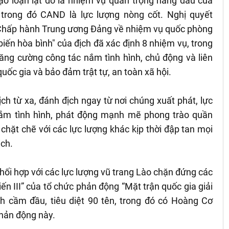
bạo loạn lật đổ là nhiệm vụ quan trọng hàng đầu của
 trong đó CAND là lực lượng nòng cốt. Nghị quyết
hấp hành Trung ương Đảng về nhiệm vụ quốc phòng
biến hòa bình" của địch đã xác định 8 nhiệm vụ, trong
tăng cường công tác nắm tình hình, chủ động và liên
quốc gia và bảo đảm trật tự, an toàn xã hội.
ch từ xa, đánh địch ngay từ nơi chúng xuất phát, lực
ắm tình hình, phát động mạnh mẽ phong trào quần
chặt chẽ với các lực lượng khác kịp thời đập tan mọi
ịch.
ối hợp với các lực lượng vũ trang Lào chặn đứng các
tiến III” của tổ chức phản động “Mặt trận quốc gia giải
 cầm đầu, tiêu diệt 90 tên, trong đó có Hoàng Cơ
phản động này.