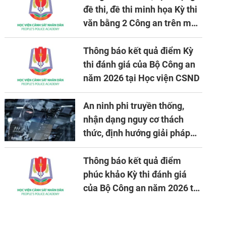
đề thi, đề thi minh họa Kỳ thi
văn bằng 2 Công an trên máy
tính
Thông báo kết quả điểm Kỳ
thi đánh giá của Bộ Công an
năm 2026 tại Học viện CSND
An ninh phi truyền thống,
nhận dạng nguy cơ thách
thức, định hướng giải pháp
đảm bảo an ninh quốc gia
trong tình hình hiện nay
Thông báo kết quả điểm
phúc khảo Kỳ thi đánh giá
của Bộ Công an năm 2026 tại
Học viện CSND