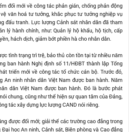
iểm đổi mới về công tác phản gián, chống phản động
o vệ văn hoá tư tưởng, khắc phục tư tưởng nghiệp vụ
ong đấu tranh. Lực lượng Cảnh sát nhân dân đã tham
 lý hành chính, như: Quản lý hộ khẩu, hộ tịch, cấp
uyền, hách dịch, giảm bớt phiền hà cho nhân dân.
c tình trạng trì trệ, bảo thủ còn tồn tại từ nhiều năm
ởng ban hành Nghị định số 11/HĐBT thành lập Tổng
át triển mới về công tác tổ chức cán bộ. Trước đó,
ợng An ninh nhân dân Việt Nam được ban hành. Năm
hân dân Việt Nam được ban hành. Đó là bước phát
t nói chung, cũng như thể hiện sự quan tâm của Đảng,
ng tác xây dựng lực lượng CAND nói riêng.
ng được đổi mới; giải thể các trường cao đẳng trong
g Đại học An ninh, Cảnh sát, Biên phòng và Cao đẳng