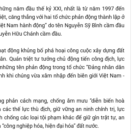
hững năm đầu thế kỷ XXI, nhất là từ năm 1997 đến
liệt, căng thẳng với hai tổ chức phản động thành lập ở
Việt Nam hành động” do tên Nguyễn Sỹ Bình cầm đầu
Nguyễn Hữu Chánh cầm đầu.
ạt động khủng bố phá hoại công cuộc xây dựng đất
n. Quán triệt tư tưởng chủ động tiến công địch, lực
ắt những tên phản động trong tổ chức “Đảng nhân dân
h khi chúng vừa xâm nhập đến biên giới Việt Nam -
ống phản cách mạng, chống âm mưu “diễn biến hoà
các thế lực thù địch, giữ vững an ninh chính trị, lực
chống các loại tội phạm khác để giữ gìn trật tự, an
à “công nghiệp hóa, hiện đại hóa” đất nước.