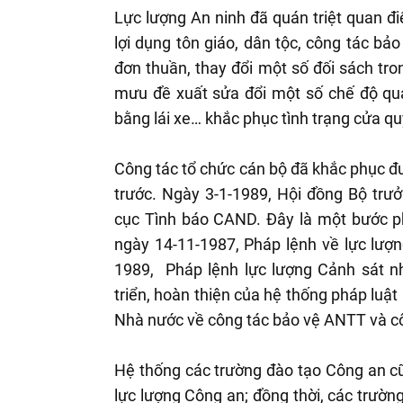
Lực lượng An ninh đã quán triệt quan đ
lợi dụng tôn giáo, dân tộc, công tác bả
đơn thuần, thay đổi một số đối sách tr
mưu đề xuất sửa đổi một số chế độ quản
bằng lái xe… khắc phục tình trạng cửa q
Công tác tổ chức cán bộ đã khắc phục đượ
trước. Ngày 3-1-1989, Hội đồng Bộ trư
cục Tình báo CAND. Đây là một bước ph
ngày 14-11-1987, Pháp lệnh về lực lư
1989, Pháp lệnh lực lượng Cảnh sát n
triển, hoàn thiện của hệ thống pháp luậ
Nhà nước về công tác bảo vệ ANTT và cô
Hệ thống các trường đào tạo Công an cũ
lực lượng Công an; đồng thời, các trườn