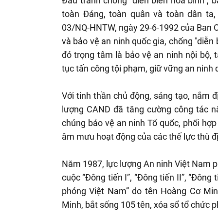
Đấu tranh chống “diễn biến hoà bình”, 
toàn Đảng, toàn quân và toàn dân ta,
03/NQ-HNTW, ngày 29-6-1992 của Ban C
và bảo vệ an ninh quốc gia, chống "diễn 
đó trọng tâm là bảo vệ an ninh nội bộ, 
tục tấn công tội phạm, giữ vững an ninh 
Với tinh thần chủ động, sáng tạo, nắm đị
lượng CAND đã tăng cường công tác n
chúng bảo vệ an ninh Tổ quốc, phối hợp 
âm mưu hoạt động của các thế lực thù đ
Năm 1987, lực lượng An ninh Việt Nam ph
cuộc “Đông tiến I”, “Đông tiến II”, “Đông 
phóng Việt Nam” do tên Hoàng Cơ Minh
Minh, bắt sống 105 tên, xóa sổ tổ chức 