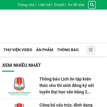
Trang chủ
|
Liên hệ
|
Email
|
Sơ đồ site
THƯ VIỆN VIDEO
ẤN PHẨM
THÔNG BÁO
XEM NHIỀU NHẤT
Thông báo Lịch ôn tập kiến
thức cho thí sinh đăng ký xét
tuyển Đại học văn bằng 2
tuyển mới, mở tại Học viện
CSND năm học 2026 - 2027
Công bố cấu trúc, định dạng