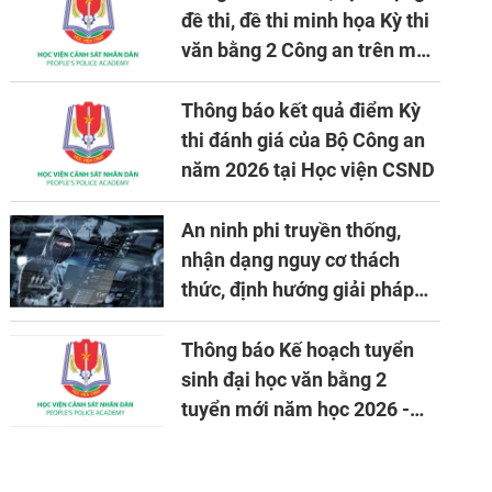
đề thi, đề thi minh họa Kỳ thi
văn bằng 2 Công an trên máy
tính
Thông báo kết quả điểm Kỳ
thi đánh giá của Bộ Công an
năm 2026 tại Học viện CSND
An ninh phi truyền thống,
nhận dạng nguy cơ thách
thức, định hướng giải pháp
đảm bảo an ninh quốc gia
trong tình hình hiện nay
Thông báo Kế hoạch tuyển
sinh đại học văn bằng 2
tuyển mới năm học 2026 -
2027