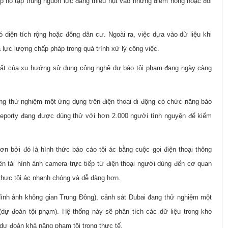
p họ tập trung nguồn lực đang thiếu hụt vào những điểm nóng hoặc đối
 diện tích rộng hoặc đông dân cư. Ngoài ra, việc dựa vào dữ liệu khi
a lực lượng chấp pháp trong quá trình xử lý công việc.
hất của xu hướng sử dụng công nghệ dự báo tội phạm đang ngày càng
ng thử nghiệm một ứng dụng trên điện thoại di động có chức năng báo
 Reporty đang được dùng thử với hơn 2.000 người tình nguyện để kiểm
n bởi đó là hình thức báo cáo tội ác bằng cuộc gọi điện thoại thông
n tải hình ảnh camera trực tiếp từ điện thoại người dùng đến cơ quan
thực tội ác nhanh chóng và dễ dàng hơn.
nh ảnh không gian Trung Đông), cảnh sát Dubai đang thử nghiệm một
 (dự đoán tội phạm). Hệ thống này sẽ phân tích các dữ liệu trong kho
 dự đoán khả năng phạm tội trong thực tế.