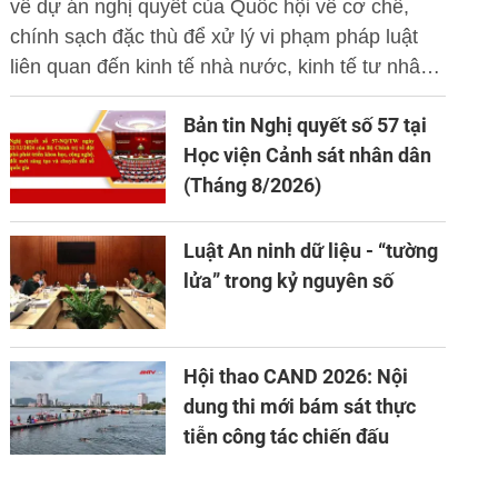
về dự án nghị quyết của Quốc hội về cơ chế,
chính sạch đặc thù để xử lý vi phạm pháp luật
liên quan đến kinh tế nhà nước, kinh tế tư nhân
và ứng dụng khoa học công nghệ, đổi mới sáng
Bản tin Nghị quyết số 57 tại
tạo và chuyển đổi số.
Học viện Cảnh sát nhân dân
(Tháng 8/2026)
Luật An ninh dữ liệu - “tường
lửa” trong kỷ nguyên số
Hội thao CAND 2026: Nội
dung thi mới bám sát thực
tiễn công tác chiến đấu