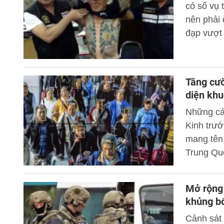
có số vụ 
nên phải 
đạp vượt 
thấp khôn
người dân
Tăng cườ
diện kh
Những cả
Kinh trướ
mang tên 
Trung Qu
dân và cô
phòng chố
Mở rộng
khủng b
Cảnh sát