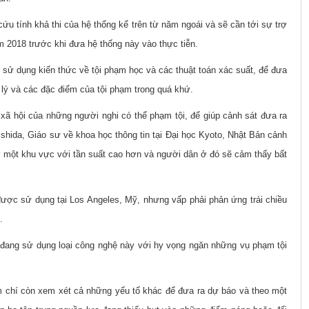
u tính khả thi của hệ thống kể trên từ năm ngoái và sẽ cần tới sự trợ
m 2018 trước khi đưa hệ thống này vào thực tiễn.
sử dụng kiến thức về tội phạm học và các thuật toán xác suất, để đưa
địa lý và các đặc điểm của tội phạm trong quá khứ.
 xã hội của những người nghi có thể phạm tội, để giúp cảnh sát đưa ra
shida, Giáo sư về khoa học thông tin tại Đại học Kyoto, Nhật Bản cảnh
ở một khu vực với tần suất cao hơn và người dân ở đó sẽ cảm thấy bất
được sử dụng tại Los Angeles, Mỹ, nhưng vấp phải phản ứng trái chiều
i.
 đang sử dụng loại công nghệ này với hy vọng ngăn những vụ phạm tội
chí còn xem xét cả những yếu tố khác để đưa ra dự báo và theo một