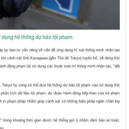
 dụng hệ thống dự báo tội phạm.
 ủy ban tư vấn riêng về vấn đề ứng dụng trí tuệ thông minh nhân tạo
 khi cảnh sát tỉnh Kanagawa (gần Thủ đô Tokyo) tuyên bố, sẽ dùng thử
nh động phạm tội sử dụng các thuật toán trí thông minh nhân tạo, "đất
.
, Tokyo hy vọng có thể đưa hệ thống dự báo tội phạm vào sử dụng thử
 phân tích dữ liệu tội phạm, dự đoán hành động tiếp theo của kẻ phạm
nh vi phạm pháp nhằm giúp cảnh sát có những biện pháp ngăn chặn kịp
g" trong khoảng thời gian được hệ thống gợi ý nhằm đảm bảo an toàn,
 án.