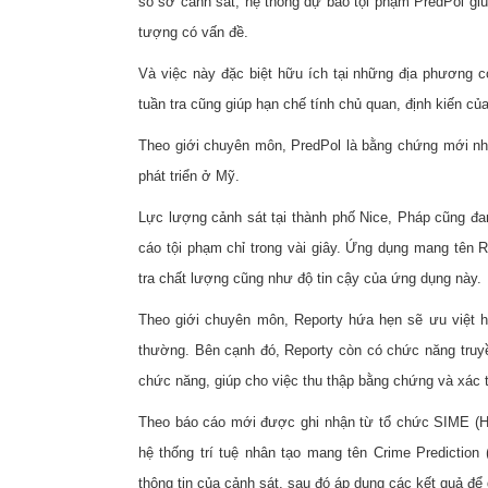
số sở cảnh sát, hệ thống dự báo tội phạm PredPol giú
tượng có vấn đề.
Và việc này đặc biệt hữu ích tại những địa phương có
tuần tra cũng giúp hạn chế tính chủ quan, định kiến củ
Theo giới chuyên môn, PredPol là bằng chứng mới n
phát triển ở Mỹ.
Lực lượng cảnh sát tại thành phố Nice, Pháp cũng đa
cáo tội phạm chỉ trong vài giây. Ứng dụng mang tên
tra chất lượng cũng như độ tin cậy của ứng dụng này.
Theo giới chuyên môn, Reporty hứa hẹn sẽ ưu việt hơ
thường. Bên cạnh đó, Reporty còn có chức năng truyề
chức năng, giúp cho việc thu thập bằng chứng và xác 
Theo báo cáo mới được ghi nhận từ tổ chức SIME (Hì
hệ thống trí tuệ nhân tạo mang tên Crime Prediction
thông tin của cảnh sát, sau đó áp dụng các kết quả để