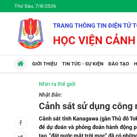
Thứ Sáu, 7/8/2026
GIỚI THIỆU
TIN TỨC - SỰ KIỆN
ĐÀO TẠO
H
Nhìn ra thế giới
Nhật Bản:
Cảnh sát sử dụng công 
Cảnh sát tỉnh Kanagawa (gần Thủ đô Tok
để dự đoán và phỏng đoán hành động ph
tạo, "đất nước mặt trời mọc" đã có nhữ