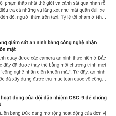
tội phạm thấp nhất thế giới và cảnh sát quá nhàn rỗi
điều tra cả những vụ lãng xẹt như mất quần đùi, xe
đèn đỏ, người thừa trên taxi. Tỷ lệ tội phạm ở Nhật
g phải do năng lực của cảnh sát mà chủ yếu do
 sống có kỷ luật.
ng giám sát an ninh bằng công nghệ nhận
uôn mặt
nh quay được các camera an ninh thực hiện ở Bắc
c đây đã được thay thế bằng một chương trình mới
"công nghệ nhận diện khuôn mặt". Từ đây, an ninh
ốc đã xây dựng được thư mục toàn quốc về công
ng nghệ này đang phục vụ đắc lực cho cuộc chiến
ng tội phạm và khủng bố ở quốc gia này.
 hoạt động của đội đặc nhiệm GSG-9 để chống
ố
 Liên bang Đức đang mở rộng hoạt động của đơn vị