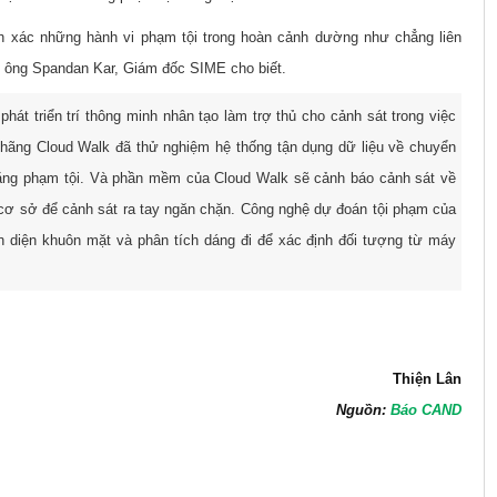
h xác những hành vi phạm tội trong hoàn cảnh dường như chẳng liên
, ông Spandan Kar, Giám đốc SIME cho biết.
hát triển trí thông minh nhân tạo làm trợ thủ cho cảnh sát trong việc
 hãng Cloud Walk đã thử nghiệm hệ thống tận dụng dữ liệu về chuyển
năng phạm tội. Và phần mềm của Cloud Walk sẽ cảnh báo cảnh sát về
cơ sở để cảnh sát ra tay ngăn chặn. Công nghệ dự đoán tội phạm của
 diện khuôn mặt và phân tích dáng đi để xác định đối tượng từ máy
Thiện Lân
Nguồn:
Báo CAND