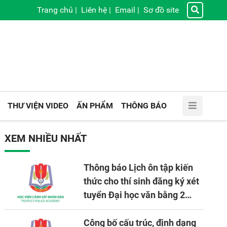
Trang chủ
|
Liên hệ
|
Email
|
Sơ đồ site
THƯ VIỆN VIDEO
ẤN PHẨM
THÔNG BÁO
XEM NHIỀU NHẤT
Thông báo Lịch ôn tập kiến
thức cho thí sinh đăng ký xét
tuyển Đại học văn bằng 2
tuyển mới, mở tại Học viện
CSND năm học 2026 - 2027
Công bố cấu trúc, định dạng