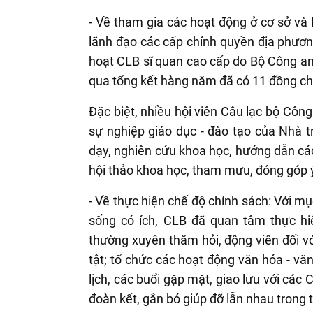
- Về tham gia các hoạt động ở cơ sở và 
lãnh đạo các cấp chính quyền địa phương
hoạt CLB sĩ quan cao cấp do Bộ Công an 
qua tổng kết hàng năm đã có 11 đồng ch
Đặc biệt, nhiều hội viên Câu lạc bộ Công
sự nghiệp giáo dục - đào tạo của Nhà 
dạy, nghiên cứu khoa học, hướng dẫn các đ
hội thảo khoa học, tham mưu, đóng góp ý
- Về thực hiện chế độ chính sách: Với mụ
sống có ích, CLB đã quan tâm thực hiệ
thường xuyên thăm hỏi, động viên đối v
tật; tổ chức các hoạt động văn hóa - vă
lịch, các buổi gặp mặt, giao lưu với các
đoàn kết, gắn bó giúp đỡ lẫn nhau trong 