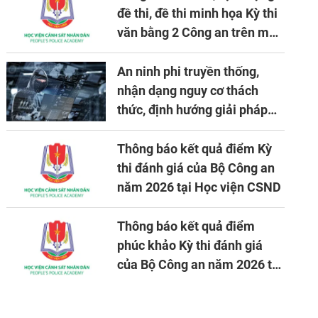
đề thi, đề thi minh họa Kỳ thi
văn bằng 2 Công an trên máy
tính
An ninh phi truyền thống,
nhận dạng nguy cơ thách
thức, định hướng giải pháp
đảm bảo an ninh quốc gia
trong tình hình hiện nay
Thông báo kết quả điểm Kỳ
thi đánh giá của Bộ Công an
năm 2026 tại Học viện CSND
Thông báo kết quả điểm
phúc khảo Kỳ thi đánh giá
của Bộ Công an năm 2026 tại
Học viện CSND