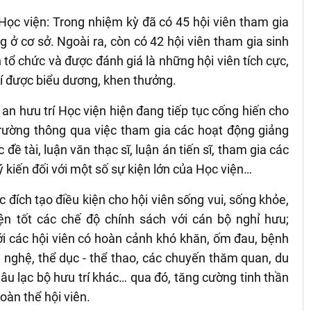
Học viện: Trong nhiệm kỳ đã có 45 hội viên tham gia
 ở cơ sở. Ngoài ra, còn có 42 hội viên tham gia sinh
tổ chức và được đánh giá là những hội viên tích cực,
í được biểu dương, khen thưởng.
 an hưu trí Học viện hiện đang tiếp tục cống hiến cho
trường thông qua việc tham gia các hoạt động giảng
ề tài, luận văn thạc sĩ, luận án tiến sĩ, tham gia các
 kiến đối với một số sự kiện lớn của Học viện…
c đích tạo điều kiện cho hội viên sống vui, sống khỏe,
n tốt các chế độ chính sách với cán bộ nghỉ hưu;
ới các hội viên có hoàn cảnh khó khăn, ốm đau, bệnh
n nghệ, thể dục - thể thao, các chuyến thăm quan, du
 Câu lạc bộ hưu trí khác… qua đó, tăng cường tinh thần
toàn thể hội viên.