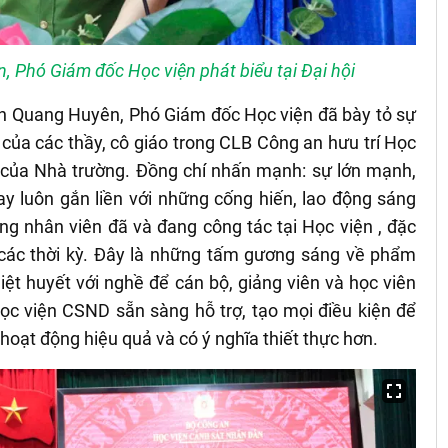
, Phó Giám đốc Học viện phát biểu tại Đại hội
Trần Quang Huyên, Phó Giám đốc Học viện đã bày tỏ sự
 của các thầy, cô giáo trong CLB Công an hưu trí Học
ạo của Nhà trường. Đồng chí nhấn mạnh: sự lớn mạnh,
y luôn gắn liền với những cống hiến, lao động sáng
ông nhân viên đã và đang công tác tại Học viện , đặc
a các thời kỳ. Đây là những tấm gương sáng về phẩm
iệt huyết với nghề để cán bộ, giảng viên và học viên
 Học viện CSND sẵn sàng hỗ trợ, tạo mọi điều kiện để
hoạt động hiệu quả và có ý nghĩa thiết thực hơn.