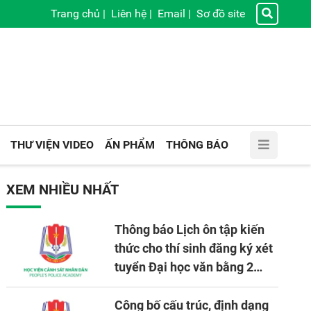
Trang chủ
|
Liên hệ
|
Email
|
Sơ đồ site
THƯ VIỆN VIDEO
ẤN PHẨM
THÔNG BÁO
XEM NHIỀU NHẤT
Thông báo Lịch ôn tập kiến
thức cho thí sinh đăng ký xét
tuyển Đại học văn bằng 2
tuyển mới, mở tại Học viện
CSND năm học 2026 - 2027
Công bố cấu trúc, định dạng