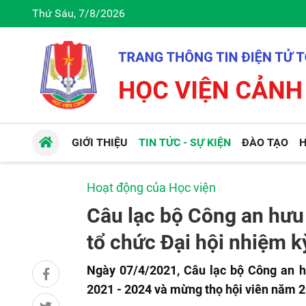
Thứ Sáu, 7/8/2026
GIỚI THIỆU
TIN TỨC - SỰ KIỆN
ĐÀO TẠO
H
Hoạt động của Học viện
Câu lạc bộ Công an hưu 
tổ chức Đại hội nhiệm k
Ngày 07/4/2021, Câu lạc bộ Công an h
2021 - 2024 và mừng thọ hội viên năm 2