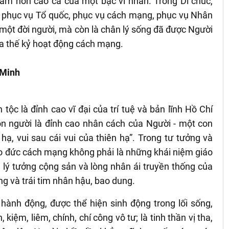
 tâm hồn cao cả của một bậc vĩ nhân. Trong Di chúc,
sức phục vụ Tổ quốc, phục vụ cách mạng, phục vụ Nhân
ho một đời người, mà còn là chân lý sống đã được Người
ửa thế kỷ hoạt động cách mạng.
 Minh
ộc là đỉnh cao vĩ đại của trí tuệ và bản lĩnh Hồ Chí
on người là đỉnh cao nhân cách của Người - một con
n hạ, vui sau cái vui của thiên hạ”. Trong tư tưởng và
o đức cách mạng không phải là những khái niệm giáo
ữa lý tưởng cộng sản và lòng nhân ái truyền thống của
ng và trái tim nhân hậu, bao dung.
ành động, được thể hiện sinh động trong lối sống,
kiệm, liêm, chính, chí công vô tư; là tinh thần vị tha,