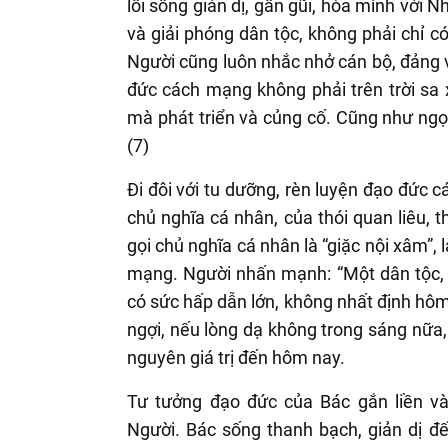
lối sống giản dị, gần gũi, hòa mình với
và giải phóng dân tộc, không phải chỉ 
Người cũng luôn nhắc nhở cán bộ, đảng v
đức cách mạng không phải trên trời sa 
mà phát triển và củng cố. Cũng như ngọ
(7)
Đi đôi với tu dưỡng, rèn luyện đạo đức 
chủ nghĩa cá nhân, của thói quan liêu,
gọi chủ nghĩa cá nhân là “giặc nội xâm”,
mạng. Người nhấn mạnh: “Một dân tộc, 
có sức hấp dẫn lớn, không nhất định hô
ngợi, nếu lòng dạ không trong sáng nữa,
nguyên giá trị đến hôm nay.
Tư tưởng đạo đức của Bác gắn liền v
Người. Bác sống thanh bạch, giản dị đ