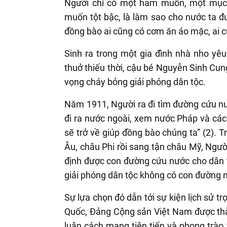
Người chỉ có một ham muốn, một mục 
muốn tột bậc, là làm sao cho nước ta đ
đồng bào ai cũng có cơm ăn áo mặc, ai c
Sinh ra trong một gia đình nhà nho yê
thuở thiếu thời, cậu bé Nguyễn Sinh Cu
vọng cháy bỏng giải phóng dân tộc.
Năm 1911, Người ra đi tìm đường cứu nư
đi ra nước ngoài, xem nước Pháp và các
sẽ trở về giúp đồng bào chúng ta” (2). 
Âu, châu Phi rồi sang tận châu Mỹ, Ngườ
định được con đường cứu nước cho dân 
giải phóng dân tộc không có con đường 
Sự lựa chọn đó dẫn tới sự kiện lịch sử t
Quốc, Đảng Cộng sản Việt Nam được thành
luận cách mạng tiên tiến và phong trào