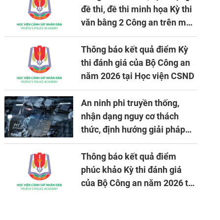
đề thi, đề thi minh họa Kỳ thi
văn bằng 2 Công an trên máy
tính
Thông báo kết quả điểm Kỳ
thi đánh giá của Bộ Công an
năm 2026 tại Học viện CSND
An ninh phi truyền thống,
nhận dạng nguy cơ thách
thức, định hướng giải pháp
đảm bảo an ninh quốc gia
trong tình hình hiện nay
Thông báo kết quả điểm
phúc khảo Kỳ thi đánh giá
của Bộ Công an năm 2026 tại
Học viện CSND