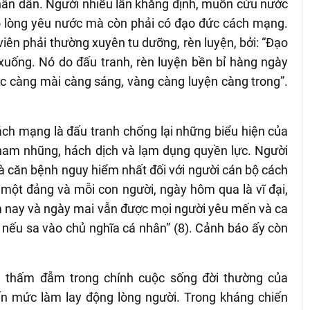
 Nhân dân. Người nhiều lần khẳng định, muốn cứu nước
có lòng yêu nước mà còn phải có đạo đức cách mạng.
iên phải thường xuyên tu dưỡng, rèn luyện, bởi: “Đạo
xuống. Nó do đấu tranh, rèn luyện bền bỉ hàng ngày
c càng mài càng sáng, vàng càng luyện càng trong”.
cách mạng là đấu tranh chống lại những biểu hiện của
 tham nhũng, hách dịch và lạm dụng quyền lực. Người
 là căn bệnh nguy hiểm nhất đối với người cán bộ cách
một đảng và mỗi con người, ngày hôm qua là vĩ đại,
m nay và ngày mai vẫn được mọi người yêu mến và ca
 nếu sa vào chủ nghĩa cá nhân” (8). Cảnh báo ấy còn
à thấm đẫm trong chính cuộc sống đời thường của
ến mức làm lay động lòng người. Trong kháng chiến