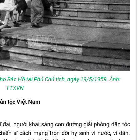
họ Bác Hồ tại Phủ Chủ tịch, ngày 19/5/1958. Ảnh:
TTXVN
dân tộc Việt Nam
ĩ đại, người khai sáng con đường giải phóng dân tộc
iến sĩ cách mạng trọn đời hy sinh vì nước, vì dân.