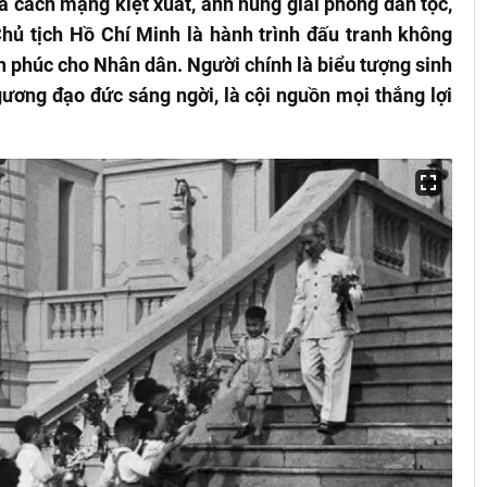
 nhà cách mạng kiệt xuất, anh hùng giải phóng dân tộc,
Chủ tịch Hồ Chí Minh là hành trình đấu tranh không
nh phúc cho Nhân dân. Người chính là biểu tượng sinh
gương đạo đức sáng ngời, là cội nguồn mọi thắng lợi