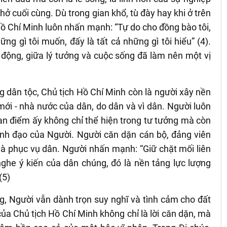
 cuối cùng. Dù trong gian khổ, tù đày hay khi ở trên
ồ Chí Minh luôn nhấn mạnh: “Tự do cho đồng bào tôi,
ững gì tôi muốn, đấy là tất cả những gì tôi hiểu” (4).
 động, giữa lý tưởng và cuộc sống đã làm nên một vị
g dân tộc, Chủ tịch Hồ Chí Minh còn là người xây nền
i - nhà nước của dân, do dân và vì dân. Người luôn
n điểm ấy không chỉ thể hiện trong tư tưởng mà còn
nh đạo của Người. Người căn dặn cán bộ, đảng viên
và phục vụ dân. Người nhấn mạnh: “Giữ chặt mối liên
nghe ý kiến của dân chúng, đó là nền tảng lực lượng
(5)
, Người vẫn dành trọn suy nghĩ và tình cảm cho đất
ủa Chủ tịch Hồ Chí Minh không chỉ là lời căn dặn, mà