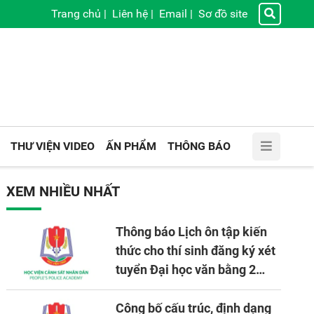
Trang chủ
|
Liên hệ
|
Email
|
Sơ đồ site
THƯ VIỆN VIDEO
ẤN PHẨM
THÔNG BÁO
XEM NHIỀU NHẤT
Thông báo Lịch ôn tập kiến
thức cho thí sinh đăng ký xét
tuyển Đại học văn bằng 2
tuyển mới, mở tại Học viện
CSND năm học 2026 - 2027
Công bố cấu trúc, định dạng