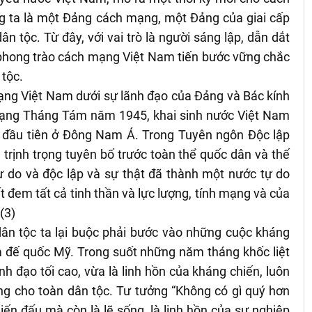
g ta là một Đảng cách mạng, một Đảng của giai cấp
n tộc. Từ đây, với vai trò là người sáng lập, dẫn dắt
o phong trào cách mạng Việt Nam tiến bước vững chắc
 tộc.
ạng Việt Nam dưới sự lãnh đạo của Đảng và Bác kính
h mạng Tháng Tám năm 1945, khai sinh nước Việt Nam
 đầu tiên ở Đông Nam Á. Trong Tuyên ngôn Độc lập
trịnh trọng tuyên bố trước toàn thể quốc dân và thế
ự do và độc lập và sự thật đã thành một nước tự do
 đem tất cả tinh thần và lực lượng, tính mạng và của
(3)
dân tộc ta lại buộc phải bước vào những cuộc kháng
à đế quốc Mỹ. Trong suốt những năm tháng khốc liệt
nh đạo tối cao, vừa là linh hồn của kháng chiến, luôn
ắng cho toàn dân tộc. Tư tưởng “Không có gì quý hơn
hiến đấu mà còn là lẽ sống, là linh hồn của sự nghiệp