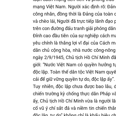
mạng Việt Nam. Người xác định rõ: Đản
công nhân, đồng thời là Đảng của toàn dâ
và chèo lái, Người đã trực tiếp lãnh đạ
trên con đường đấu tranh giải phóng dân
Đỉnh cao đầu tiên của sự nghiệp cách m
yêu chính là thắng lợi vĩ đại của Các
dân chủ cộng hòa, nhà nước công-nông
ngày 2/9/1945, Chủ tịch Hồ Chí Minh đã 
giới: “Nước Việt Nam có quyền hưởng t
độc lập. Toàn thể dân tộc Việt Nam quyết
cải để giữ vững quyền tự do, độc lập ấy”. 
Tuy nhiên, độc lập chưa được bao lâu, 
chiến trường kỳ chống thực dân Pháp v
ấy, Chủ tịch Hồ Chí Minh vừa là người lã
cổ vũ ý chí sắt đá và niềm tin chiến th
độc lập, tự do” không chỉ là khẩu hiệu c