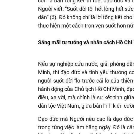
còn là bản tổng kết trí tuệ, đạo đức và
Người viết: “Suốt đời tôi hết lòng hết 
dân” (6). Đó không chỉ là lời tổng kết c
thực hiện một cách trọn vẹn suốt hơn n
Sáng mãi tư tưởng và nhân cách Hồ Chí
Nếu sự nghiệp cứu nước, giải phóng dân t
Minh, thì đạo đức và tình yêu thương c
người suốt đời “lo trước cái lo của thiê
hành động của Chủ tịch Hồ Chí Minh, đạ
điều, xa vời, mà chính là sự kết tinh gi
dân tộc Việt Nam, giữa bản lĩnh kiên cườ
Đạo đức mà Người nêu cao là đạo đức h
trong từng việc làm hằng ngày. Đó là cần, 