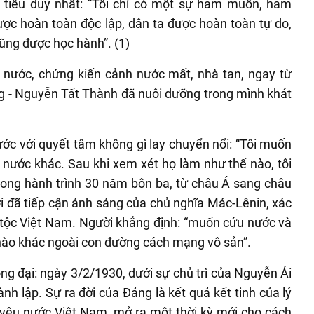
tiêu duy nhất: “Tôi chỉ có một sự ham muốn, ham
ược hoàn toàn độc lập, dân ta được hoàn toàn tự do,
ũng được học hành”. (1)
u nước, chứng kiến cảnh nước mất, nhà tan, ngay từ
ng - Nguyễn Tất Thành đã nuôi dưỡng trong mình khát
ớc với quyết tâm không gì lay chuyển nổi: “Tôi muốn
 nước khác. Sau khi xem xét họ làm như thế nào, tôi
Trong hành trình 30 năm bôn ba, từ châu Á sang châu
i đã tiếp cận ánh sáng của chủ nghĩa Mác-Lênin, xác
tộc Việt Nam. Người khẳng định: “muốn cứu nước và
nào khác ngoài con đường cách mạng vô sản”.
rọng đại: ngày 3/2/1930, dưới sự chủ trì của Nguyễn Ái
 lập. Sự ra đời của Đảng là kết quả kết tinh của lý
 yêu nước Việt Nam, mở ra một thời kỳ mới cho cách