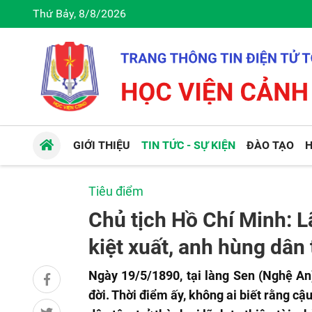
Thứ Bảy, 8/8/2026
GIỚI THIỆU
TIN TỨC - SỰ KIỆN
ĐÀO TẠO
H
Tiêu điểm
Chủ tịch Hồ Chí Minh: L
kiệt xuất, anh hùng dân 
Ngày 19/5/1890, tại làng Sen (Nghệ An
đời. Thời điểm ấy, không ai biết rằng c