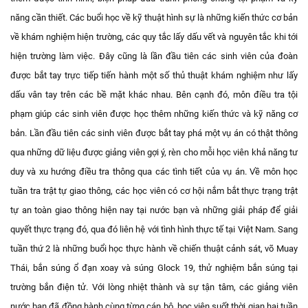
năng cần thiết. Các buổi học về kỹ thuật hình sự là những kiến thức cơ bản
về khám nghiệm hiện trường, các quy tắc lấy dấu vết và nguyên tắc khi tới
hiện trường làm việc. Đây cũng là lần đầu tiên các sinh viên của đoàn
được bắt tay trực tiếp tiến hành một số thủ thuật khám nghiệm như lấy
dấu vân tay trên các bề mặt khác nhau. Bên cạnh đó, môn điều tra tội
phạm giúp các sinh viên được học thêm những kiến thức và kỹ năng cơ
bản. Lần đầu tiên các sinh viên được bắt tay phá một vụ án có thật thông
qua những dữ liệu được giảng viên gợi ý, rèn cho mỗi học viên khả năng tư
duy và xu hướng điều tra thông qua các tình tiết của vụ án. Về môn học
tuần tra trật tự giao thông, các học viên có cơ hội nắm bắt thực trạng trật
tự an toàn giao thông hiện nay tại nước bạn và những giải pháp để giải
quyết thực trạng đó, qua đó liên hệ với tình hình thực tế tại Việt Nam. Sang
tuần thứ 2 là những buổi học thực hành về chiến thuật cảnh sát, võ Muay
Thái, bắn súng ổ đạn xoay và súng Glock 19, thử nghiệm bắn súng tại
trường bắn điện tử. Với lòng nhiệt thành và sự tận tâm, các giảng viên
nước bạn đã đồng hành cùng từng cán bộ, học viên suốt thời gian hai tuần