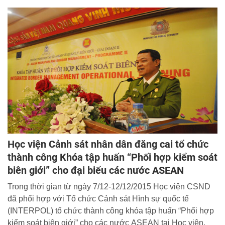
với đoàn đại biểu Đại sứ quán Hoa Kỳ tại Hà Nội do ông
Rex Roberson, Quyền Giám đốc Cơ quan Bài trừ ma túy
và Thực thi pháp luật quốc tế (INL) trụ sở tại Băng Cốc,
Thái Lan và Bà Diane Michele Millar, Giám đốc Văn phòng
Tiếng Anh Khu vực (RELO), cùng tham dự buổi làm việc
còn có lãnh đạo Phòng HTQT, Khoa Ngoại ngữ và các
giảng viên tiếng Anh đã từng tham dự khóa tập huấn về
xây dựng chương trình học tiếng Anh vào tháng 3/2015.
Học viện Cảnh sát nhân dân đăng cai tổ chức
thành công Khóa tập huấn “Phối hợp kiểm soát
biên giới” cho đại biểu các nước ASEAN
Trong thời gian từ ngày 7/12-12/12/2015 Học viện CSND
đã phối hợp với Tổ chức Cảnh sát Hình sự quốc tế
(INTERPOL) tổ chức thành công khóa tập huấn “Phối hợp
kiểm soát biên giới” cho các nước ASEAN tại Học viện.