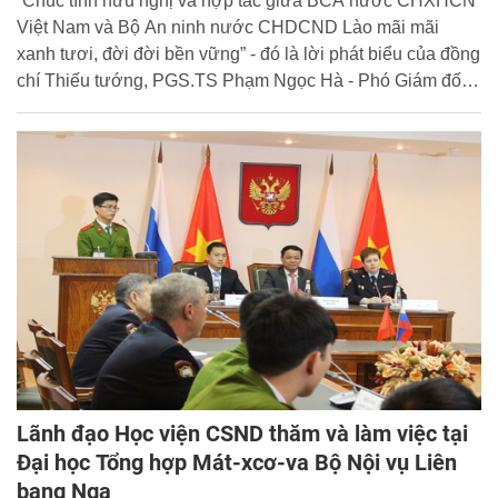
“Chúc tình hữu nghị và hợp tác giữa BCA nước CHXHCN
Việt Nam và Bộ An ninh nước CHDCND Lào mãi mãi
xanh tươi, đời đời bền vững” - đó là lời phát biểu của đồng
chí Thiếu tướng, PGS.TS Phạm Ngọc Hà - Phó Giám đốc
Học viện CSND trong Lễ Bế giảng Lớp Bồi dưỡng Nghiệp
vụ Cảnh sát điều tra cho cán bộ Bộ An ninh CHDCND Lào
diễn ra ngày 27/11/2015 tại Học viện CSND.
Lãnh đạo Học viện CSND thăm và làm việc tại
Đại học Tổng hợp Mát-xcơ-va Bộ Nội vụ Liên
bang Nga