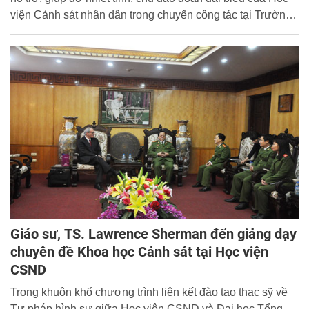
viện Cảnh sát nhân dân trong chuyến công tác tại Trường
Tổng hợp Mát-xcơ-va từ ngày 16 đến ngày 19 tháng 11
năm 2015 vừa qua. Ban Biên tập Website xin trân trọng
đăng tải toàn văn nội dung thư bằng tiếng Việt và tiếng
Nga.
Giáo sư, TS. Lawrence Sherman đến giảng dạy
chuyên đề Khoa học Cảnh sát tại Học viện
CSND
Trong khuôn khổ chương trình liên kết đào tạo thạc sỹ về
Tư pháp hình sự giữa Học viện CSND và Đại học Tổng