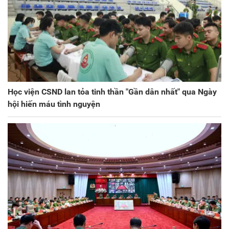
Học viện CSND lan tỏa tinh thần "Gần dân nhất" qua Ngày
hội hiến máu tình nguyện