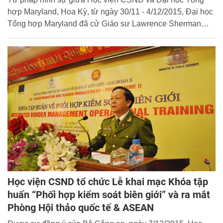
hợp Maryland, Hoa Kỳ, từ ngày 30/11 - 4/12/2015, Đại học
Tổng hợp Maryland đã cử Giáo sư Lawrence Sherman
đến giảng dạy môn Khoa học Cảnh sát tại Học viện
CSND.
Học viện CSND tổ chức Lễ khai mạc Khóa tập
huấn “Phối hợp kiểm soát biên giới” và ra mắt
Phòng Hội thảo quốc tế & ASEAN