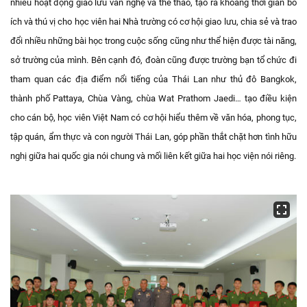
nhiều hoạt động giao lưu văn nghệ và thể thao, tạo ra khoảng thời gian bổ
ích và thú vị cho học viên hai Nhà trường có cơ hội giao lưu, chia sẻ và trao
đổi nhiều những bài học trong cuộc sống cũng như thể hiện được tài năng,
sở trường của mình. Bên cạnh đó, đoàn cũng được trường bạn tổ chức đi
tham quan các địa điểm nổi tiếng của Thái Lan như thủ đô Bangkok,
thành phố Pattaya, Chùa Vàng, chùa Wat Prathom Jaedi… tạo điều kiện
cho cán bộ, học viên Việt Nam có cơ hội hiểu thêm về văn hóa, phong tục,
tập quán, ẩm thực và con người Thái Lan, góp phần thắt chặt hơn tình hữu
nghị giữa hai quốc gia nói chung và mối liên kết giữa hai học viện nói riêng.