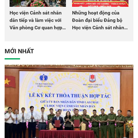
Học viện Cảnh sát nhân
Những hoạt động của
dân tiếp và làm việc với
Đoàn đại biểu Đảng bộ
Văn phòng Cơ quan hợp
Học viện Cảnh sát nhân
tác quốc tế Nhật Bản tại
dân tại Đại hội đại biểu
Việt Nam
Đảng bộ Công an Trung
ương lần thứ VIII, nhiệm
MỚI NHẤT
kỳ 2025 - 2030