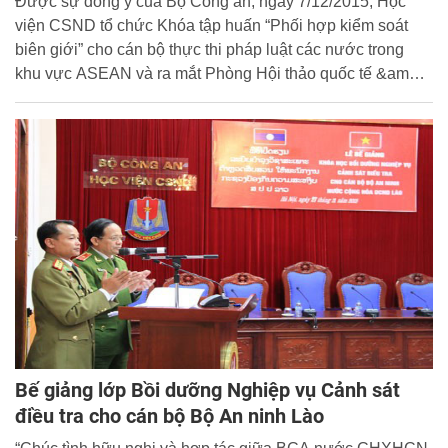
Được sự đồng ý của Bộ Công an, ngày 7/12/2015, Học
viện CSND tổ chức Khóa tập huấn “Phối hợp kiểm soát
biên giới” cho cán bộ thực thi pháp luật các nước trong
khu vực ASEAN và ra mắt Phòng Hội thảo quốc tế &amp;
ASEAN.
Bế giảng lớp Bồi dưỡng Nghiệp vụ Cảnh sát
điều tra cho cán bộ Bộ An ninh Lào