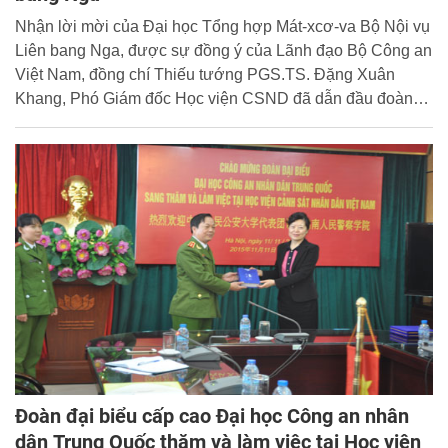
Nhận lời mời của Đại học Tổng hợp Mát-xcơ-va Bộ Nội vụ
Liên bang Nga, được sự đồng ý của Lãnh đạo Bộ Công an
Việt Nam, đồng chí Thiếu tướng PGS.TS. Đặng Xuân
Khang, Phó Giám đốc Học viện CSND đã dẫn đầu đoàn
công tác đi thăm và làm việc với Đại học Tổng hợp Mát-
xcơ-va Bộ Nội vụ Liên bang Nga từ ngày 16/11 đến
19/11/2015. Trong thời gian công tác tại Liên bang Nga,
Đoàn công tác của Học viện CSND đã có nhiều hoạt động
thiết thực và hiệu quả.
Đoàn đại biểu cấp cao Đại học Công an nhân
dân Trung Quốc thăm và làm việc tại Học viện