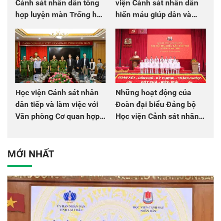
Cảnh sát nhân dân tổng
viện Cảnh sát nhân dân
hợp luyện màn Trống hội
hiến máu giúp dân và
chào mừng Đại hội Đảng
đồng đội
Học viện Cảnh sát nhân
Những hoạt động của
dân tiếp và làm việc với
Đoàn đại biểu Đảng bộ
Văn phòng Cơ quan hợp
Học viện Cảnh sát nhân
tác quốc tế Nhật Bản tại
dân tại Đại hội đại biểu
Việt Nam
Đảng bộ Công an Trung
ương lần thứ VIII, nhiệm
MỚI NHẤT
kỳ 2025 - 2030