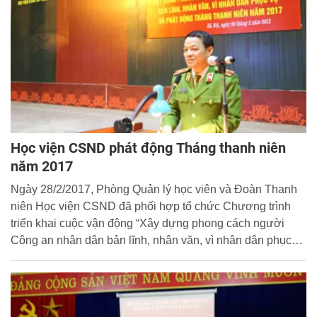
Học viện CSND phát động Tháng thanh niên
năm 2017
Ngày 28/2/2017, Phòng Quản lý học viên và Đoàn Thanh
niên Học viện CSND đã phối hợp tổ chức Chương trình
triển khai cuộc vận động “Xây dựng phong cách người
Công an nhân dân bản lĩnh, nhân văn, vì nhân dân phục
vụ” và phát động Tháng thanh niên năm 2017 trong đoàn
viên thanh niên khối sinh viên. Đây là một trong nhiều hoạt
động của Đoàn Thanh niên Học viện CSND hướng tới kỷ
niệm 86 năm ngày thành lập Đoàn TNCS Hồ Chí Minh và