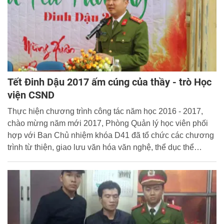
Tết Đinh Dậu 2017 ấm cúng của thầy - trò Học
viện CSND
Thực hiện chương trình công tác năm học 2016 - 2017,
chào mừng năm mới 2017, Phòng Quản lý học viên phối
hợp với Ban Chủ nhiệm khóa D41 đã tổ chức các chương
trình từ thiện, giao lưu văn hóa văn nghệ, thể dục thể
thao… cho sinh viên ở lại trực Tết nhằm hướng tới một
không khí Tết vui tươi, lành mạnh, ấm cúng và an toàn.