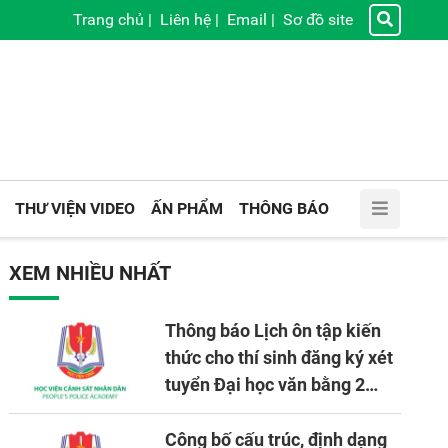
Trang chủ
|
Liên hệ
|
Email
|
Sơ đồ site
THƯ VIỆN VIDEO
ẤN PHẨM
THÔNG BÁO
XEM NHIỀU NHẤT
Thông báo Lịch ôn tập kiến
thức cho thí sinh đăng ký xét
tuyển Đại học văn bằng 2
tuyển mới, mở tại Học viện
CSND năm học 2026 - 2027
Công bố cấu trúc, định dạng