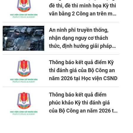
đề thi, đề thi minh họa Kỳ thi
văn bằng 2 Công an trên máy
tính
An ninh phi truyền thống,
nhận dạng nguy cơ thách
thức, định hướng giải pháp
đảm bảo an ninh quốc gia
trong tình hình hiện nay
Thông báo kết quả điểm Kỳ
thi đánh giá của Bộ Công an
năm 2026 tại Học viện CSND
Thông báo kết quả điểm
phúc khảo Kỳ thi đánh giá
của Bộ Công an năm 2026 tại
Học viện CSND