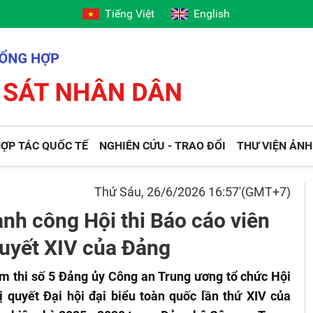
Tiếng Việt
English
ỢP TÁC QUỐC TẾ
NGHIÊN CỨU - TRAO ĐỔI
THƯ VIỆN ẢNH
Thứ Sáu, 26/6/2026 16:57'(GMT+7)
ành công Hội thi Báo cáo viên
quyết XIV của Đảng
m thi số 5 Đảng ủy Công an Trung ương tổ chức Hội
ị quyết Đại hội đại biểu toàn quốc lần thứ XIV của