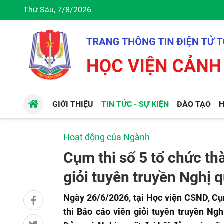
Thứ Sáu, 7/8/2026
GIỚI THIỆU
TIN TỨC - SỰ KIỆN
ĐÀO TẠO
H
Hoạt động của Ngành
Cụm thi số 5 tổ chức th
giỏi tuyên truyền Nghị 
Ngày 26/6/2026, tại Học viện CSND, Cụ
thi Báo cáo viên giỏi tuyên truyền Ngh