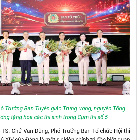
hó Trưởng Ban Tuyên giáo Trung ương, nguyên Tổng
ơng tặng hoa các thí sinh trong Cụm thi số 5
g, TS. Chử Văn Dũng, Phó Trưởng Ban Tổ chức Hội thi
thứ XIV của Đảng là một sự kiện chính trị đặc biệt quan