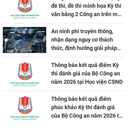
đề thi, đề thi minh họa Kỳ thi
văn bằng 2 Công an trên máy
tính
An ninh phi truyền thống,
nhận dạng nguy cơ thách
thức, định hướng giải pháp
đảm bảo an ninh quốc gia
trong tình hình hiện nay
Thông báo kết quả điểm Kỳ
thi đánh giá của Bộ Công an
năm 2026 tại Học viện CSND
Thông báo kết quả điểm
phúc khảo Kỳ thi đánh giá
của Bộ Công an năm 2026 tại
Học viện CSND