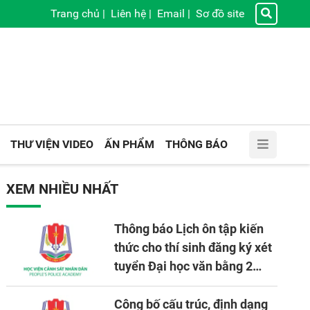
Trang chủ
|
Liên hệ
|
Email
|
Sơ đồ site
THƯ VIỆN VIDEO
ẤN PHẨM
THÔNG BÁO
XEM NHIỀU NHẤT
Thông báo Lịch ôn tập kiến
thức cho thí sinh đăng ký xét
tuyển Đại học văn bằng 2
tuyển mới, mở tại Học viện
CSND năm học 2026 - 2027
Công bố cấu trúc, định dạng