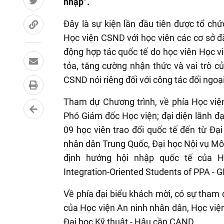
nhập”.
Đây là sự kiện lần đầu tiên được tổ chứ
Học viện CSND với học viên các cơ sở đà
động hợp tác quốc tế do học viên Học v
tỏa, tăng cường nhận thức và vai trò 
CSND nói riêng đối với công tác đối ngoạ
Tham dự Chương trình, về phía Học việ
Phó Giám đốc Học viện; đại diện lãnh đạo
09 học viên trao đổi quốc tế đến từ Đ
nhân dân Trung Quốc, Đại học Nội vụ Mô
định hướng hội nhập quốc tế của H
Integration-Oriented Students of PPA - G
Về phía đại biểu khách mời, có sự tham 
của Học viện An ninh nhân dân, Học việ
Đại học Kỹ thuật - Hậu cần CAND.