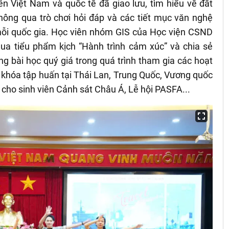
iên Việt Nam và quốc tế đã giao lưu, tìm hiểu về đất
hông qua trò chơi hỏi đáp và các tiết mục văn nghệ
ỗi quốc gia. Học viên nhóm GIS của Học viện CSND
qua tiểu phẩm kịch “Hành trình cảm xúc” và chia sẻ
g bài học quý giá trong quá trình tham gia các hoạt
c khóa tập huấn tại Thái Lan, Trung Quốc, Vương quốc
cho sinh viên Cảnh sát Châu Á, Lễ hội PASFA...