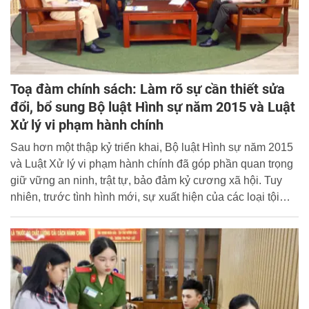
mục bí mật nhà nước; những giải pháp để kịp thời phát
hiện, ngăn chặn, xử lý các hành vi gian lận thi cử bằng
thiết bị công nghệ cao; khuyến nghị đối với thí sinh, phụ
huynh và đội ngũ cán bộ làm công tác thi trong việc nâng
cao ý thức chấp hành pháp luật, thực hiện nghiêm quy chế
thi...
Toạ đàm chính sách: Làm rõ sự cần thiết sửa
đổi, bổ sung Bộ luật Hình sự năm 2015 và Luật
Xử lý vi phạm hành chính
Sau hơn một thập kỷ triển khai, Bộ luật Hình sự năm 2015
và Luật Xử lý vi phạm hành chính đã góp phần quan trọng
giữ vững an ninh, trật tự, bảo đảm kỷ cương xã hội. Tuy
nhiên, trước tình hình mới, sự xuất hiện của các loại tội
phạm mới, yêu cầu chuyển đổi số, đổi mới sáng tạo và hội
nhập quốc tế sâu rộng, việc sửa đổi, bổ sung hai đạo luật
nền tảng này được xác định là yêu cầu cấp thiết nhằm
tháo gỡ các “điểm nghẽn” pháp lý, xây dựng hành lang
pháp lý hiện đại, đồng bộ, minh bạch, đáp ứng yêu cầu
phát triển đất nước trong tình hình mới.