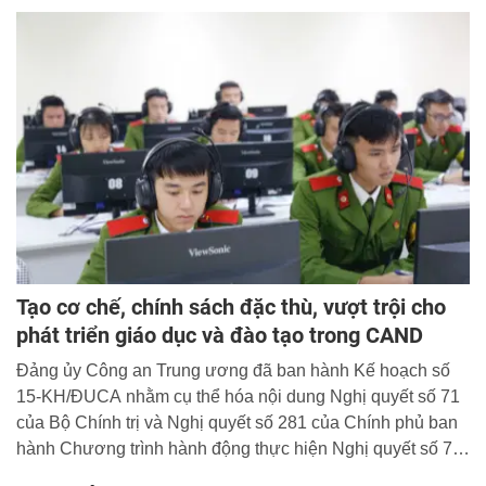
dấu; quản lý, sử dụng pháo; quản lý cư trú; quản lý căn
cước thuộc thẩm quyền giải quyết của Bộ Công an. Quyết
định có hiệu lực kể từ ngày 26/3/2026.
Tạo cơ chế, chính sách đặc thù, vượt trội cho
phát triển giáo dục và đào tạo trong CAND
Đảng ủy Công an Trung ương đã ban hành Kế hoạch số
15-KH/ĐUCA nhằm cụ thể hóa nội dung Nghị quyết số 71
của Bộ Chính trị và Nghị quyết số 281 của Chính phủ ban
hành Chương trình hành động thực hiện Nghị quyết số 71
thành các nhiệm vụ trọng tâm, đột phá phát triển giáo dục