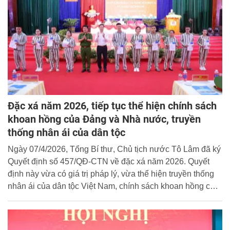
Đặc xá năm 2026, tiếp tục thể hiện chính sách
khoan hồng của Đảng và Nhà nước, truyền
thống nhân ái của dân tộc
Ngày 07/4/2026, Tổng Bí thư, Chủ tịch nước Tô Lâm đã ký
Quyết định số 457/QĐ-CTN về đặc xá năm 2026. Quyết
định này vừa có giá trị pháp lý, vừa thể hiện truyền thống
nhân ái của dân tộc Việt Nam, chính sách khoan hồng của
Đảng và Nhà nước ta đối với người bị kết án phạt tù đã cải
tạo tiến bộ, đồng thời khuyến khích người bị kết án đang
chấp hành án phạt tù ăn năn hối cải, tích cực học tập, lao