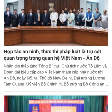
Hợp tác an ninh, thực thi pháp luật là trụ cột
quan trọng trong quan hệ Việt Nam - Ấn Độ
Nhân dịp tháp tùng Tổng Bí thư, Chủ tịch nước Tô Lâm và
Đoàn đại biểu cấp cao Việt Nam thăm cấp nhà nước tới
Ấn Độ, ngày 6/5, tại Thủ đô New Delhi, Đại tướng Lương
Tam Quang, Uỷ viên Bộ Chính trị, Bộ trưởng Bộ Công an
đã tiếp Ngài Bandi Sanjay Kumar, Quốc vụ khanh Bộ Nội
vụ Ấn Độ. Cùng dự buổi tiếp có đại diện lãnh đạo các đơn
vị chức năng hai Bộ.