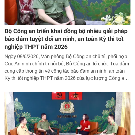
Bộ Công an triển khai đồng bộ nhiều giải pháp
bảo đảm tuyệt đối an ninh, an toàn Kỳ thi tốt
nghiệp THPT năm 2026
Ngày 09/6/2026, Văn phòng Bộ Công an chủ trì, phối hợp
Cục An ninh chính trị nội bộ, Bộ Công an tổ chức Tọa đàm
cung cấp thông tin về công tác bảo đảm an ninh, an toàn
Kỳ thi tốt nghiệp THPT năm 2026 của lực lượng Công an
nhân dân. Tại Tọa đàm, Đại tá Trần Hồng Quang, Phó Cục
trưởng Cục An ninh chính trị nội bộ đã trao đổi, thông tin về
những nhiệm vụ, giải pháp trọng tâm mà lực lượng Công
an đã triển khai; công tác chủ động phòng ngừa, xử lý hiệu
quả các tình huống phát sinh trong suốt thời gian diễn ra kỳ
thi; những biện pháp nhằm bảo đảm an toàn tuyệt đối đối
với đề thi, dữ liệu phục vụ kỳ thi và các tài liệu thuộc danh