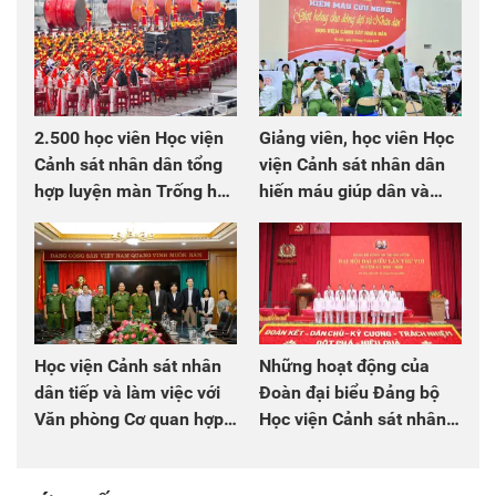
2.500 học viên Học viện
Giảng viên, học viên Học
Cảnh sát nhân dân tổng
viện Cảnh sát nhân dân
hợp luyện màn Trống hội
hiến máu giúp dân và
chào mừng Đại hội Đảng
đồng đội
Học viện Cảnh sát nhân
Những hoạt động của
dân tiếp và làm việc với
Đoàn đại biểu Đảng bộ
Văn phòng Cơ quan hợp
Học viện Cảnh sát nhân
tác quốc tế Nhật Bản tại
dân tại Đại hội đại biểu
Việt Nam
Đảng bộ Công an Trung