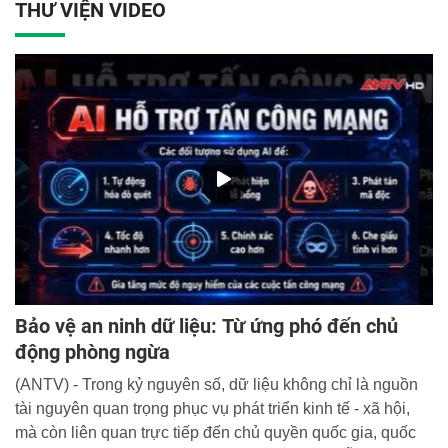
THƯ VIỆN VIDEO
và đào tạo của lực lượng Công an nhân dân (CAND).
Bảo vệ an ninh dữ liệu: Từ ứng phó đến chủ
động phòng ngừa
(ANTV) - Trong kỷ nguyên số, dữ liệu không chỉ là nguồn
tài nguyên quan trọng phục vụ phát triển kinh tế - xã hội,
mà còn liên quan trực tiếp đến chủ quyền quốc gia, quốc