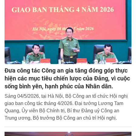
động cải tạo tốt để được hưởng sự khoan hồng của Nhà
nước, phấn đấu, rèn luyện trở thành người có ích cho gia
đình và xã hội.
Đưa công tác Công an gia tăng đóng góp thực
hiện các mục tiêu chiến lược của Đảng, vì cuộc
sống bình yên, hạnh phúc của Nhân dân.
Sáng 04/5/2026, tại Hà Nội, Bộ Công an tổ chức Hội nghị
giao ban công tác tháng 4/2026. Đại tướng Lương Tam
Quang, Ủy viên Bộ Chính trị, Bí thư Đảng uỷ Công an
Trung ương, Bộ trưởng Bộ Công an chủ trì Hội nghị.