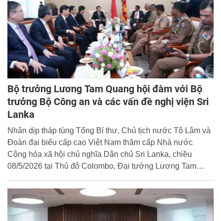
Bộ trưởng Lương Tam Quang hội đàm với Bộ
trưởng Bộ Công an và các vấn đề nghị viện Sri
Lanka
Nhân dịp tháp tùng Tổng Bí thư, Chủ tịch nước Tô Lâm và
Đoàn đại biểu cấp cao Việt Nam thăm cấp Nhà nước
Cộng hòa xã hội chủ nghĩa Dân chủ Sri Lanka, chiều
08/5/2026 tại Thủ đô Colombo, Đại tướng Lương Tam
Quang, Ủy viên Bộ Chính trị, Bộ trưởng Bộ Công an Việt
Nam đã hội đàm với ngài A-nan-đa Uy-giê-pa-la (Ananda
Wijepala), Bộ trưởng Bộ Công an và các vấn đề nghị viện
Sri Lanka.