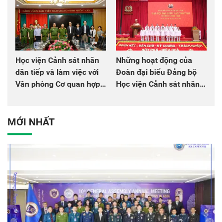
Học viện Cảnh sát nhân
Những hoạt động của
dân tiếp và làm việc với
Đoàn đại biểu Đảng bộ
Văn phòng Cơ quan hợp
Học viện Cảnh sát nhân
tác quốc tế Nhật Bản tại
dân tại Đại hội đại biểu
Việt Nam
Đảng bộ Công an Trung
ương lần thứ VIII, nhiệm
MỚI NHẤT
kỳ 2025 - 2030