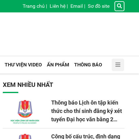
Trang chủ
|
Liên hệ
|
Email
|
Sơ đồ site
THƯ VIỆN VIDEO
ẤN PHẨM
THÔNG BÁO
XEM NHIỀU NHẤT
Thông báo Lịch ôn tập kiến
thức cho thí sinh đăng ký xét
tuyển Đại học văn bằng 2
tuyển mới, mở tại Học viện
CSND năm học 2026 - 2027
Công bố cấu trúc, định dạng