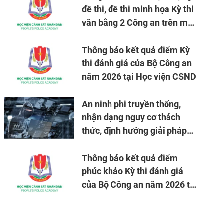
đề thi, đề thi minh họa Kỳ thi
văn bằng 2 Công an trên máy
tính
Thông báo kết quả điểm Kỳ
thi đánh giá của Bộ Công an
năm 2026 tại Học viện CSND
An ninh phi truyền thống,
nhận dạng nguy cơ thách
thức, định hướng giải pháp
đảm bảo an ninh quốc gia
trong tình hình hiện nay
Thông báo kết quả điểm
phúc khảo Kỳ thi đánh giá
của Bộ Công an năm 2026 tại
Học viện CSND