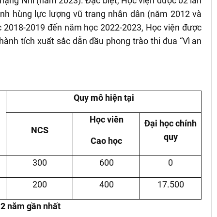
ạng Nhì (năm 2023). Đặc biệt, Học viện được 02 lần
nh hùng lực lượng vũ trang nhân dân (năm 2012 và
c 2018-2019 đến năm học 2022-2023, Học viện được
hành tích xuất sắc dẫn đầu phong trào thi đua “Vì an
Quy mô hiện tại
Học viên
Đại học chính
NCS
quy
Cao học
300
600
0
200
400
17.500
a 2 năm gần nhất