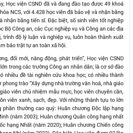
nay, Học viện
CSND
đã và đang đào tạo được 49 khoá
khóa NCS, với 4.428 học viên đã bảo vệ và nhận bằng
à nhận bằng tiến sĩ. Đặc biệt, số sinh viên tốt nghiệp
c Bộ Công an, các Cục nghiệp vụ và Công an các địa
, trình độ lý luận và nghiệp vụ, luôn hoàn thành xuất
m bảo trật tự an toàn xã hội.
g, đổi mới, năng động, phát triển”, Học viện
CSND
 lớn trong các trường Công an nhân dân; là cơ sở đào
có nhiều đề tài nghiên cứu khoa học; có nhiều thành
hư phong trào “Xây dựng nhà trường văn hoá, nhà giáo
 giáo viên chủ nhiệm mẫu mực, học viên chuyên cần,
ôn viên xanh, sạch, đẹp. Với những thành tựu to lớn
 phần thưởng cao quý: Huân chương Độc lập hạng
Minh (năm 2003); Huân chương Quân công hạng nhất
ốc hạng Nhất (năm 2020); Huân chương Chiến công