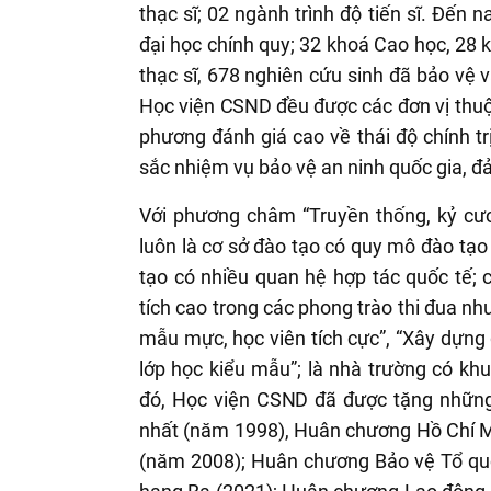
thạc sĩ; 02 ngành trình độ tiến sĩ. Đến 
đại học chính quy; 32 khoá Cao học, 28 
thạc sĩ, 678 nghiên cứu sinh đã bảo vệ v
Học viện
CSND
đều được các đơn vị thuộ
phương đánh giá cao về thái độ chính trị
sắc nhiệm vụ bảo vệ an ninh quốc gia, đả
Với phương châm “Truyền thống, kỷ cươn
luôn là cơ sở đào tạo có quy mô đào tạo
tạo có nhiều quan hệ hợp tác quốc tế; 
tích cao trong các phong trào thi đua n
mẫu mực, học viên tích cực”, “Xây dựng
lớp học kiểu mẫu”; là nhà trường có khu
đó, Học viện
CSND
đã được tặng những
nhất (năm 1998), Huân chương Hồ Chí 
(năm 2008); Huân chương Bảo vệ Tổ qu