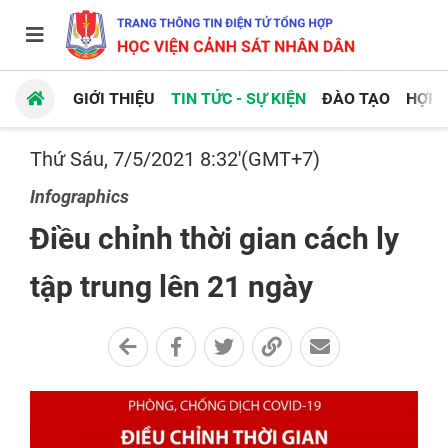
GIỚI THIỆU
TIN TỨC - SỰ KIỆN
ĐÀO TẠO
HỢP 
Thứ Sáu, 7/5/2021 8:32'(GMT+7)
Infographics
Điều chỉnh thời gian cách ly
tập trung lên 21 ngày