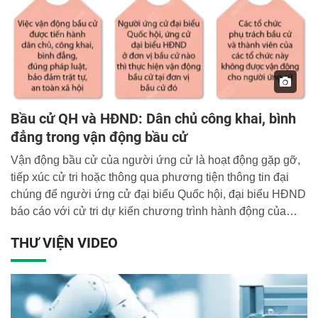
Bầu cử QH và HĐND: Dân chủ công khai, bình
đẳng trong vận động bầu cử
Vận động bầu cử của người ứng cử là hoạt động gặp gỡ,
tiếp xúc cử tri hoặc thông qua phương tiện thông tin đại
chúng để người ứng cử đại biểu Quốc hội, đại biểu HĐND
báo cáo với cử tri dự kiến chương trình hành động của
mình nhằm thực hiện trách nhiệm đại biểu nếu họ được
THƯ VIỆN VIDEO
bầu làm đại biểu Quốc hội hoặc đại biểu HĐND, đồng thời
trao đổi những vấn đề mà cử tri quan tâm, tạo điều kiện để
cử tri tiếp xúc và hiểu rõ hơn người ứng cử để cân nhắc
bầu chọn những người đủ tiêu chuẩn.