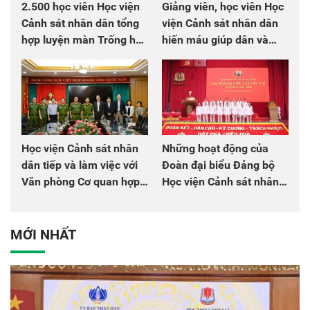
2.500 học viên Học viện
Giảng viên, học viên Học
Cảnh sát nhân dân tổng
viện Cảnh sát nhân dân
hợp luyện màn Trống hội
hiến máu giúp dân và
chào mừng Đại hội Đảng
đồng đội
Học viện Cảnh sát nhân
Những hoạt động của
dân tiếp và làm việc với
Đoàn đại biểu Đảng bộ
Văn phòng Cơ quan hợp
Học viện Cảnh sát nhân
tác quốc tế Nhật Bản tại
dân tại Đại hội đại biểu
Việt Nam
Đảng bộ Công an Trung
ương lần thứ VIII, nhiệm
MỚI NHẤT
kỳ 2025 - 2030