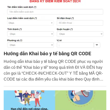
Hướng dẫn Khai báo y tế bằng QR CODE
Hướng dẫn khai báo y tế bằng QR CODE phục vụ người
dân có thể “Khai báo y tế” trong quá trình ĐI VÀ ĐẾN hay
còn gọi là “CHECK-IN/CHECK-OUT” Y TẾ bằng MÃ QR-
CODE tại các địa điểm yêu cầu khai báo theo Quy định
của Ban chỉ đạo Quốc gia Phòng chống dịch Covid19/ Bộ
Y tế, cũng như theo yêu cầu của UBND các Tỉnh/Thành
phố.