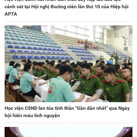
cảnh sát tại Hội nghị thường niên lần thứ 10 của Hiệp hội
APTA
Học viện CSND lan tỏa tinh thần "Gần dân nhất" qua Ngày
hội hiến máu tình nguyện