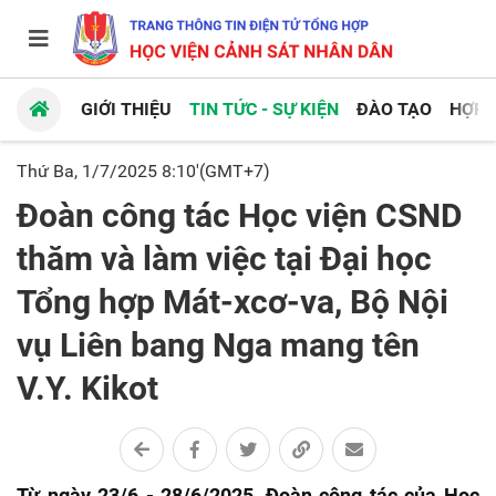
GIỚI THIỆU
TIN TỨC - SỰ KIỆN
ĐÀO TẠO
HỢP 
Thứ Ba, 1/7/2025 8:10'(GMT+7)
Đoàn công tác Học viện CSND
thăm và làm việc tại Đại học
Tổng hợp Mát-xcơ-va, Bộ Nội
vụ Liên bang Nga mang tên
V.Y. Kikot
Từ ngày 23/6 - 28/6/2025, Đoàn công tác của Học