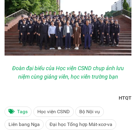
Đoàn đại biểu của Học viện CSND chụp ảnh lưu
niệm cùng giảng viên, học viên trường bạn
HTQT
Tags
Học viện CSND
Bộ Nội vụ
Liên bang Nga
Đại học Tổng hợp Mát-xcơ-va