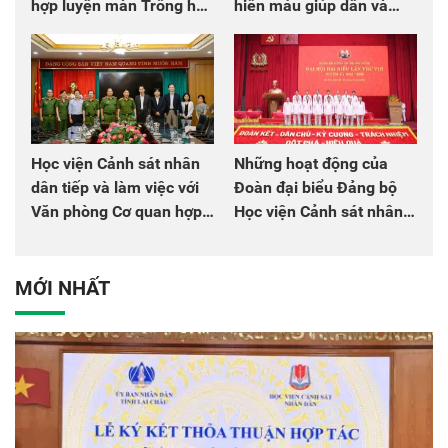
hợp luyện màn Trống hội
hiến máu giúp dân và
chào mừng Đại hội Đảng
đồng đội
Học viện Cảnh sát nhân
Những hoạt động của
dân tiếp và làm việc với
Đoàn đại biểu Đảng bộ
Văn phòng Cơ quan hợp
Học viện Cảnh sát nhân
tác quốc tế Nhật Bản tại
dân tại Đại hội đại biểu
Việt Nam
Đảng bộ Công an Trung
ương lần thứ VIII, nhiệm
MỚI NHẤT
kỳ 2025 - 2030