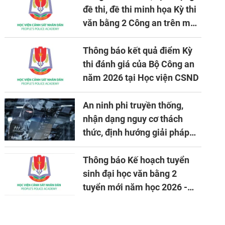
đề thi, đề thi minh họa Kỳ thi
văn bằng 2 Công an trên máy
tính
Thông báo kết quả điểm Kỳ
thi đánh giá của Bộ Công an
năm 2026 tại Học viện CSND
An ninh phi truyền thống,
nhận dạng nguy cơ thách
thức, định hướng giải pháp
đảm bảo an ninh quốc gia
trong tình hình hiện nay
Thông báo Kế hoạch tuyển
sinh đại học văn bằng 2
tuyển mới năm học 2026 -
2027