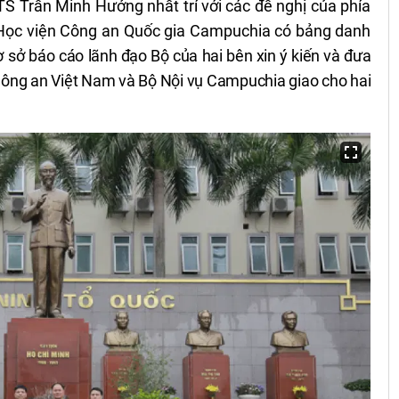
TS Trần Minh Hưởng nhất trí với các đề nghị của phía
 Học viện Công an Quốc gia Campuchia có bảng danh
cơ sở
báo cáo lãnh đạo Bộ của hai bên xin ý kiến và đưa
ông an Việt Nam và Bộ Nội vụ Campuchia giao cho hai