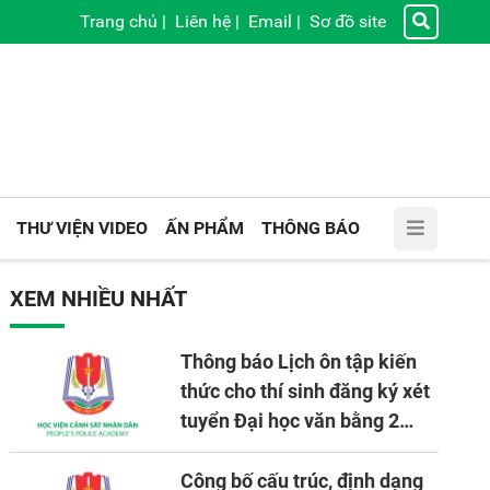
Trang chủ
|
Liên hệ
|
Email
|
Sơ đồ site
THƯ VIỆN VIDEO
ẤN PHẨM
THÔNG BÁO
XEM NHIỀU NHẤT
Thông báo Lịch ôn tập kiến
thức cho thí sinh đăng ký xét
tuyển Đại học văn bằng 2
tuyển mới, mở tại Học viện
CSND năm học 2026 - 2027
Công bố cấu trúc, định dạng