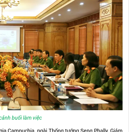
cảnh buổi làm việc
ia Campuchia, ngài Thống tướng Seng Phally, Giám