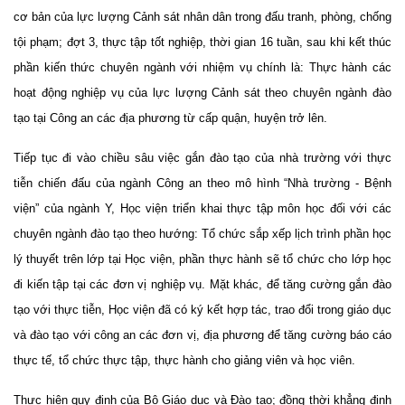
cơ bản của lực lượng Cảnh sát nhân dân trong đấu tranh, phòng, chống
tội phạm
; đ
ợt
3, thực tập tốt nghiệp, t
hời gian 16 tuần, sau khi kết thúc
phần kiến thức chuyên ngành
với n
hiệm vụ chính là: Thực hành các
hoạt động nghiệp vụ của lực lượng Cảnh sát theo
chuyên ngành đào
tạo
tại
C
ông an
các địa phương
từ cấp quận, huyện trở lên
.
Tiếp tục đi vào chiều sâu việc gắn đào tạo của nhà trường với thực
tiễn chiến đấu của ngành Công an theo mô hình “Nhà trường - Bệnh
viện” của ngành Y, Học viện triển khai thực tập môn học đối với các
chuyên ngành đào tạo theo hướng: Tổ chức sắp xếp lịch trình phần học
lý thuyết trên lớp tại Học viện, phần thực hành sẽ tổ chức cho lớp học
đi kiến tập tại các đơn vị nghiệp vụ. Mặt khác, để tăng cường gắn đào
tạo với thực tiễn, Học viện đã có ký kết hợp tác, trao đổi trong giáo dục
và đào tạo với công an các đơn vị, địa phương để tăng cường báo cáo
thực tế, tổ chức thực tập, thực hành cho giảng viên và học viên.
Thực hiện quy định của Bộ Giáo dục và Đào tạo; đồng thời khẳng định