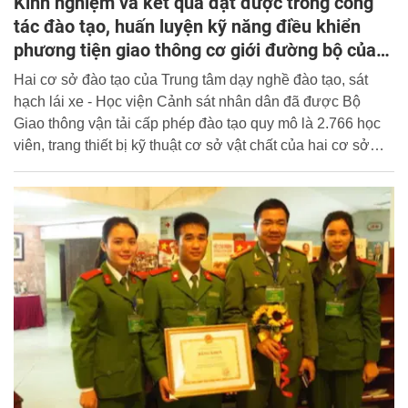
Kinh nghiệm và kết quả đạt được trong công
tác đào tạo, huấn luyện kỹ năng điều khiển
phương tiện giao thông cơ giới đường bộ của
Trung tâm dạy nghề, đào tạo, sát hạch lái xe -
Hai cơ sở đào tạo của Trung tâm dạy nghề đào tạo, sát
Một số kiến nghị đề xuất
hạch lái xe - Học viện Cảnh sát nhân dân đã được Bộ
Giao thông vận tải cấp phép đào tạo quy mô là 2.766 học
viên, trang thiết bị kỹ thuật cơ sở vật chất của hai cơ sở
cũng vào loại bậc nhất nước ta hiện nay về lĩnh vực đào
tạo và sát hạch lái xe.