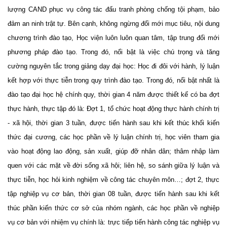
lượng CAND phục vụ công tác đấu tranh phòng chống tội phạm, bảo
đảm an ninh trật tự. Bên cạnh, không ngừng đổi mới mục tiêu, nội dung
chương trình đào tạo, Học viện luôn luôn quan tâm, tập trung đổi mới
phương pháp đào tạo. Trong đó, nổi bật là việc chú trọng và tăng
cường nguyên tắc trong giảng dạy đại học: Học đi đôi với hành, lý luận
kết hợp với thực tiễn trong quy trình đào tạo. Trong đó, nổi bật nhất là
đào tạo đại học hệ chính quy, thời gian 4 năm được thiết kế có ba đợt
thực hành, thực tập đó là: Đợt 1, t
ổ chức hoạt động thực
hành chính trị
- xã hội, t
hời gian 3 tuần,
được tiến hành
sau
khi
kết thúc khối kiến
thức đại cương
, các học phần về lý luận chính trị, học
viên tham gia
vào hoạt động lao động, sản xuất, giúp đỡ nhân dân; thâm nhập làm
quen với các mặt về đời sống xã hội; liên hệ, so sánh giữa lý luận và
thực tiễn, học hỏi kinh nghiệm về công tác chuyên môn…
;
đợt 2, thực
tập nghiệp vụ cơ bản, t
hời gian 08 tuần,
được tiến hành
sau khi kết
thúc phần kiến thức cơ sở của nhóm ngành
, các học phần về nghiệp
vụ cơ bản với n
hiệm vụ chính
là:
trực tiếp tiến hành công tác nghiệp vụ