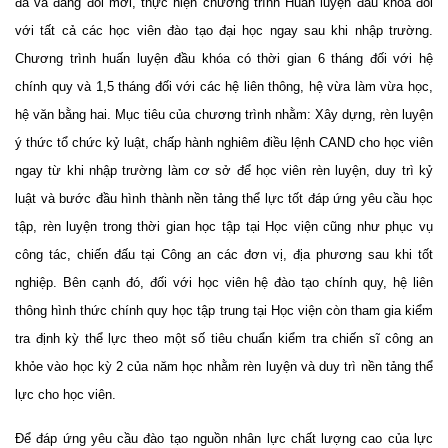
đã và đang đổi mới, thực hiện chương trình Huấn luyện đầu khóa
đối
với tất cả các học viên đào tạo đại học ngay sau
khi nhập trường
.
Chương trình huấn luyện đầu khóa có thời gian 6 tháng đối với hệ
chính quy và 1,5 tháng đối với các hệ liên thông, hệ vừa làm vừa học,
hệ văn bằng hai. Mục tiêu của chương trình nhằm:
X
ây dựng, rèn luyện
ý thức tổ chức kỷ luật, chấp hành nghiêm điều lệnh CAND cho học viên
ngay từ
khi nhập trường
làm cơ sở để học viên rèn luyện, duy trì kỷ
luật và bước đầu hình thành nền tảng thể lực tốt đáp ứng yêu cầu học
tập, rèn luyện trong thời gian học tập tại Học viện cũng như phục vụ
công tác, chiến đấu tại
C
ông an các đơn vị, địa phương sau khi tốt
nghiệp
. Bên cạnh đó,
đối với
học viên
hệ đào tạo chính quy, hệ liên
thông hình thức chính quy học
tập trung
tại Học viện còn tham gia
kiểm
tra định kỳ thể lực theo một số tiêu chuẩn kiểm tra chiến sĩ công an
khỏe vào học kỳ 2
của năm học nhằm rèn luyện và duy trì nền tảng thể
lực cho học viên.
Để đáp ứng yêu cầu đào tạo nguồn nhân lực chất lượng cao của lực