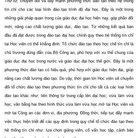
Thứ tư,
chuyển đổi và đẩy mạnh phương thức đào tạo theo hệ thống
tín chỉ cho các loại hình đào tạo trình độ đại học. Đây là một trong
những giải pháp quan trọng của giáo dục đại học hiện nay, góp phần đổi
mới, nâng cao chất lượng giáo dục, đào tạo. T
ừ những kết quả ban
đầu đã đạt được trong đào tạo đại học chính quy theo hệ thống tín chỉ
tại Học viện có thể khẳng định: Tổ chức đào tạo theo học chế tín chỉ là
chủ trương đúng đắn của Bộ Công an, phù hợp với xu thế chung của
giáo dục đại học trong nước và giáo dục đại học thế giới. Đây là một
phương thức đào tạo có hiệu quả, phù hợp với giáo dục hiện đại, giúp
nâng cao chất lượng đào tạo. Do vậy, thời gian tới Học viện sẽ chuyển
đổi tổ chức đào tạo theo phương thức tín chỉ cho tất cả các loại hình
đào tạo khác như: liên thông từ trung cấp lên đại học; vừa làm vừa
học; văn bằng hai theo hình thức vừa làm vừa học mở tại Học viện và
mở tại Công an các đơn vị, địa phương. Đồng thời, tiếp tục đẩy mạnh
việc thực hiện triệt để các quy định trong quy chế tổ chức đào tạo theo
hệ thống tín chỉ như: lựa chọn giảng viên, cố vấn học tập, cảnh báo