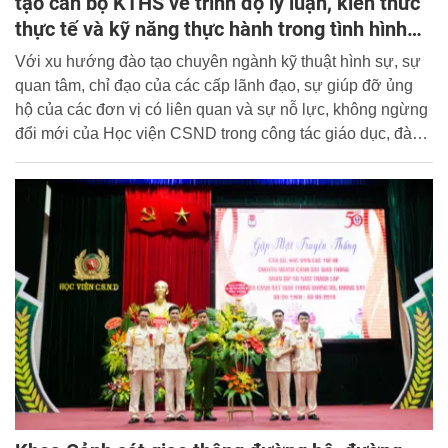
tạo cán bộ KTHS về trình độ lý luận, kiến thức
thực tế và kỹ năng thực hành trong tình hình
mới
Với xu hướng đào tạo chuyên ngành kỹ thuật hình sự, sự
quan tâm, chỉ đạo của các cấp lãnh đạo, sự giúp đỡ ủng
hộ của các đơn vị có liên quan và sự nỗ lực, không ngừng
đổi mới của Học viện CSND trong công tác giáo dục, đào
tạo nói chung và đào tạo chuyên ngành KTHS nói riêng sẽ
góp phần quan trọng trong nâng cao chất lượng đào tạo
học viên chuyên ngành KTHS, đáp ứng yêu cầu đào tạo
nguồn nhân lực cho lực lượng KTHS Công an các địa
phương và yêu cầu hội nhập quốc tế trong tình hình mới.