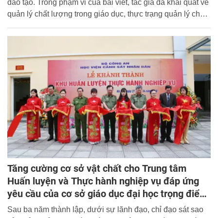
đào tạo. Trong phạm vi của bài viết, tác giả đã khái quát về
quản lý chất lượng trong giáo dục, thực trạng quản lý chất
lượng trong các học viện, trường CAND trong thời gian
qua. Qua đó, tác giả cũng đưa ra các bước để tiến hành
xây dựng một hệ thống quản lý chất lượng trong một cơ sở
đại học trong CAND.
Tăng cường cơ sở vật chất cho Trung tâm
Huấn luyện và Thực hành nghiệp vụ đáp ứng
yêu cầu của cơ sở giáo dục đại học trọng điểm
và chuẩn quốc gia
Sau ba năm thành lập, dưới sự lãnh đạo, chỉ đạo sát sao