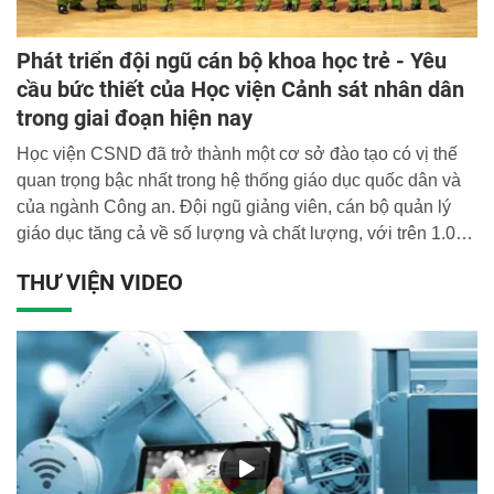
Phát triển đội ngũ cán bộ khoa học trẻ - Yêu
cầu bức thiết của Học viện Cảnh sát nhân dân
trong giai đoạn hiện nay
Học viện CSND đã trở thành một cơ sở đào tạo có vị thế
quan trọng bậc nhất trong hệ thống giáo dục quốc dân và
của ngành Công an. Đội ngũ giảng viên, cán bộ quản lý
giáo dục tăng cả về số lượng và chất lượng, với trên 1.000
cán bộ, giảng viên, trong đó có 13 Giáo sư, 60 Phó Giáo
THƯ VIỆN VIDEO
sư, 200 Tiến sĩ.