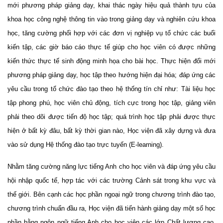
mới phương pháp giảng dạy, khai thác ngày hiệu quả thành tựu của
khoa học công nghệ thông tin vào trong giảng dạy và nghiên cứu khoa
học, tăng cường phối hợp với các đơn vị nghiệp vụ tổ chức các buổi
kiến tập, các giờ báo cáo thực tế giúp cho học viên có được những
kiến thức thực tế sinh động minh họa cho bài học. Thực hiện đổi mới
phương pháp giảng dạy, học tập theo hướng hiện đại hóa; đáp ứng các
yêu cầu trong tổ chức đào tạo theo hệ thống tín chỉ như: Tài liệu học
tập phong phú, học viên chủ động, tích cực trong học tập, giảng viên
phải theo dõi được tiến độ học tập; quá trình học tập phải được thực
hiện ở bất kỳ đâu, bất kỳ thời gian nào, Học viện đã xây dựng và đưa
vào sử dụng Hệ thống đào tạo trực tuyến (E-learning).
Nhằm tăng cường năng lực tiếng Anh cho học viên và đáp ứng yêu cầu
hội nhập quốc tế, hợp tác với các trường Cảnh sát trong khu vực và
thế giới. Bên cạnh các học phần ngoại ngữ trong chương trình đào tạo,
chương trình chuẩn đầu ra, Học viện đã tiến hành giảng dạy một số học
phần bằng ngôn ngữ tiếng Anh cho học viên các lớp Chất lượng cao,