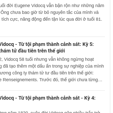
uối đời Eugene Vidocq vẫn bận rộn như những năm
 Ông chưa bao giờ từ bỏ nguyên tắc của mình và
 tích cực, năng động đến tận lúc qua đời ở tuổi 81.
idocq - Từ tội phạm thành cảnh sát: Kỳ 5:
thám tử đầu tiên trên thế giới
, Vidocq 58 tuổi nhưng vẫn không ngừng hoạt
g đã tạo thêm một dấu ấn trong sự nghiệp của mình
trương công ty thám tử tư đầu tiên trên thế giới:
e Renseignements. Trước đó, thế giới chưa từng
hoạt động điều tra tội phạm theo yêu cầu của khách
hông liên quan tới cơ quan pháp luật nhà nước.
idocq - Từ tội phạm thành cảnh sát - Kỳ 4: