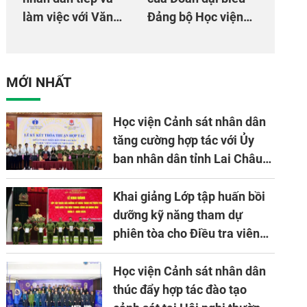
làm việc với Văn
Đảng bộ Học viện
phòng Cơ quan hợp
Cảnh sát nhân dân
tác quốc tế Nhật
tại Đại hội đại biểu
Bản tại Việt Nam
Đảng bộ Công an
MỚI NHẤT
Trung ương lần thứ
VIII, nhiệm kỳ 2025
Học viện Cảnh sát nhân dân
- 2030
tăng cường hợp tác với Ủy
ban nhân dân tỉnh Lai Châu
về ứng dụng khoa học công
nghệ trong lĩnh vực đấu tranh
Khai giảng Lớp tập huấn bồi
phòng, chống tội phạm
dưỡng kỹ năng tham dự
phiên tòa cho Điều tra viên
khóa 1 năm 2026
Học viện Cảnh sát nhân dân
thúc đẩy hợp tác đào tạo