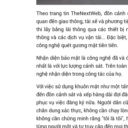
Theo trang tin TheNextWeb, đồn cảnh sá
quan đến giao thông, tài xế và phương ti
thi lấy bằng lái thông qua các thiết b
thông và các dịch vụ vận tải... Đặc biệt
công nghệ quét gương mặt tiên tiến.
Nhận diện bảo mật là công nghệ đã và đ
nhất là với lực lượng cảnh sát. Trên to
nghệ nhận diện trong công tác của họ.
Với việc sử dụng khuôn mặt như một tấm
đến đồn cảnh sát và xếp hàng dài đợi đăn
phục vụ việc đăng ký nữa. Người dân c
chân dung xác thực, không cần chạy lò
không cần chứng minh rằng "tôi là tôi",
từng người một và tự truy cập đến mọi th