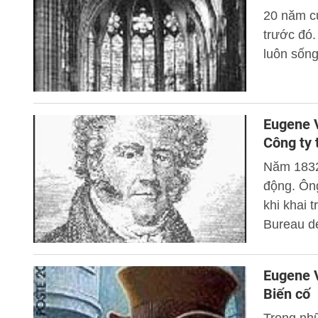
20 năm c
trước đó.
luôn sống
Eugene V
Công ty 
Năm 1832
động. Ôn
khi khai 
Bureau d
biết đến 
hàng mà k
Eugene V
Biến cố