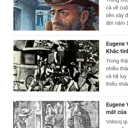
Trong nhữ
cả về cuộ
tiên xảy 
đời năm 
Nhà thờ đ
Vidocq - 
Eugene V
người ho
Khắc tin
Trong th
nhiều thà
và hệ lụy
thiếu nhâ
nhơ hoành
với cấp t
Eugene V
một đơn 
mắt của 
giám sát 
Vidocq qu
nhưng si