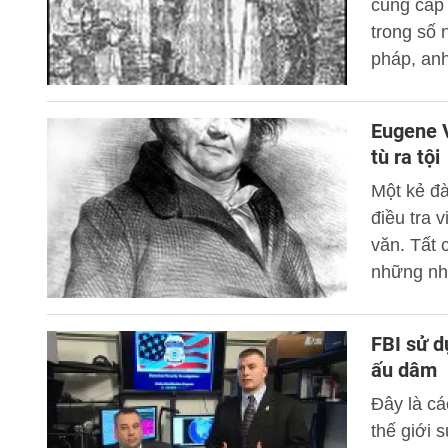
cung cấp 
chặn tội 
trong số 
này sẽ có
pháp, anh
giới hạn 
phải là t
miễn tội 
Eugene V
tù ra tội
Một kẻ đà
điều tra 
văn. Tất 
những nhâ
phạm. Vớ
là một tà
FBI sử 
ấu dâm
Đây là cá
thế giới 