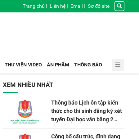
Trang chủ
|
Liên hệ
|
Email
|
Sơ đồ site
THƯ VIỆN VIDEO
ẤN PHẨM
THÔNG BÁO
XEM NHIỀU NHẤT
Thông báo Lịch ôn tập kiến
thức cho thí sinh đăng ký xét
tuyển Đại học văn bằng 2
tuyển mới, mở tại Học viện
CSND năm học 2026 - 2027
Công bố cấu trúc, định dạng