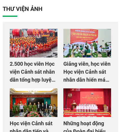
THƯ VIỆN ẢNH
2.500 học viên Học
Giảng viên, học viên
viện Cảnh sát nhân
Học viện Cảnh sát
dân tổng hợp luyện
nhân dân hiến máu
màn Trống hội chào
giúp dân và đồng
mừng Đại hội Đảng
đội
Học viện Cảnh sát
Những hoạt động
nhân dân tiếp và
của Đoàn đại biểu