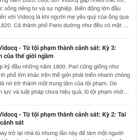
ng năm 1820, cuộc đời Vidocq gặp nhiều trắc trở,
c sống riêng tư và sự nghiệp. Biến động lớn đầu
đến với Vidocq là khi người mẹ yêu quý của ông qua
1820. Cả thành phố Paris dường như đều có mặt ở
ức bà Paris để làm lễ cầu siêu cho bà. Bà mẹ của
ông vua của các thám tử - được đối xử như thể
idocq - Từ tội phạm thành cảnh sát: Kỳ 3:
àng tộc.
h của thế giới ngầm
ập kỷ đầu những năm 1800, Pari cũng giống như
nh phố lớn khác trên thế giới phát triển nhanh chóng
 là nó trở thành một trung tâm của tội phạm. Do
n lực và luật pháp chưa hiệu quả, lũ tội phạm nhởn
 hành. Chứng kiến tình trạng đó, Vidocq đề xuất
rên là ông Henry và Pasquier về ý tưởng thành lập
idocq - Từ tội phạm thành cảnh sát: Kỳ 2: Tai
vị mới gồm các nhân viên mật mặc thường phục để
cảnh sát
những tên tội phạm và những tên từng bị kết án
ay trở lại nhà tù nhưng lần này để làm một người
nh sống hoặc mới chuyển đến Pari, đồng thời ngăn