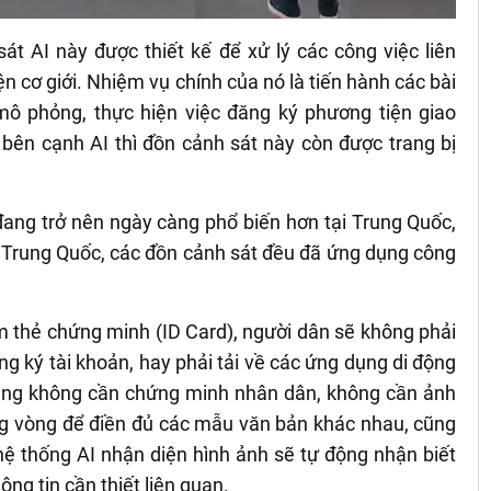
t AI này được thiết kế để xử lý các công việc liên
ện cơ giới. Nhiệm vụ chính của nó là tiến hành các bài
ị mô phỏng, thực hiện việc đăng ký phương tiện giao
, bên cạnh AI thì đồn cảnh sát này còn được trang bị
ang trở nên ngày càng phổ biến hơn tại Trung Quốc,
àn Trung Quốc, các đồn cảnh sát đều đã ứng dụng công
 thẻ chứng minh (ID Card), người dân sẽ không phải
g ký tài khoản, hay phải tải về các ứng dụng di động
ũng không cần chứng minh nhân dân, không cần ảnh
ng vòng để điền đủ các mẫu văn bản khác nhau, cũng
 hệ thống AI nhận diện hình ảnh sẽ tự động nhận biết
ông tin cần thiết liên quan.