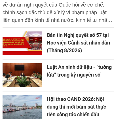
về dự án nghị quyết của Quốc hội về cơ chế,
chính sạch đặc thù để xử lý vi phạm pháp luật
liên quan đến kinh tế nhà nước, kinh tế tư nhân
và ứng dụng khoa học công nghệ, đổi mới sáng
Bản tin Nghị quyết số 57 tại
tạo và chuyển đổi số.
Học viện Cảnh sát nhân dân
(Tháng 8/2026)
Luật An ninh dữ liệu - “tường
lửa” trong kỷ nguyên số
Hội thao CAND 2026: Nội
dung thi mới bám sát thực
tiễn công tác chiến đấu