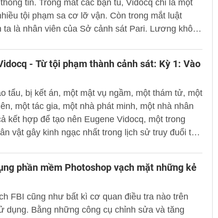
thông tin. Trong mắt các bạn tù, Vidocq chỉ là một
ác khi nó chưa xảy ra. Theo Vidocq, đơn vị an ninh
nhiều tội phạm sa cơ lỡ vận. Còn trong mắt luật
 quyền bắt tội phạm trên khắp Pari, chứ không chỉ
 ta là nhân viên của Sở cảnh sát Pari. Lương không
ở từng quận.
iền mà là một hợp đồng miệng rằng Vidocq sẽ được
nếu làm tốt nhiệm vụ.
idocq - Từ tội phạm thành cảnh sát: Kỳ 1: Vào
o tẩu, bị kết án, một mật vụ ngầm, một thám tử, một
viên, một tác gia, một nhà phát minh, một nhà nhân
cả kết hợp để tạo nên Eugene Vidocq, một trong
n vật gây kinh ngạc nhất trong lịch sử truy đuổi tội
i những phẩm chất hiếm có, Vidocq được ghi nhận
i năng hiếm hoi.
dụng phần mềm Photoshop vạch mặt những kẻ
ch FBI cũng như bất kì cơ quan điều tra nào trên
sử dụng. Bằng những công cụ chỉnh sửa và tăng