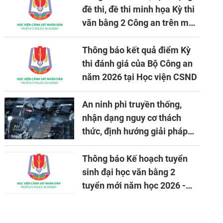
đề thi, đề thi minh họa Kỳ thi
văn bằng 2 Công an trên máy
tính
Thông báo kết quả điểm Kỳ
thi đánh giá của Bộ Công an
năm 2026 tại Học viện CSND
An ninh phi truyền thống,
nhận dạng nguy cơ thách
thức, định hướng giải pháp
đảm bảo an ninh quốc gia
trong tình hình hiện nay
Thông báo Kế hoạch tuyển
sinh đại học văn bằng 2
tuyển mới năm học 2026 -
2027