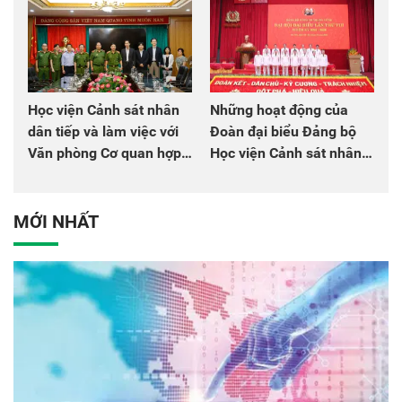
Học viện Cảnh sát nhân
Những hoạt động của
dân tiếp và làm việc với
Đoàn đại biểu Đảng bộ
Văn phòng Cơ quan hợp
Học viện Cảnh sát nhân
tác quốc tế Nhật Bản tại
dân tại Đại hội đại biểu
Việt Nam
Đảng bộ Công an Trung
ương lần thứ VIII, nhiệm
MỚI NHẤT
kỳ 2025 - 2030