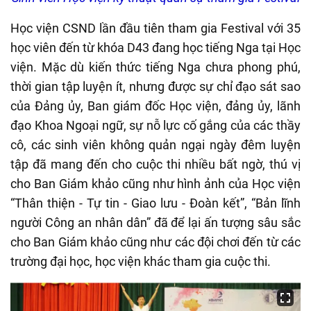
Học viện CSND lần đầu tiên tham gia Festival với 35
học viên đến từ khóa D43 đang học tiếng Nga tại Học
viện. Mặc dù kiến thức tiếng Nga chưa phong phú,
thời gian tập luyện ít, nhưng được sự chỉ đạo sát sao
của Đảng ủy, Ban giám đốc Học viện, đảng ủy, lãnh
đạo Khoa Ngoại ngữ, sự nỗ lực cố gắng của các thầy
cô, các sinh viên không quản ngại ngày đêm luyện
tập đã mang đến cho cuộc thi nhiều bất ngờ, thú vị
cho Ban Giám khảo cũng như hình ảnh của Học viện
“Thân thiện - Tự tin - Giao lưu - Đoàn kết”, “Bản lĩnh
người Công an nhân dân” đã để lại ấn tượng sâu sắc
cho Ban Giám khảo cũng như các đội chơi đến từ các
trường đại học, học viện khác tham gia cuộc thi.