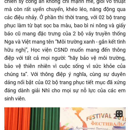
chiến sỹ công an không chỉ mạnh mẽ, giỏi võ thuật
mà còn rất uyển chuyển, khéo léo, năng động qua
các điệu nhảy. Ở phần thi thời trang, với 02 bộ trang
phục làm từ bạt sọc ba màu, bao bì ni nông và giấy
báo cũ mang đặc trưng của 2 bộ váy truyền thống
Nga và Việt mang tên “Môi trường xanh - gắn kết tình
hữu nghị”, Học viện CSND muốn mang đến thông
điệp với tất cả mọi người: “hãy bảo vệ môi trường,
bảo vệ thiên nhiên vì cuộc sống vì sức khỏe của
chúng ta”. Với thông điệp ý nghĩa, cùng sự duyên
dáng nổi bật của 02 bộ trang phục tiết mục đã xứng
đáng dành giải Nhì cho mọi sự nỗ lực của các em
sinh viên.