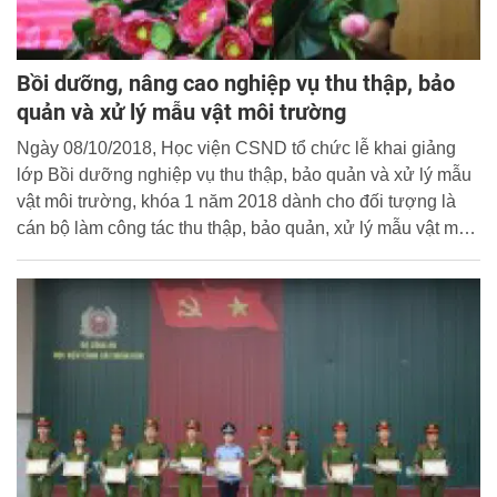
Bồi dưỡng, nâng cao nghiệp vụ thu thập, bảo
quản và xử lý mẫu vật môi trường
Ngày 08/10/2018, Học viện CSND tổ chức lễ khai giảng
lớp Bồi dưỡng nghiệp vụ thu thập, bảo quản và xử lý mẫu
vật môi trường, khóa 1 năm 2018 dành cho đối tượng là
cán bộ làm công tác thu thập, bảo quản, xử lý mẫu vật môi
trường trong lực lượng CAND tại các tỉnh từ Quảng Trị trở
ra.