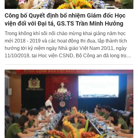
Công bố Quyết định bổ nhiệm Giám đốc Học
viện đối với Đại tá, GS.TS Trần Minh Hưởng
Trong không khí sôi nổi chào mừng khai giảng năm học
mới 2018 - 2019 và các hoạt động thi đua, lập thành tích
hướng tới kỷ niệm ngày Nhà giáo Việt Nam 20/11, ngày
11/10/2018, tại Học viện CSND, Bộ Công an đã long trọng
tổ chức Lễ công bố Quyết định của Bộ trưởng Bộ Công an
về việc bổ nhiệm Giám đốc Học viện.