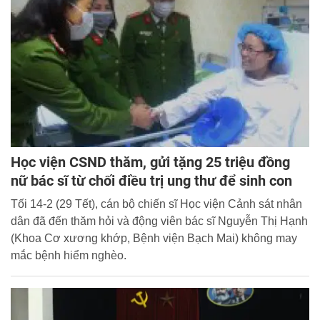
hình thức phong phú và bước đầu đã đạt được những kết
quả đáng ghi nhận.
Học viện CSND thăm, gửi tặng 25 triệu đồng
nữ bác sĩ từ chối điều trị ung thư để sinh con
Tối 14-2 (29 Tết), cán bộ chiến sĩ Học viện Cảnh sát nhân
dân đã đến thăm hỏi và động viên bác sĩ Nguyễn Thị Hạnh
(Khoa Cơ xương khớp, Bệnh viện Bạch Mai) không may
mắc bệnh hiểm nghèo.