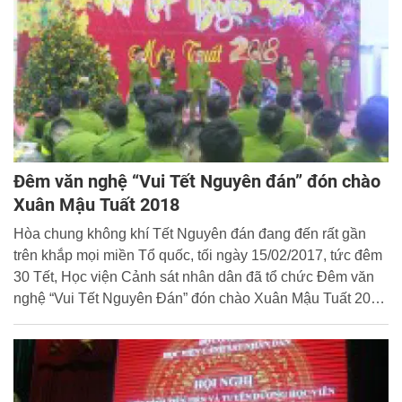
Đêm văn nghệ “Vui Tết Nguyên đán” đón chào
Xuân Mậu Tuất 2018
Hòa chung không khí Tết Nguyên đán đang đến rất gần
trên khắp mọi miền Tổ quốc, tối ngày 15/02/2017, tức đêm
30 Tết, Học viện Cảnh sát nhân dân đã tổ chức Đêm văn
nghệ “Vui Tết Nguyên Đán” đón chào Xuân Mậu Tuất 2018
và bữa cơm Tất niên thân mật cho hơn 200 học viên khóa
D42 đang làm nhiệm vụ trực Tết đợt 1 tại Học viện.