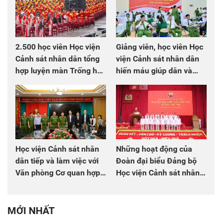
2.500 học viên Học viện
Giảng viên, học viên Học
Cảnh sát nhân dân tổng
viện Cảnh sát nhân dân
hợp luyện màn Trống hội
hiến máu giúp dân và
chào mừng Đại hội Đảng
đồng đội
Học viện Cảnh sát nhân
Những hoạt động của
dân tiếp và làm việc với
Đoàn đại biểu Đảng bộ
Văn phòng Cơ quan hợp
Học viện Cảnh sát nhân
tác quốc tế Nhật Bản tại
dân tại Đại hội đại biểu
Việt Nam
Đảng bộ Công an Trung
ương lần thứ VIII, nhiệm
MỚI NHẤT
kỳ 2025 - 2030