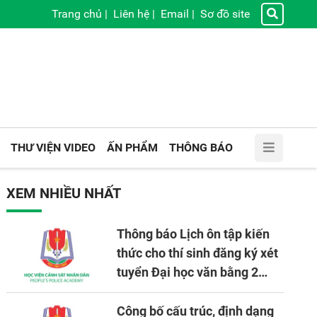
Trang chủ
|
Liên hệ
|
Email
|
Sơ đồ site
THƯ VIỆN VIDEO
ẤN PHẨM
THÔNG BÁO
XEM NHIỀU NHẤT
Thông báo Lịch ôn tập kiến
thức cho thí sinh đăng ký xét
tuyển Đại học văn bằng 2
tuyển mới, mở tại Học viện
CSND năm học 2026 - 2027
Công bố cấu trúc, định dạng