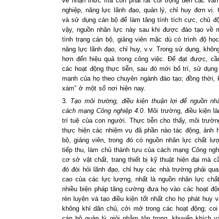
về nhận thức mà còn phải rất coi trọng đến các vấn 
nghiệp, năng lực lãnh đạo, quản lý, chỉ huy đơn vị.
và sử dụng cán bộ để làm tăng tính tích cực, chủ 
vậy, nguồn nhân lực này sau khi được đào tạo về 
tình trạng cán bộ, giảng viên mặc dù có trình độ h
năng lực lãnh đạo, chỉ huy, v.v. Trong sử dụng, khô
hơn đến hiệu quả trong công việc. Để đạt được, cầ
các hoạt động thực tiễn, sau đó mới bố trí, sử dụng 
mạnh của họ theo chuyên ngành đào tạo; đồng thời, 
xám” ở một số nơi hiện nay.
3.
Tạo môi trường, điều kiện thuận lợi để nguồn n
cách mạng Công nghiệp 4.0
. Môi trường, điều kiện l
trí tuệ của con người. Thực tiễn cho thấy, môi trườ
thực hiện các nhiệm vụ đã phần nào tác động, ảnh h
bộ, giảng viên, trong đó có nguồn nhân lực chất l
tiếp thu, làm chủ thành tựu của cách mạng Công nghi
cơ sở vật chất, trang thiết bị kỹ thuật hiện đại mà
đó đòi hỏi lãnh đạo, chỉ huy các nhà trường phải qu
cao của các lực lượng, nhất là nguồn nhân lực chất
nhiều biện pháp tăng cường đưa họ vào các hoạt độ
rèn luyện và tạo điều kiện tốt nhất cho họ phát huy
không khí dân chủ, cởi mở trong các hoạt động; coi
cán bộ quản lý giỏi nhằm tôn trọng, khuyến khích v