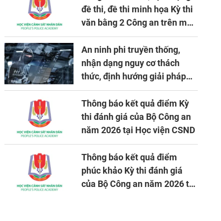
đề thi, đề thi minh họa Kỳ thi
văn bằng 2 Công an trên máy
tính
An ninh phi truyền thống,
nhận dạng nguy cơ thách
thức, định hướng giải pháp
đảm bảo an ninh quốc gia
trong tình hình hiện nay
Thông báo kết quả điểm Kỳ
thi đánh giá của Bộ Công an
năm 2026 tại Học viện CSND
Thông báo kết quả điểm
phúc khảo Kỳ thi đánh giá
của Bộ Công an năm 2026 tại
Học viện CSND