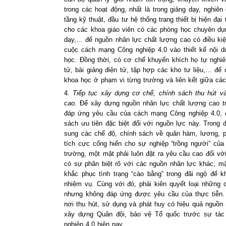
trong các hoạt động, nhất là trong giảng dạy, nghiê
tầng kỹ thuật, đầu tư hệ thống trang thiết bị hiện đạ
cho các khoa giáo viên có các phòng học chuyên dụn
dạy,… để nguồn nhân lực chất lượng cao có điều kiệ
cuộc cách mạng Công nghiệp 4.0 vào thiết kế nội d
học. Đồng thời, có cơ chế khuyến khích họ tự nghiê
tử, bài giảng điện tử, tập hợp các kho tư liệu,… để c
khoa học ở phạm vi từng trường và liên kết giữa các
4.
Tiếp tục xây dựng cơ chế, chính sách thu hút v
cao
. Để xây dựng nguồn nhân lực chất lượng cao tr
đáp ứng yêu cầu của cách mạng Công nghiệp 4.0, 
sách ưu tiên đặc biệt đối với nguồn lực này. Trong đ
sung các chế độ, chính sách về quân hàm, lương, 
tích cực cống hiến cho sự nghiệp “trồng người” củ
trường, một mặt phải luôn đặt ra yêu cầu cao đối vớ
có sự phân biệt rõ với các nguồn nhân lực khác; mặ
khắc phục tình trạng “cào bằng” trong đãi ngộ để k
nhiệm vụ. Cùng với đó, phải kiên quyết loại những 
nhưng không đáp ứng được yêu cầu của thực tiễn.
nơi thu hút, sử dụng và phát huy có hiệu quả nguồn
xây dựng Quân đội, bảo vệ Tổ quốc trước sự tá
nghiệp 4.0 hiện nay.