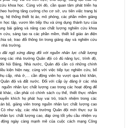
n cứu khoa học. Cùng với đó, cần quan tâm phát triển hạ
i theo hướng tăng cường cho cơ sở, ưu tiên việc trang bị
g, hệ thống thiết bị ảo, mô phỏng, các phần mềm giảng
n học tập, vươn lên tiếp thu và ứng dụng thành tựu của
ung bài giảng và nâng cao chất lượng nghiên cứu khoa
n cứu, sáng tạo ra các phần mềm, thiết kế giáo án điện
hia sẻ, trao đổi thông tin trong giảng dạy và nghiên cứu
 nhà trường.
à đãi ngộ xứng đáng đối với nguồn nhân lực chất lượng
ong các nhà trường Quân đội có đủ năng lực, trình độ,
đòi hỏi Đảng, Nhà nước, Quân đội cần có những chính
iều kiện hiện nay, cùng với việc tiếp tục nghiên cứu, bổ
phụ cấp, nhà ở,… cần động viên họ vượt qua khó khăn,
a Quân đội và đất nước. Đối với cấp ủy đảng ở các nhà
i nguồn nhân lực chất lượng cao trong các hoạt động để
t khác, cần phải có chính sách cụ thể, thiết thực nhằm
huyến khích họ phát huy vai trò, trách nhiệm trong các
cán bộ, giảng viên trong nguồn nhân lực chất lượng cao
 Có như vậy, các nhà trường Quân đội mới thực sự là
 nhân lực chất lượng cao, đáp ứng tốt yêu cầu nhiệm vụ
c động ngày càng mạnh mẽ của cuộc cách mạng Công