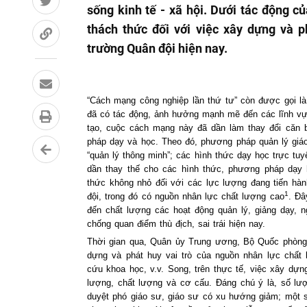
sống kinh tế - xã hội. Dưới tác động 
thách thức đối với việc xây dựng và 
trường Quân đội hiện nay.
“Cách mạng công nghiệp lần thứ tư” còn được gọi l
đã có tác động, ảnh hưởng mạnh mẽ đến các lĩnh vực
tạo, cuộc cách mạng này đã dần làm thay đổi căn b
pháp dạy và học. Theo đó, phương pháp quản l‎ý giá
“quản lý thông minh”; các hình thức dạy học trực tu
dần thay thế cho các hình thức, phương pháp dạy 
thức không nhỏ đối với các lực lượng đang tiến hà
1
đội, trong đó có nguồn nhân lực chất lượng cao
. Đâ
đến chất lượng các hoạt động quản lý, giảng dạy, n
chống quan điểm thù địch, sai trái hiện nay.
Thời gian qua, Quân ủy Trung ương, Bộ Quốc phòng v
dựng và phát huy vai trò của nguồn nhân lực chất 
cứu khoa học, v.v. Song, trên thực tế, việc xây dự
lượng, chất lượng và cơ cấu. Đáng chú ý là, số lượn
duyệt phó giáo sư, giáo sư có xu hướng giảm; một s