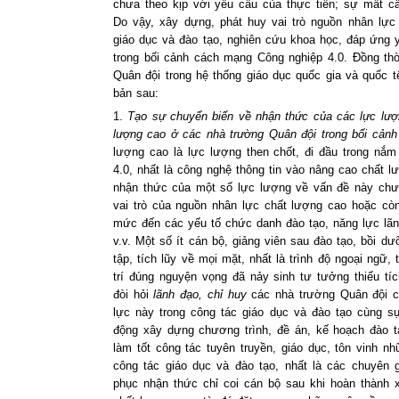
chưa theo kịp với yêu cầu của thực tiễn; sự mất c
Do vậy, xây dựng, phát huy vai trò nguồn nhân lực
giáo dục và đào tạo, nghiên cứu khoa học, đáp ứng
trong bối cảnh cách mạng Công nghiệp 4.0. Đồng thời
Quân đội trong hệ thống giáo dục quốc gia và quốc tế
bản sau:
1.
Tạo sự chuyển biến về nhận thức của các lực lượ
lượng cao ở các nhà trường Quân đội trong bối cản
lượng cao là lực lượng then chốt, đi đầu trong nắ
4.0, nhất là công nghệ thông tin vào nâng cao chất l
nhận thức của một số lực lượng về vấn đề này chưa
vai trò của nguồn nhân lực chất lượng cao hoặc còn
mức đến các yếu tố chức danh đào tạo, năng lực lãnh
v.v. Một số ít cán bộ, giảng viên sau đào tạo, bồi d
tập, tích lũy về mọi mặt, nhất là trình độ ngoại ngữ,
trí đúng nguyện vọng đã nảy sinh tư tưởng thiếu tí
đòi hỏi
lãnh đạo, chỉ huy
các nhà trường Quân đội cầ
lực này trong công tác giáo dục và đào tạo cùng s
động xây dựng chương trình, đề án, kế hoạch đào 
làm tốt công tác tuyên truyền, giáo dục, tôn vinh 
công tác giáo dục và đào tạo, nhất là các chuyên g
phục nhận thức chỉ coi cán bộ sau khi hoàn thành 