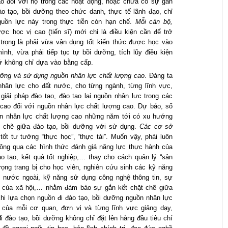
o đối với họ trong các hoạt động, hoặc chưa có sự gắn
ào tạo, bồi dưỡng theo chức danh, thực tế lãnh đạo, chỉ
guồn lực này trong thực tiễn còn hạn chế.
Mỗi cán bộ,
ợc học vị cao (tiến sĩ) mới chỉ là điều kiện cần để trở
trọng là phải vừa vận dụng tốt kiến thức được học vào
nh, vừa phải tiếp tục tự bồi dưỡng, tích lũy điều kiện
hứ không chỉ dựa vào bằng cấp.
dưỡng và sử dụng nguồn nhân lực chất lượng cao
. Đảng ta
nhân lực cho đất nước, cho từng ngành, từng lĩnh vực,
giải pháp đào tạo, đào tạo lại nguồn nhân lực trong các
t cao đối với nguồn nhân lực chất lượng cao. Dự báo, số
uồn nhân lực chất lượng cao những năm tới có xu hướng
t chẽ giữa đào tạo, bồi dưỡng với sử dụng.
Các cơ sở
tốt tư tưởng “thực học”, “thực tài”. Muốn vậy, phải luôn
thông qua các hình thức đánh giá năng lực thực hành của
ào tạo, kết quả tốt nghiệp,… thay cho cách quản lý “sản
ọng trang bị cho học viên, nghiên cứu sinh các kỹ năng
iệu nước ngoài, kỹ năng sử dụng công nghệ thông tin, sự
ển của xã hội,… nhằm đảm bảo sự gắn kết chặt chẽ giữa
hi lựa chọn nguồn đi đào tạo, bồi dưỡng nguồn nhân lực
 của mỗi cơ quan, đơn vị và từng lĩnh vực giảng dạy,
 đào tạo, bồi dưỡng không chỉ đặt lên hàng đầu tiêu chí