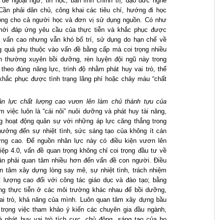
đề ngoại ngữ, tin học, bản lĩnh chính trị, đạo đức nghề
 Cần phải dân chủ, công khai các tiêu chí, hướng đi học
động cho cả người học và đơn vị sử dụng nguồn. Có như
mới đáp ứng yêu cầu của thực tiễn và khắc phục được
ọc vấn cao nhưng vẫn khó bố trí, sử dụng do hạn chế về
ng quá phụ thuộc vào vấn đề bằng cấp mà coi trọng nhiều
n thường xuyên bồi dưỡng, rèn luyện đội ngũ này trong
theo đúng năng lực, trình độ nhằm phát huy vai trò, thế
khắc phục được tình trạng lãng phí hoặc chảy máu “chất
hân lực chất lượng cao vươn lên làm chủ thành tựu của
àm việc luôn là “cái nôi” nuôi dưỡng và phát huy tài năng,
ng hoạt động quân sự với những áp lực căng thẳng trong
ưởng đến sự nhiệt tình, sức sáng tạo của không ít cán
ượng cao. Để nguồn nhân lực này có điều kiện vươn lên
ệp 4.0, vấn đề quan trọng không chỉ coi trọng đầu tư về
 cần phải quan tâm nhiều hơn đến vấn đề con người. Điều
an tâm xây dựng lòng say mê, sự nhiệt tình, trách nhiệm
 lượng cao đối với công tác giáo dục và đào tạo; bằng
ng thực tiễn ở các môi trường khác nhau để bồi dưỡng,
 vai trò, khả năng của mình. Luôn quan tâm xây dựng bầu
 trọng việc tham khảo ý kiến các chuyên gia đầu ngành,
à phát huy vai trò tích cực, chủ động, sáng tạo của họ