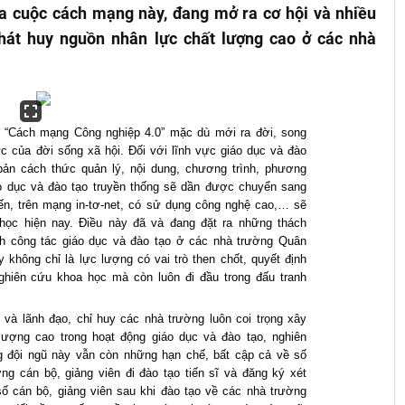
của cuộc cách mạng này, đang mở ra cơ hội và nhiều
phát huy nguồn nhân lực chất lượng cao ở các nhà
à “Cách mạng Công nghiệp 4.0” mặc dù mới ra đời, song
 của đời sống xã hội. Đối với lĩnh vực giáo dục và đào
ản cách thức quản lý, nội dung, chương trình, phương
o dục và đào tạo truyền thống sẽ dần được chuyển sang
yến, trên mạng in-tơ-net, có sử dụng công nghệ cao,… sẽ
học hiện nay. Điều này đã và đang đặt ra những thách
nh công tác giáo dục và đào tạo ở các nhà trường Quân
y không chỉ là lực lượng có vai trò then chốt, quyết định
ghiên cứu khoa học mà còn luôn đi đầu trong đấu tranh
à lãnh đạo, chỉ huy các nhà trường luôn coi trọng xây
lượng cao trong hoạt động giáo dục và đào tạo, nghiên
ng đội ngũ này vẫn còn những hạn chế, bất cập cả về số
g cán bộ, giảng viên đi đào tạo tiến sĩ và đăng ký xét
ố cán bộ, giảng viên sau khi đào tạo về các nhà trường