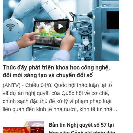
Thúc đẩy phát triển khoa học công nghệ,
đổi mới sáng tạo và chuyển đổi số
(ANTV) - Chiều 04/8, Quốc hội thảo luận tại tổ
về dự án nghị quyết của Quốc hội về cơ chế,
chính sạch đặc thù để xử lý vi phạm pháp luật
liên quan đến kinh tế nhà nước, kinh tế tư nhân
và ứng dụng khoa học công nghệ, đổi mới sáng
Bản tin Nghị quyết số 57 tại
tạo và chuyển đổi số.
Học viện Cảnh sát nhân dân