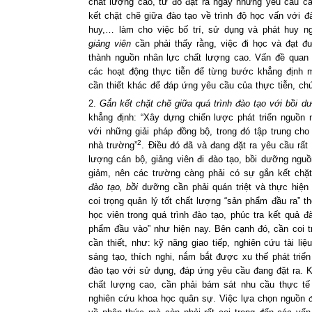
chất lượng cao, từ đó đặt ra ngay những yêu cầu ca
kết chặt chẽ giữa đào tạo về trình độ học vấn với đ
huy,… làm cho việc bố trí, sử dụng và phát huy n
giảng viên
cần phải thấy rằng, việc đi học và đạt đư
thành nguồn nhân lực chất lượng cao. Vấn đề quan 
các hoạt động thực tiễn để từng bước khẳng định mì
cần thiết khác để đáp ứng yêu cầu của thực tiễn, c
2.
Gắn kết chặt chẽ giữa quá trình đào tạo với bồi 
khẳng định: “Xây dựng chiến lược phát triển nguồn 
với những giải pháp đồng bộ, trong đó tập trung cho 
2
nhà trường”
. Điều đó đã và đang đặt ra yêu cầu rấ
lượng cán bộ, giảng viên đi đào tạo, bồi dưỡng ng
giảm, nên các trường càng phải có sự gắn kết chặ
đào tạo, bồi
dưỡng cần phải quán triệt và thực hiện 
coi trọng quản lý tốt chất lượng “sản phẩm đầu ra” 
học viên trong quá trình đào tạo, phúc tra kết quả đ
phẩm đầu vào” như hiện nay. Bên cạnh đó, cần coi tr
cần thiết, như: kỹ năng giao tiếp, nghiên cứu tài l
sáng tạo, thích nghi, nắm bắt được xu thế phát tri
đào tạo với sử dụng, đáp ứng yêu cầu đang đặt ra. K
chất lượng cao, cần phải bám sát nhu cầu thực tế
nghiên cứu khoa học quân sự. Việc lựa chọn nguồn đi