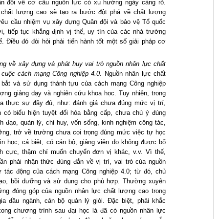
ân đối về cơ cấu nguồn lực có xu hướng ngày càng rõ.
 chất lượng cao sẽ tạo ra bước đột phá về chất lượng
 yêu cầu nhiệm vụ xây dựng Quân đội và bảo vệ Tổ quốc
, tiếp tục khẳng định vị thế, uy tín của các nhà trường
. Điều đó đòi hỏi phải tiến hành tốt một số giải pháp cơ
ng về xây dựng và phát huy vai trò nguồn nhân lực chất
h cuộc cách mạng Công nghiệp 4.0
. Nguồn nhân lực chất
m bắt và sử dụng thành tựu của cách mạng Công nghiệp
ượng giảng dạy và nghiên cứu khoa học. Tuy nhiên, trong
 thực sự đầy đủ, như: đánh giá chưa đúng mức vị trí,
 có biểu hiện tuyệt đối hóa bằng cấp, chưa chú ý đúng
 đạo, quản lý, chỉ huy, vốn sống, kinh nghiệm công tác,
ưỡng, trở về trường chưa coi trọng đúng mức việc tự học
 tin học; cá biệt, có cán bộ, giảng viên do không được bố
ch cực, thậm chí muốn chuyển đơn vị khác, v.v. Vì thế,
n phải nhận thức đúng đắn về vị trí, vai trò của nguồn
ự tác động của cách mạng Công nghiệp 4.0; từ đó, chủ
tạo, bồi dưỡng và sử dụng cho phù hợp. Thường xuyên
những đóng góp của nguồn nhân lực chất lượng cao trong
ia đầu ngành, cán bộ quản lý giỏi. Đặc biệt, phải khắc
xong chương trình sau đại học là đã có nguồn nhân lực