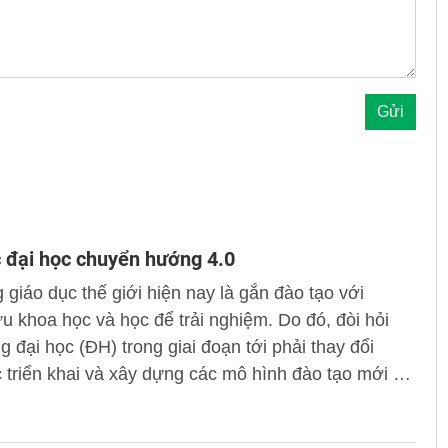
 đại học chuyển hướng 4.0
giáo dục thế giới hiện nay là gắn đào tạo với
u khoa học và học để trải nghiệm. Do đó, đòi hỏi
g đại học (ĐH) trong giai đoạn tới phải thay đổi
 triển khai và xây dựng các mô hình đào tạo mới để
 giáo dục hiện đại, khoa học và sáng tạo; đào tạo
lực tri thức có thể lĩnh hội, đáp ứng được các yêu