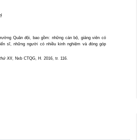
ị
 trường Quân đội, bao gồm: những cán bộ, giảng viên có
iến sĩ, những người có nhiều kinh nghiệm và đóng góp
thứ XII
, Nxb CTQG, H. 2016, tr. 116.