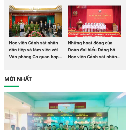
chào mừng Đại hội Đảng
đồng đội
Học viện Cảnh sát nhân
Những hoạt động của
dân tiếp và làm việc với
Đoàn đại biểu Đảng bộ
Văn phòng Cơ quan hợp
Học viện Cảnh sát nhân
tác quốc tế Nhật Bản tại
dân tại Đại hội đại biểu
Việt Nam
Đảng bộ Công an Trung
ương lần thứ VIII, nhiệm
MỚI NHẤT
kỳ 2025 - 2030