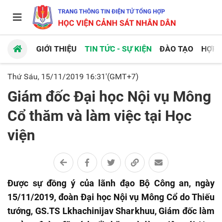
GIỚI THIỆU
TIN TỨC - SỰ KIỆN
ĐÀO TẠO
HỢP 
Thứ Sáu, 15/11/2019 16:31'(GMT+7)
Giám đốc Đại học Nội vụ Mông
Cổ thăm và làm việc tại Học
viện
Được sự đồng ý của lãnh đạo Bộ Công an, ngày
15/11/2019, đoàn Đại học Nội vụ Mông Cổ do Thiếu
tướng, GS.TS Lkhachinijav Sharkhuu, Giám đốc làm