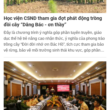
Học viện CSND tham gia đợt phát động trồng
đồi cây “Dâng Bác - ơn thầy”
Đây là chương trình ý nghĩa góp phần tuyên truyền, giáo
dục thế hệ trẻ nâng cao nhận thức, ý nghĩa của phong trào
trồng cây “Đời đời nhớ ơn Bác Hồ”, tích cực tham gia bảo
vệ rừng, bảo vệ môi trường sinh thái khu vực, góp phần
giữ gìn, tôn tạo Khu Di tích lịch sử đặc biệt về Chủ tịch Hồ
Chí Minh tại Đá Chông, Ba Vì, Hà Nội.