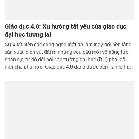
Giáo dục 4.0: Xu hướng tất yếu của giáo dục
đại học tương lai
Sự xuất hiện các công nghệ mới đã làm thay đổi nền tảng
sản xuất, dịch vụ, đặt ra những yêu cầu mới về năng lực
nhân sự, từ đó đòi hỏi các trường đại học (ĐH) phải đổi
mới cho phù hợp. Giáo dục 4.0 đang được xem là mô hình
tất yếu của nền giáo dục trong tương lai để đáp ứng yêu
cầu của cách mạng công nghiệp (CMCN) 4.0.