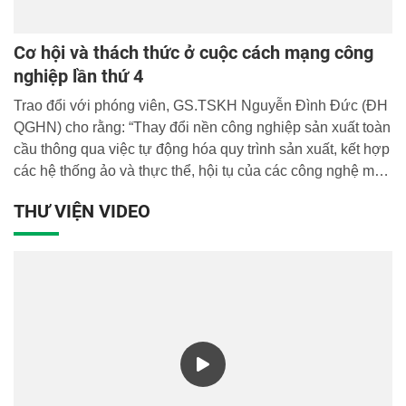
Cơ hội và thách thức ở cuộc cách mạng công
nghiệp lần thứ 4
Trao đổi với phóng viên, GS.TSKH Nguyễn Đình Đức (ĐH
QGHN) cho rằng: “Thay đổi nền công nghiệp sản xuất toàn
cầu thông qua việc tự động hóa quy trình sản xuất, kết hợp
các hệ thống ảo và thực thể, hội tụ của các công nghệ mới
là viễn cảnh các chuyên gia kỳ vọng đối với cuộc cách
THƯ VIỆN VIDEO
mạng công nghiệp lần thứ 4”