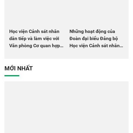
Học viện Cảnh sát nhân
Những hoạt động của
dân tiếp và làm việc với
Đoàn đại biểu Đảng bộ
Văn phòng Cơ quan hợp
Học viện Cảnh sát nhân
tác quốc tế Nhật Bản tại
dân tại Đại hội đại biểu
Việt Nam
Đảng bộ Công an Trung
ương lần thứ VIII, nhiệm
MỚI NHẤT
kỳ 2025 - 2030