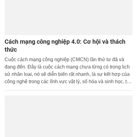
Cách mạng công nghiệp 4.0: Cơ hội và thách
thức
Cuộc cách mạng công nghiệp (CMCN) lần thứ tư đã và
đang đến. Đây là cuộc cách mạng chưa từng có trong lịch
sử nhân loại, nó sẽ diễn biến rất nhanh, là sự kết hợp của
công nghệ trong các lĩnh vực vật lý, số hóa và sinh học, tạo
ra những khả năng hoàn toàn mới và có tác động sâu sắc
đối với các hệ thống chính trị, xã hội, kinh tế của thế giới.