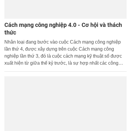
Cách mạng công nghiệp 4.0 - Cơ hội và thách
thức
Nhân loại đang bước vào cuộc Cách mạng công nghiệp
lần thứ 4, được xây dựng trên cuộc Cách mạng công
nghiệp lần thứ 3, đó là cuộc cách mạng kỹ thuật số được
xuất hiện từ giữa thế kỷ trước, là sự hợp nhất các công
nghệ làm mờ đi ranh giới giữa các lĩnh vực vật lý, kỹ thuật
số và sinh học. Ban biên tập trích giới thiệu tổng luận
“Cuộc cách mạng công nghiệp lần thứ 4” được Cục Thông
tin khoa học và công nghệ Quốc gia biên soạn, cung cấp
thêm cho bạn đọc cái nhìn toàn diện hơn về khái niệm, các
động lực và những thách thức, cơ hội của cách mạng công
nghiệp lần thứ tư.