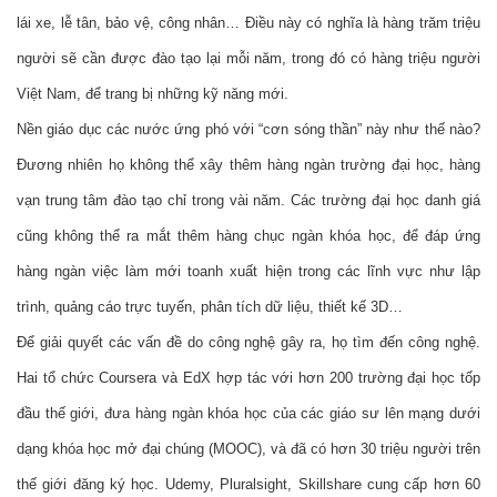
lái xe, lễ tân, bảo vệ, công nhân… Điều này có nghĩa là hàng trăm triệu 
người sẽ cần được đào tạo lại mỗi năm, trong đó có hàng triệu người 
Việt Nam, để trang bị những kỹ năng mới.
Nền giáo dục các nước ứng phó với “cơn sóng thần” này như thế nào? 
Đương nhiên họ không thể xây thêm hàng ngàn trường đại học, hàng 
vạn trung tâm đào tạo chỉ trong vài năm. Các trường đại học danh giá 
cũng không thể ra mắt thêm hàng chục ngàn khóa học, để đáp ứng 
hàng ngàn việc làm mới toanh xuất hiện trong các lĩnh vực như lập 
trình, quảng cáo trực tuyến, phân tích dữ liệu, thiết kế 3D…
Để giải quyết các vấn đề do công nghệ gây ra, họ tìm đến công nghệ. 
Hai tổ chức Coursera và EdX hợp tác với hơn 200 trường đại học tốp 
đầu thế giới, đưa hàng ngàn khóa học của các giáo sư lên mạng dưới 
dạng khóa học mở đại chúng (MOOC), và đã có hơn 30 triệu người trên 
thế giới đăng ký học. Udemy, Pluralsight, Skillshare cung cấp hơn 60 