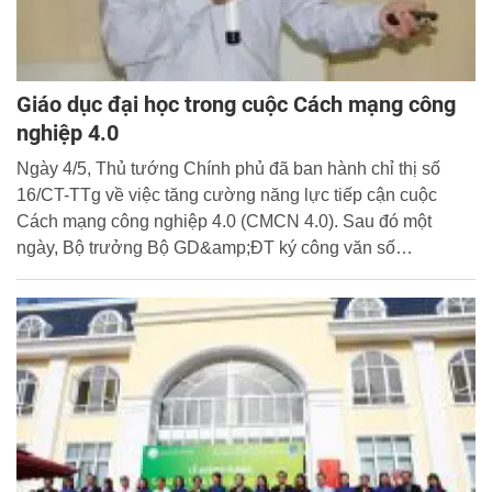
Giáo dục đại học trong cuộc Cách mạng công
nghiệp 4.0
Ngày 4/5, Thủ tướng Chính phủ đã ban hành chỉ thị số
16/CT-TTg về việc tăng cường năng lực tiếp cận cuộc
Cách mạng công nghiệp 4.0 (CMCN 4.0). Sau đó một
ngày, Bộ trưởng Bộ GD&amp;ĐT ký công văn số
1891/BGDĐT-GDĐH gửi các trường ĐH, CĐ về nhiệm vụ
đào tạo nguồn nhân lực có khả năng thích ứng với cuộc
CMCN 4.0. Có thể thấy việc tăng cường cơ hội trong thời
đại CMCN 4.0 đang là vấn đề được nhà nước ta rất quan
tâm.