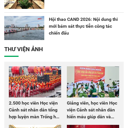
Hội thao CAND 2026: Nội dung thi
mới bám sát thực tiễn công tác
chiến đấu
THƯ VIỆN ẢNH
2.500 học viên Học viện
Giảng viên, học viên Học
Cảnh sát nhân dân tổng
viện Cảnh sát nhân dân
hợp luyện màn Trống hội
hiến máu giúp dân và
chào mừng Đại hội Đảng
đồng đội