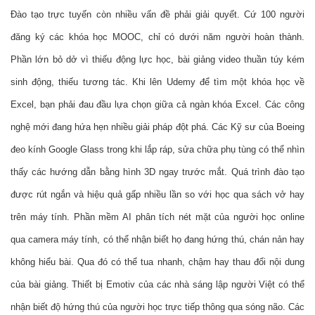
Đào tạo trực tuyến còn nhiều vấn đề phải giải quyết. Cứ 100 người 
đăng ký các khóa học MOOC, chỉ có dưới năm người hoàn thành. 
Phần lớn bỏ dở vì thiếu động lực học, bài giảng video thuần túy kém 
sinh động, thiếu tương tác. Khi lên Udemy để tìm một khóa học về 
Excel, bạn phải đau đầu lựa chọn giữa cả ngàn khóa Excel. Các công 
nghệ mới đang hứa hẹn nhiều giải pháp đột phá. Các Kỹ sư của Boeing 
đeo kính Google Glass trong khi lắp ráp, sửa chữa phụ tùng có thể nhìn 
thấy các hướng dẫn bằng hình 3D ngay trước mắt. Quá trình đào tạo 
được rút ngắn và hiệu quả gấp nhiều lần so với học qua sách vở hay 
trên máy tính. Phần mềm AI phân tích nét mặt của người học online 
qua camera máy tính, có thể nhận biết họ đang hứng thú, chán nản hay 
không hiểu bài. Qua đó có thể tua nhanh, chậm hay thau đổi nội dung 
của bài giảng. Thiết bị Emotiv của các nhà sáng lập người Việt có thể 
nhận biết độ hứng thú của người học trực tiếp thông qua sóng não. Các 