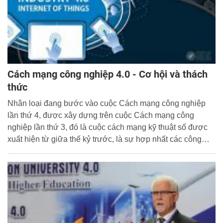
Cách mạng công nghiệp 4.0 - Cơ hội và thách
thức
Nhân loại đang bước vào cuộc Cách mạng công nghiệp
lần thứ 4, được xây dựng trên cuộc Cách mạng công
nghiệp lần thứ 3, đó là cuộc cách mạng kỹ thuật số được
xuất hiện từ giữa thế kỷ trước, là sự hợp nhất các công
nghệ làm mờ đi ranh giới giữa các lĩnh vực vật lý, kỹ thuật
số và sinh học. Ban biên tập trích giới thiệu tổng luận
“Cuộc cách mạng công nghiệp lần thứ 4” được Cục Thông
tin khoa học và công nghệ Quốc gia biên soạn, cung cấp
thêm cho bạn đọc cái nhìn toàn diện hơn về khái niệm, các
động lực và những thách thức, cơ hội của cách mạng công
nghiệp lần thứ tư.