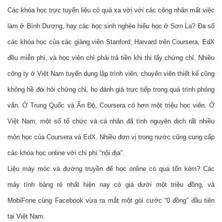
Các khóa học trực tuyến liệu có quá xa vời với các công nhân mất việc 
làm ở Bình Dương, hay các học sinh nghèo hiếu học ở Sơn La? Đa số 
các khóa học của các giàng viên Stanford, Harvard trên Coursera, EdX 
đều miễn phí, và học viên chỉ phải trả tiền khi thi lấy chứng chỉ. Nhiều 
công ty ở Việt Nam tuyển dụng lập trình viên, chuyên viên thiết kế cũng 
không hề đòi hỏi chứng chỉ, họ đánh giá trực tiếp trong quá trình phỏng 
vấn. Ở Trung Quốc và Ấn Độ, Coursera có hơn một triệu học viên. Ở 
Việt Nam, một số tổ chức và cá nhân đã tình nguyện dịch rất nhiều 
môn học của Coursera và EdX. Nhiều đơn vị trong nước cũng cung cấp 
các khóa học online với chi phí “nội địa”. 
Liệu máy móc và đường truyền để học online có quá tốn kém? Các 
máy tính bảng rẻ nhất hiện nay có giá dưới một triệu đồng, và 
MobiFone cùng Facebook vừa ra mắt một gói cước “0 đồng” đầu tiên 
tại Việt Nam.