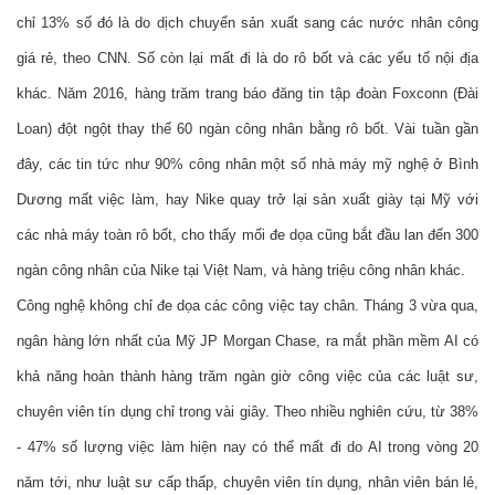
chỉ 13% số đó là do dịch chuyển sản xuất sang các nước nhân công 
giá rẻ, theo CNN. Số còn lại mất đi là do rô bốt và các yếu tố nội địa 
khác. Năm 2016, hàng trăm trang báo đăng tin tập đoàn Foxconn (Đài 
Loan) đột ngột thay thế 60 ngàn công nhân bằng rô bốt. Vài tuần gần 
đây, các tin tức như 90% công nhân một số nhà máy mỹ nghệ ở Bình 
Dương mất việc làm, hay Nike quay trở lại sản xuất giày tại Mỹ với 
các nhà máy toàn rô bốt, cho thấy mối đe dọa cũng bắt đầu lan đến 300 
ngàn công nhân của Nike tại Việt Nam, và hàng triệu công nhân khác.
Công nghệ không chỉ đe dọa các công việc tay chân. Tháng 3 vừa qua, 
ngân hàng lớn nhất của Mỹ JP Morgan Chase, ra mắt phần mềm AI có 
khả năng hoàn thành hàng trăm ngàn giờ công việc của các luật sư, 
chuyên viên tín dụng chỉ trong vài giây. Theo nhiều nghiên cứu, từ 38% 
- 47% số lượng việc làm hiện nay có thể mất đi do AI trong vòng 20 
năm tới, như luật sư cấp thấp, chuyên viên tín dụng, nhân viên bán lẻ, 