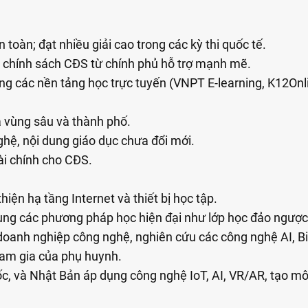
toàn; đạt nhiều giải cao trong các kỳ thi quốc tế.
c chính sách CĐS từ chính phủ hỗ trợ mạnh mẽ.
ụng các nền tảng học trực tuyến (VNPT E-learning, K12Onl
a vùng sâu và thành phố.
ghệ, nội dung giáo dục chưa đổi mới.
ài chính cho CĐS.
hiện hạ tầng Internet và thiết bị học tập.
dụng các phương pháp học hiện đại như lớp học đảo ngược
doanh nghiệp công nghệ, nghiên cứu các công nghệ AI, B
ham gia của phụ huynh.
ốc, và Nhật Bản áp dụng công nghệ IoT, AI, VR/AR, tạo mô