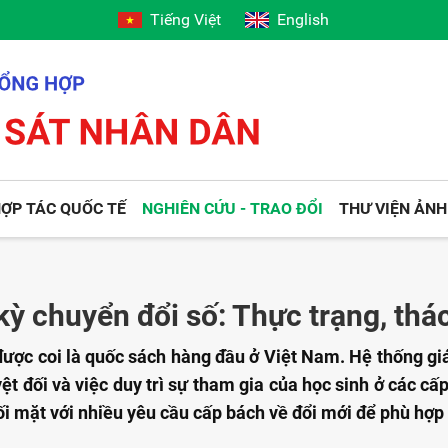
Tiếng Việt
English
ỢP TÁC QUỐC TẾ
NGHIÊN CỨU - TRAO ĐỔI
THƯ VIỆN ẢNH
kỳ chuyển đổi số: Thực trạng, thá
được coi là quốc sách hàng đầu ở Việt Nam. Hệ thống gi
yệt đối và việc duy trì sự tham gia của học sinh ở các c
i mặt với nhiều yêu cầu cấp bách về đổi mới để phù hợp 