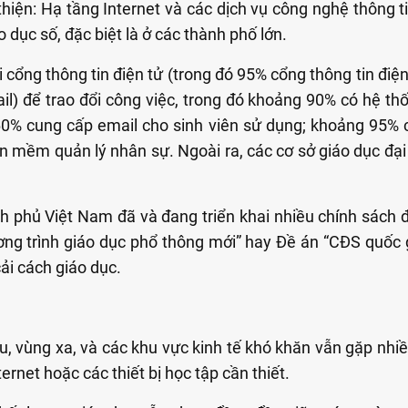
hiện: Hạ tầng Internet và các dịch vụ công nghệ thông t
o dục số, đặc biệt là ở các thành phố lớn.
 cổng thông tin điện tử (trong đó 95% cổng thông tin điện 
ail) để trao đổi công việc, trong đó khoảng 90% có hệ th
, 60% cung cấp email cho sinh viên sử dụng; khoảng 95%
ần mềm quản lý nhân sự. Ngoài ra, các cơ sở giáo dục đ
h phủ Việt Nam đã và đang triển khai nhiều chính sách 
ương trình giáo dục phổ thông mới” hay Đề án “CĐS quố
ải cách giáo dục.
, vùng xa, và các khu vực kinh tế khó khăn vẫn gặp nhiều
rnet hoặc các thiết bị học tập cần thiết.