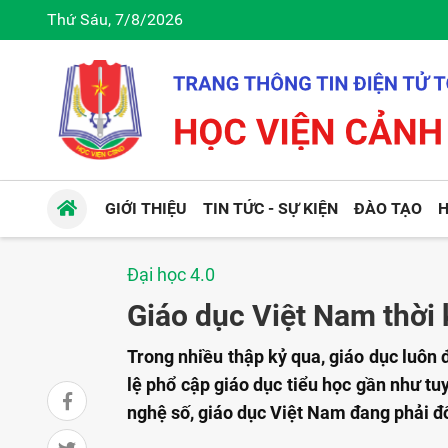
Thứ Sáu, 7/8/2026
GIỚI THIỆU
TIN TỨC - SỰ KIỆN
ĐÀO TẠO
H
Đại học 4.0
Giáo dục Việt Nam thời 
Trong nhiều thập kỷ qua, giáo dục luôn 
lệ phổ cập giáo dục tiểu học gần như tu
nghệ số, giáo dục Việt Nam đang phải đố