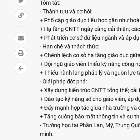
Tóm tắt:
- Thành tựu và cơ hội:
+ Phổ cập giáo dục tiểu học gần như hoàn 
+ Hạ tầng CNTT ngày càng cải thiện; cá
+ Phát triển cơ sở dữ liệu ngành và áp d
- Hạn chế và thách thức:
+ Chênh lệch cơ sở hạ tầng giáo dục giữ
+ Đội ngũ giáo viên thiếu kỹ năng công n
+ Thiếu hành lang pháp lý và nguồn lực t
- Giải pháp đột phá:
+ Xây dựng kiến trúc CNTT tổng thể; cải t
+ Đào tạo kỹ năng số cho giáo viên, áp 
+ Đẩy mạnh hợp tác giữa nhà trường và 
+ Tăng cường bảo mật thông tin và sự t
- Trường học tại Phần Lan, Mỹ, Trung Qu
minh.