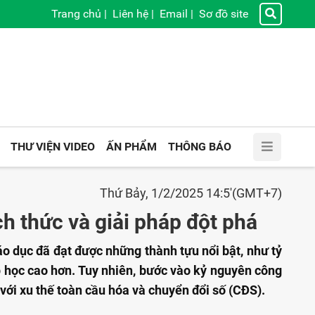
Trang chủ
|
Liên hệ
|
Email
|
Sơ đồ site
THƯ VIỆN VIDEO
ẤN PHẨM
THÔNG BÁO
Thứ Bảy, 1/2/2025 14:5'(GMT+7)
ch thức và giải pháp đột phá
áo dục đã đạt được những thành tựu nổi bật, như tỷ
ấp học cao hơn. Tuy nhiên, bước vào kỷ nguyên công
với xu thế toàn cầu hóa và chuyển đổi số (CĐS).