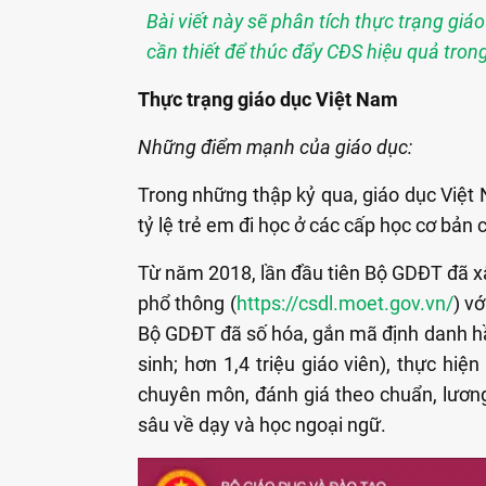
Bài viết này sẽ phân tích thực trạng gi
cần thiết để thúc đẩy CĐS hiệu quả trong
Thực trạng giáo dục Việt Nam
Những điểm mạnh của giáo dục:
Trong những thập kỷ qua, giáo dục Việt 
tỷ lệ trẻ em đi học ở các cấp học cơ bản 
Từ năm 2018, lần đầu tiên Bộ GDĐT đã x
phổ thông (
https://csdl.moet.gov.vn/
) v
Bộ GDĐT đã số hóa, gắn mã định danh hầ
sinh; hơn 1,4 triệu giáo viên), thực hiện
chuyên môn, đánh giá theo chuẩn, lương…
sâu về dạy và học ngoại ngữ.