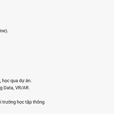
ine).
, học qua dự án.
ig Data, VR/AR.
i trường học tập thông