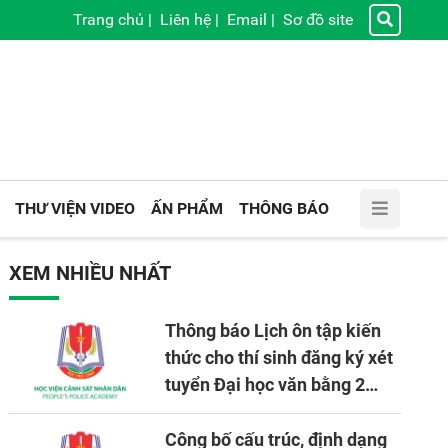
Trang chủ
|
Liên hệ
|
Email
|
Sơ đồ site
THƯ VIỆN VIDEO
ẤN PHẨM
THÔNG BÁO
XEM NHIỀU NHẤT
Thông báo Lịch ôn tập kiến
thức cho thí sinh đăng ký xét
tuyển Đại học văn bằng 2
tuyển mới, mở tại Học viện
CSND năm học 2026 - 2027
Công bố cấu trúc, định dạng