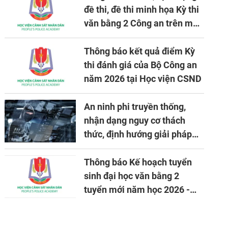
đề thi, đề thi minh họa Kỳ thi
văn bằng 2 Công an trên máy
tính
Thông báo kết quả điểm Kỳ
thi đánh giá của Bộ Công an
năm 2026 tại Học viện CSND
An ninh phi truyền thống,
nhận dạng nguy cơ thách
thức, định hướng giải pháp
đảm bảo an ninh quốc gia
trong tình hình hiện nay
Thông báo Kế hoạch tuyển
sinh đại học văn bằng 2
tuyển mới năm học 2026 -
2027