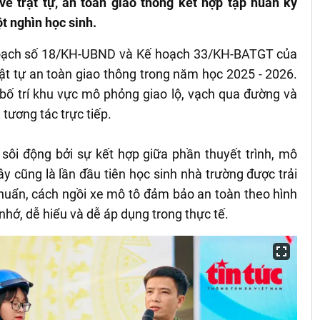
 về trật tự, an toàn giao thông kết hợp tập huấn kỹ
t nghìn học sinh.
hoạch số 18/KH-UBND và Kế hoạch 33/KH-BATGT của
t tự an toàn giao thông trong năm học 2025 - 2026.
bố trí khu vực mô phỏng giao lộ, vạch qua đường và
 tương tác trực tiếp.
 sôi động bởi sự kết hợp giữa phần thuyết trình, mô
y cũng là lần đầu tiên học sinh nhà trường được trải
huẩn, cách ngồi xe mô tô đảm bảo an toàn theo hình
nhớ, dễ hiểu và dễ áp dụng trong thực tế.