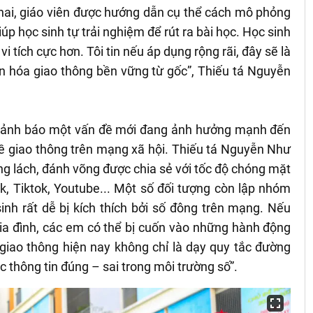
khai, giáo viên được hướng dẫn cụ thể cách mô phỏng
 giúp học sinh tự trải nghiệm để rút ra bài học. Học sinh
i tích cực hơn. Tôi tin nếu áp dụng rộng rãi, đây sẽ là
n hóa giao thông bền vững từ gốc”, Thiếu tá Nguyễn
 cảnh báo một vấn đề mới đang ảnh hưởng mạnh đến
về giao thông trên mạng xã hội. Thiếu tá Nguyễn Như
ng lách, đánh võng được chia sẻ với tốc độ chóng mặt
, Tiktok, Youtube... Một số đối tượng còn lập nhóm
nh rất dễ bị kích thích bởi số đông trên mạng. Nếu
gia đình, các em có thể bị cuốn vào những hành động
 giao thông hiện nay không chỉ là dạy quy tắc đường
c thông tin đúng – sai trong môi trường số”.