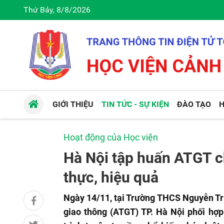
Thứ Bảy, 8/8/2026
GIỚI THIỆU
TIN TỨC - SỰ KIỆN
ĐÀO TẠO
H
Hoạt động của Học viện
Hà Nội tập huấn ATGT ch
thực, hiệu quả
Ngày 14/11, tại Trường THCS Nguyễn Tr
giao thông (ATGT) TP. Hà Nội phối hợ