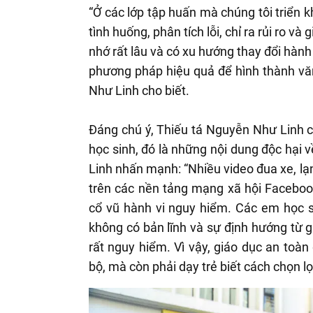
“Ở các lớp tập huấn mà chúng tôi triển 
tình huống, phân tích lỗi, chỉ ra rủi ro và
nhớ rất lâu và có xu hướng thay đổi hành v
phương pháp hiệu quả để hình thành vă
Như Linh cho biết.
Đáng chú ý, Thiếu tá Nguyễn Như Linh
học sinh, đó là những nội dung độc hại 
Linh nhấn mạnh: “Nhiều video đua xe, lạ
trên các nền tảng mạng xã hội Facebook
cổ vũ hành vi nguy hiểm. Các em học si
không có bản lĩnh và sự định hướng từ 
rất nguy hiểm. Vì vậy, giáo dục an toàn
bộ, mà còn phải dạy trẻ biết cách chọn lọ