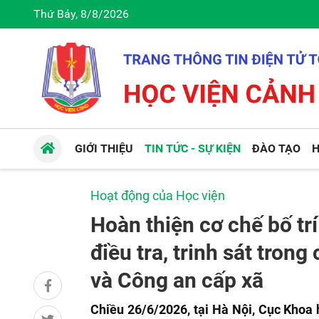
Thứ Bảy, 8/8/2026
GIỚI THIỆU
TIN TỨC - SỰ KIỆN
ĐÀO TẠO
H
Hoạt động của Học viện
Hoàn thiện cơ chế bố tr
điều tra, trinh sát tron
và Công an cấp xã
Chiều 26/6/2026, tại Hà Nội, Cục Khoa h