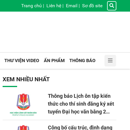
Trang chủ
|
Liên hệ
|
Email
|
Sơ đồ site
THƯ VIỆN VIDEO
ẤN PHẨM
THÔNG BÁO
XEM NHIỀU NHẤT
Thông báo Lịch ôn tập kiến
thức cho thí sinh đăng ký xét
tuyển Đại học văn bằng 2
tuyển mới, mở tại Học viện
CSND năm học 2026 - 2027
Công bố cấu trúc, định dạng