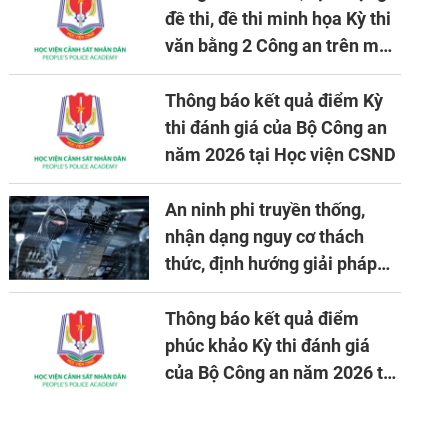
đề thi, đề thi minh họa Kỳ thi
văn bằng 2 Công an trên máy
tính
Thông báo kết quả điểm Kỳ
thi đánh giá của Bộ Công an
năm 2026 tại Học viện CSND
An ninh phi truyền thống,
nhận dạng nguy cơ thách
thức, định hướng giải pháp
đảm bảo an ninh quốc gia
trong tình hình hiện nay
Thông báo kết quả điểm
phúc khảo Kỳ thi đánh giá
của Bộ Công an năm 2026 tại
Học viện CSND