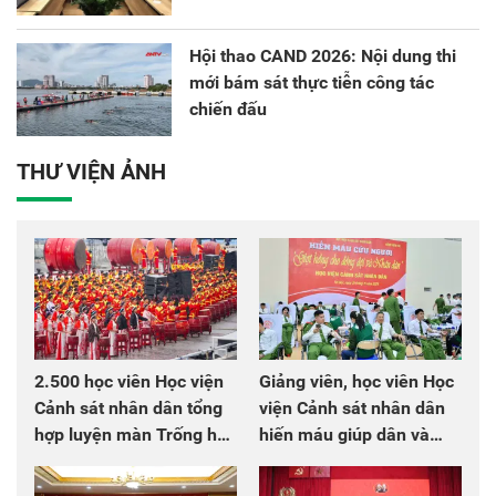
Hội thao CAND 2026: Nội dung thi
mới bám sát thực tiễn công tác
chiến đấu
THƯ VIỆN ẢNH
2.500 học viên Học viện
Giảng viên, học viên Học
Cảnh sát nhân dân tổng
viện Cảnh sát nhân dân
hợp luyện màn Trống hội
hiến máu giúp dân và
chào mừng Đại hội Đảng
đồng đội