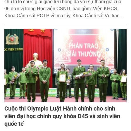
chủ trì tổ chức giải giao lưu bóng đá với sự tham gia của
06 đơn vị trong Học viện CSND, bao gồm: Viện KHCS,
Khoa Cảnh sát PCTP về ma túy, Khoa Cảnh sát Vũ trang,
Khoa Toán - tin học và ứng dụng CNTT trong PCTP, Khoa
Luật và Phòng Quản lý đào tạo và Bồi dưỡng nâng cao.
Cuộc thi Olympic Luật Hành chính cho sinh
viên đại học chính quy khóa D45 và sinh viên
quốc tế