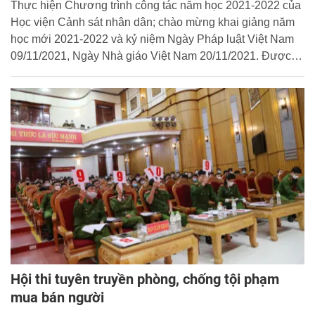
Thực hiện Chương trình công tác năm học 2021-2022 của
Học viện Cảnh sát nhân dân; chào mừng khai giảng năm
học mới 2021-2022 và kỷ niệm Ngày Pháp luật Việt Nam
09/11/2021, Ngày Nhà giáo Việt Nam 20/11/2021. Được
sự đồng ý của Ban Giám đốc Học viện CSND, ngày
09/11/2021, Khoa Luật đã tổ chức thành công cuộc thi
Olympic Luật Hành chính cho sinh viên đại học chính quy
khóa D45 và sinh viên quốc tế (Lào - Khóa 34, Campuchia
- Khóa 3).
Hội thi tuyên truyền phòng, chống tội phạm
mua bán người