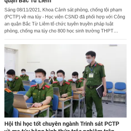
quận Bắc Từ Liêm
Sáng 08/11/2021, Khoa Cảnh sát phòng, chống tội phạm
(PCTP) về ma túy - Học viện CSND đã phối hợp với Công
an quận Bắc Từ Liêm tổ chức tuyên truyền pháp luật
phòng, chống ma túy cho 800 học sinh trường THPT
Nguyễn Huệ, quận Bắc Từ Liêm bằng hình thức trực
tuyến.
Hội thi học tốt chuyên ngành Trinh sát PCTP