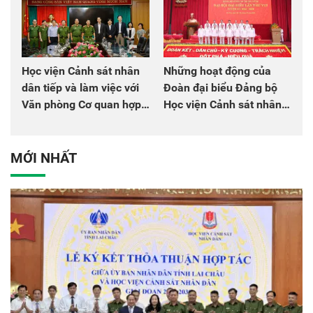
Học viện Cảnh sát nhân
Những hoạt động của
dân tiếp và làm việc với
Đoàn đại biểu Đảng bộ
Văn phòng Cơ quan hợp
Học viện Cảnh sát nhân
tác quốc tế Nhật Bản tại
dân tại Đại hội đại biểu
Việt Nam
Đảng bộ Công an Trung
ương lần thứ VIII, nhiệm
MỚI NHẤT
kỳ 2025 - 2030