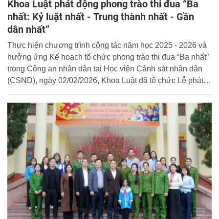
Khoa Luật phát động phong trào thi đua “Ba
nhất: Kỷ luật nhất - Trung thành nhất - Gần
dân nhất”
Thực hiện chương trình công tác năm học 2025 - 2026 và
hưởng ứng Kế hoạch tổ chức phong trào thi đua “Ba nhất”
trong Công an nhân dân tại Học viện Cảnh sát nhân dân
(CSND), ngày 02/02/2026, Khoa Luật đã tổ chức Lễ phát
động phong trào thi đua “Ba nhất: Kỷ luật nhất - Trung
thành nhất - Gần dân nhất” trong toàn thể cán bộ, giảng
viên đơn vị.