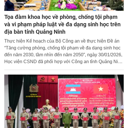
Tọa đàm khoa học về phòng, chống tội phạm
và vi phạm pháp luật về đa dạng sinh học trên
địa bàn tỉnh Quảng Ninh
Thực hiện Kế hoạch của Bộ Công an về thực hiện Đề án
“Tăng cường phòng, chống tội phạm về đa dạng sinh học
đến năm 2030, tầm nhìn đến năm 2050”, ngày 30/01/2026,
Học viện CSND đã phối hợp với Công an tỉnh Quảng Ninh
tổ chức Tọa đàm khoa học với chủ đề “Phòng, chống tội
phạm và vi phạm pháp luật về đa dạng sinh học trên địa
bàn tỉnh Quảng Ninh - Thực trạng, nguyên nhân và kiến
nghị, đề xuất”.