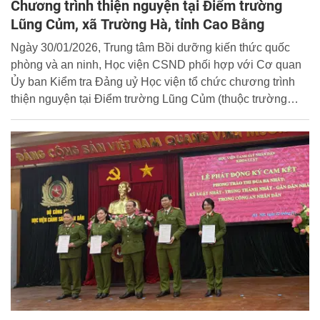
Chương trình thiện nguyện tại Điểm trường
Lũng Củm, xã Trường Hà, tỉnh Cao Bằng
Ngày 30/01/2026, Trung tâm Bồi dưỡng kiến thức quốc
phòng và an ninh, Học viện CSND phối hợp với Cơ quan
Ủy ban Kiểm tra Đảng uỷ Học viện tổ chức chương trình
thiện nguyện tại Điểm trường Lũng Củm (thuộc trường
Tiểu học Đàm Minh Viễn), xã Trường Hà, tỉnh Cao Bằng.