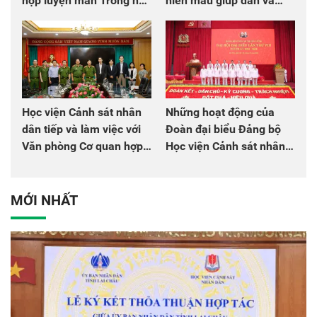
hợp luyện màn Trống hội
hiến máu giúp dân và
chào mừng Đại hội Đảng
đồng đội
Học viện Cảnh sát nhân
Những hoạt động của
dân tiếp và làm việc với
Đoàn đại biểu Đảng bộ
Văn phòng Cơ quan hợp
Học viện Cảnh sát nhân
tác quốc tế Nhật Bản tại
dân tại Đại hội đại biểu
Việt Nam
Đảng bộ Công an Trung
ương lần thứ VIII, nhiệm
MỚI NHẤT
kỳ 2025 - 2030