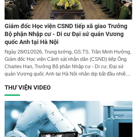
Giám đốc Học viện CSND tiếp xã giao Trưởng
Bộ phận Nhập cư - Di cư Đại sứ quán Vương
quốc Anh tại Hà Nội
Ngày 28/01/2026, Trung tướng, GS.TS. Trần Minh Hưởng,
Giám đốc Học viện Cảnh sát nhân dân (CSND) tiếp Ông
Charles Han, Trưởng Bộ phận Nhập cư - Di cư, Đại sứ
quán Vương quốc Anh tại Hà Nội nhân dịp bắt đầu nhiệm
kỳ công tác tại Việt Nam; đồng thời tiếp Bà Jane Parrott,
THƯ VIỆN VIDEO
người tiền nhiệm, nhân dịp kết thúc nhiệm kỳ.