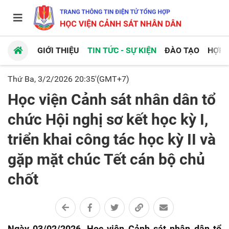
GIỚI THIỆU
TIN TỨC - SỰ KIỆN
ĐÀO TẠO
HỢP 
Thứ Ba, 3/2/2026 20:35'(GMT+7)
Học viện Cảnh sát nhân dân tổ
chức Hội nghị sơ kết học kỳ I,
triển khai công tác học kỳ II và
gặp mặt chúc Tết cán bộ chủ
chốt
Ngày 03/02/2026, Học viện Cảnh sát nhân dân tổ