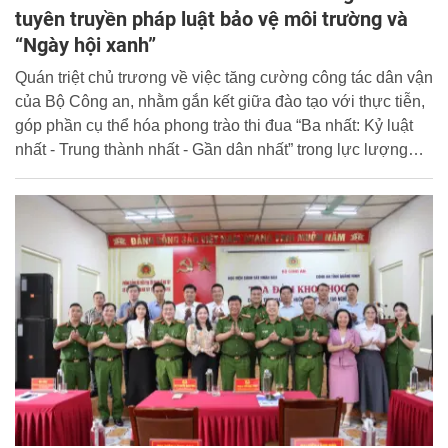
tuyên truyền pháp luật bảo vệ môi trường và
“Ngày hội xanh”
Quán triệt chủ trương về việc tăng cường công tác dân vận
của Bộ Công an, nhằm gắn kết giữa đào tạo với thực tiễn,
góp phần cụ thể hóa phong trào thi đua “Ba nhất: Kỷ luật
nhất - Trung thành nhất - Gần dân nhất” trong lực lượng
Công an nhân dân, ngày 22/06/2026, Khoa Cảnh sát kinh
tế - Học viện Cảnh sát nhân dân (CSND) đã phối hợp với
UBND phường Ô Chợ Dừa, Phòng Cảnh sát kinh tế -
Công an TP. Hà Nội và Công ty URENCO tổ chức
Chương trình tuyên truyền pháp luật về bảo vệ môi trường
và chuỗi hoạt động “Ngày hội xanh”.