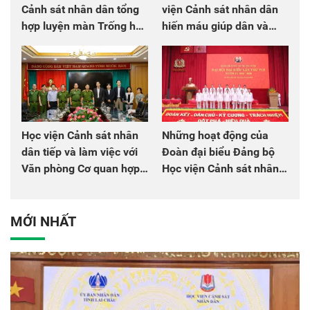
Cảnh sát nhân dân tổng
viện Cảnh sát nhân dân
hợp luyện màn Trống hội
hiến máu giúp dân và
chào mừng Đại hội Đảng
đồng đội
Học viện Cảnh sát nhân
Những hoạt động của
dân tiếp và làm việc với
Đoàn đại biểu Đảng bộ
Văn phòng Cơ quan hợp
Học viện Cảnh sát nhân
tác quốc tế Nhật Bản tại
dân tại Đại hội đại biểu
Việt Nam
Đảng bộ Công an Trung
ương lần thứ VIII, nhiệm
MỚI NHẤT
kỳ 2025 - 2030