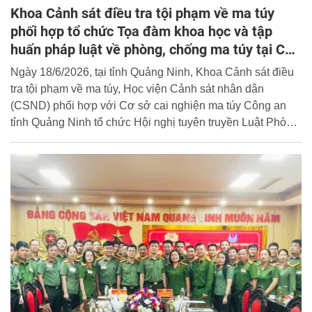
Khoa Cảnh sát điều tra tội phạm về ma túy
phối hợp tổ chức Tọa đàm khoa học và tập
huấn pháp luật về phòng, chống ma túy tại Cơ
sở cai nghiện ma túy, Công an tỉnh Quảng Ninh
Ngày 18/6/2026, tại tỉnh Quảng Ninh, Khoa Cảnh sát điều
tra tội phạm về ma túy, Học viện Cảnh sát nhân dân
(CSND) phối hợp với Cơ sở cai nghiện ma túy Công an
tỉnh Quảng Ninh tổ chức Hội nghị tuyên truyền Luật Phòng,
chống ma túy năm 2025, Nghị định số 163/2026/NĐ-CP
ngày 15/5/2026 của Chính phủ và Tọa đàm khoa học với
chủ đề: “Chương trình giáo dục, hướng nghiệp, đào tạo
nghề tại các cơ sở cai nghiện ma túy - Thực trạng và giải
pháp”.