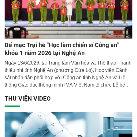
Bế mạc Trại hè "Học làm chiến sĩ Công an"
khóa 1 năm 2026 tại Nghệ An
Ngày 13/6/2026, tại Trung tâm Văn hóa và Thể thao Thanh
thiếu nhi tỉnh Nghệ An (phường Cửa Lò), Học viện Cảnh
sát nhân dân phối hợp với Công an tỉnh Nghệ An và Hệ
thống Giáo dục thông minh IMA Việt Nam tổ chức Lễ bế
mạc Trại hè "Học làm chiến sĩ Công an" khóa 1 năm 2026
THƯ VIỆN VIDEO
với chủ đề "Thép đã tôi thế đấy".