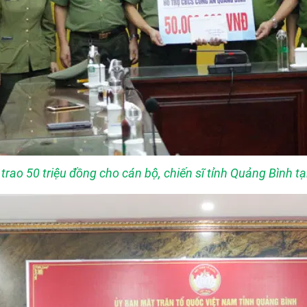
rao 50 triệu đồng cho cán bộ, chiến sĩ tỉnh Quảng Bình t