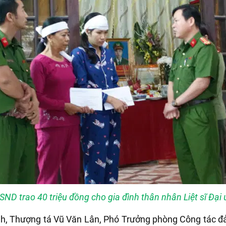
SND trao 40 triệu đồng cho gia đình thân nhân Liệt sĩ Đạ
nh, Thượng tá Vũ Văn Lân, Phó Trưởng phòng Công tác đản