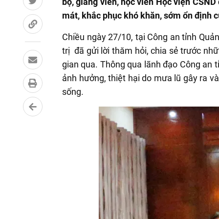
bộ, giảng viên, học viên Học viện CSND
mát, khắc phục khó khăn, sớm ổn định c
Chiều ngày 27/10, tại Công an tỉnh Quả
trị
đã
gửi lời thăm hỏi, chia sẻ trước nh
gian qua. Thông qua lãnh đạo Công an t
ảnh hưởng, thiệt hại do mưa lũ gây ra v
sống.