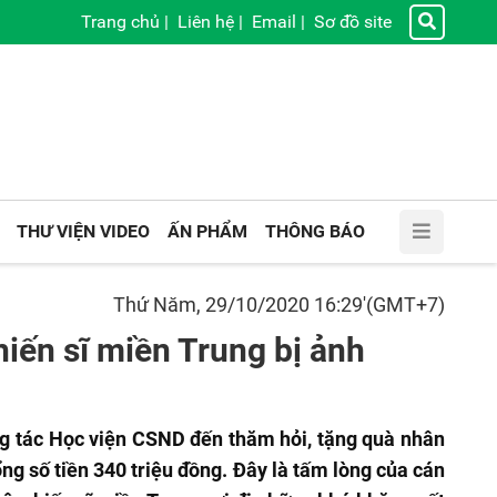
Trang chủ
|
Liên hệ
|
Email
|
Sơ đồ site
THƯ VIỆN VIDEO
ẤN PHẨM
THÔNG BÁO
Thứ Năm, 29/10/2020 16:29'(GMT+7)
iến sĩ miền Trung bị ảnh
ng tác Học viện CSND đến thăm hỏi, tặng quà nhân
tổng số tiền 340 triệu đồng. Đây là tấm lòng của cán