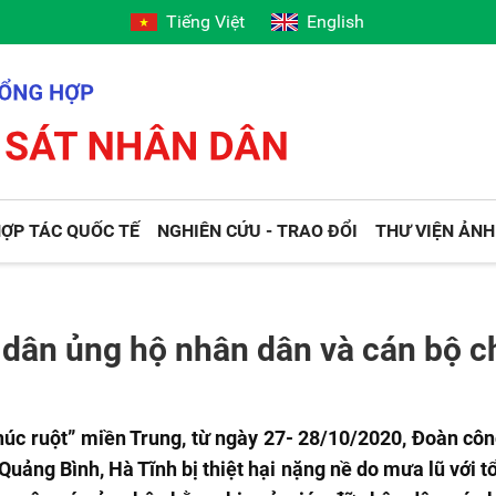
Tiếng Việt
English
ỢP TÁC QUỐC TẾ
NGHIÊN CỨU - TRAO ĐỔI
THƯ VIỆN ẢNH
dân ủng hộ nhân dân và cán bộ ch
húc ruột” miền Trung, từ ngày 27- 28/10/2020, Đoàn cô
, Quảng Bình, Hà Tĩnh bị thiệt hại nặng nề do mưa lũ với 