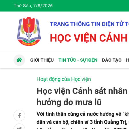
Thứ Sáu, 7/8/2026
GIỚI THIỆU
TIN TỨC - SỰ KIỆN
ĐÀO TẠO
H
Hoạt động của Học viện
Học viện Cảnh sát nhân 
hưởng do mưa lũ
Với tinh thần cùng cả nước hướng về “k
dân và cán bộ, chiến sĩ 3 tỉnh Quảng Trị