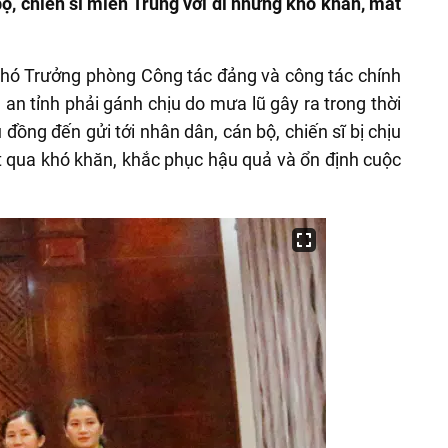
ộ, chiến sĩ miền Trung vơi đi những khó khăn, mất
hó Trưởng phòng Công tác đảng và công tác chính
 an tỉnh phải gánh chịu do mưa lũ gây ra trong thời
ệu đồng đến
gửi tới nhân dân, cán bộ, chiến sĩ bị chịu
ợt qua khó khăn, khắc phục hậu quả và ổn định cuộc