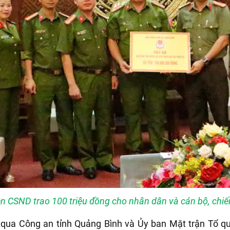
n CSND trao 100 triệu đồng cho nhân dân và cán bộ, chiến
qua Công an tỉnh Quảng Bình và Ủy ban Mặt trận Tổ quố