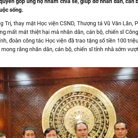
 quyên góp ủng hộ nhằm chia sẻ, giúp đỡ nhân dân, cán b
uộc sống.
ng Trị, thay mặt Học viện CSND,
Thượng tá Vũ Văn Lân, P
ững mất mát thiệt hại mà nhân dân, cán bộ, chiến sĩ Công
ỉnh, đoàn công tác Học viện đã
trao tặng số tiền 100 tri
à mong rằng nhân dân, cán bộ, chiến sĩ tỉnh nhà sớm vư