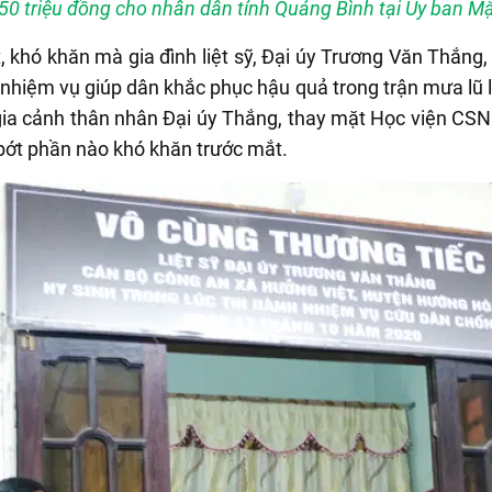
50 triệu đồng cho nhân dân tỉnh Quảng Bình tại Ủy ban Mặ
 khó khăn mà gia đình liệt sỹ, Đại úy Trương Văn Thắng
h nhiệm vụ giúp dân khắc phục hậu quả trong trận mưa lũ
a cảnh thân nhân Đại úy Thắng, thay mặt Học viện CSND t
 bớt phần nào khó khăn trước mắt.