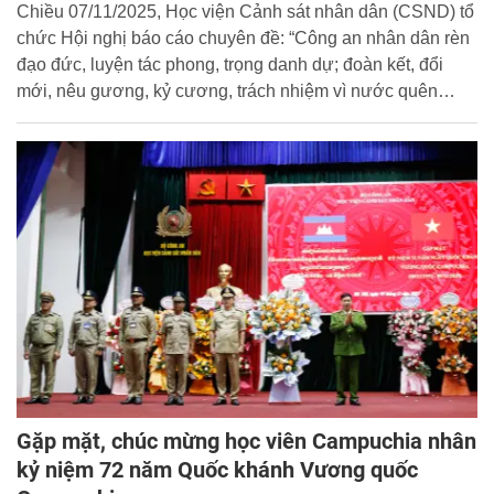
thân, vì dân phục vụ
Chiều 07/11/2025, Học viện Cảnh sát nhân dân (CSND) tổ
chức Hội nghị báo cáo chuyên đề: “Công an nhân dân rèn
đạo đức, luyện tác phong, trọng danh dự; đoàn kết, đổi
mới, nêu gương, kỷ cương, trách nhiệm vì nước quên
thân, vì dân phục vụ”.
Gặp mặt, chúc mừng học viên Campuchia nhân
kỷ niệm 72 năm Quốc khánh Vương quốc