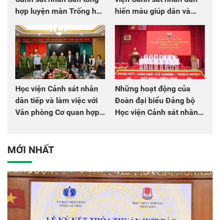
hợp luyện màn Trống hội
hiến máu giúp dân và
chào mừng Đại hội Đảng
đồng đội
Học viện Cảnh sát nhân
Những hoạt động của
dân tiếp và làm việc với
Đoàn đại biểu Đảng bộ
Văn phòng Cơ quan hợp
Học viện Cảnh sát nhân
tác quốc tế Nhật Bản tại
dân tại Đại hội đại biểu
Việt Nam
Đảng bộ Công an Trung
ương lần thứ VIII, nhiệm
MỚI NHẤT
kỳ 2025 - 2030