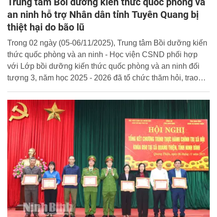
Trung tâm Bồi dưỡng kiến thức quốc phòng và
an ninh hỗ trợ Nhân dân tỉnh Tuyên Quang bị
thiệt hại do bão lũ
Trong 02 ngày (05-06/11/2025), Trung tâm Bồi dưỡng kiến
thức quốc phòng và an ninh - Học viện CSND phối hợp
với Lớp bồi dưỡng kiến thức quốc phòng và an ninh đối
tượng 3, năm học 2025 - 2026 đã tổ chức thăm hỏi, trao
quà động viên chính quyền và bà con nhân dân các
phường, xã trên địa bàn tỉnh Tuyên Quang chịu thiệt hại do
cơn bão số 10 gây ra.