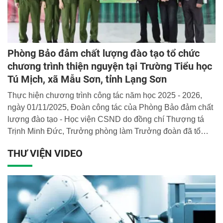
Phòng Bảo đảm chất lượng đào tạo tổ chức
chương trình thiện nguyện tại Trường Tiểu học
Tú Mịch, xã Mẫu Sơn, tỉnh Lạng Sơn
Thực hiện chương trình công tác năm học 2025 - 2026,
ngày 01/11/2025, Đoàn công tác của Phòng Bảo đảm chất
lượng đào tạo - Học viện CSND do đồng chí Thượng tá
Trịnh Minh Đức, Trưởng phòng làm Trưởng đoàn đã tổ
chức chương trình thiện nguyện tại Trường Tiểu học Tú
THƯ VIỆN VIDEO
Mịch - Điểm trường Bản Luồng, xã Mẫu Sơn, tỉnh Lạng
Sơn.